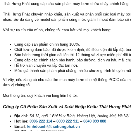
Thái Hưng Phát cung cấp các sản phẩm máy bơm chữa cháy chính hãng, 
Thái Hưng Phát chuyên nhập khẩu, sản xuất và phân phối các loại máy b
nhau. Sự đa dạng về model sản phẩm cùng mức giá linh hoạt đảm bảo sẽ
Với sự uy tín của mình, chúng tôi cam kết với mọi khách hàng:
Cung cấp sản phẩm chính hãng 100%.
Chất lượng đảm bảo, đã được kiểm định, đủ điều kiện để lắp đặt tr
Bảo hành trong thời gian dài lên tới 12 tháng và được miễn phí đổi 
Cung cấp các chính sách bảo hành, bảo dưỡng, dịch vụ hậu mãi chu
Hỗ trợ vận chuyển và lắp đặt tận nơi.
Mức giá thành sản phẩm phải chăng, nhiều chương trình khuyến mã
Vì vậy, nếu đang có nhu cầu tìm mua máy bơm cho hệ thống PCCC của mìn
đơn vị chúng tôi.
Mọi thông tin, quý khách vui lòng liên hệ tới:
Công ty Cổ Phần Sản Xuất và Xuất Nhập Khẩu Thái Hưng Phát
Địa chỉ
:
Số 12, ngõ 1 Bùi Huy Bích, Hoàng Liệt, Hoàng Mai, Hà Nội.
Hotline
:
0906 222 114
–
0899 222 911
–
0849 099 888
Email
:
kinhdoanh@thaihungphat.vn