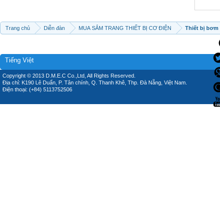
Trang chủ
Diễn đàn
MUA SẮM TRANG THIẾT BỊ CƠ ĐIỆN
Thiết bị bơm
Tiếng Việt
Copyright © 2013 D.M.E.C Co.,Ltd, All Rights Reserved.
Địa chỉ: K190 Lê Duẩn, P. Tân chính, Q. Thanh Khê, Thp. Đà Nẵng, Việt Nam.
Điện thoại: (+84) 5113752506