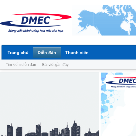
Trang chủ
Diễn đàn
Thành viên
Tìm kiếm diễn đàn
Bài viết gần đây