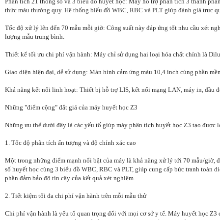
Phân tích 21 thông số và 3 biểu đồ huyết học: Máy hỗ trợ phân tích 3 thành phầ
thức máu thường quy. Hệ thống biểu đồ WBC, RBC và PLT giúp đánh giá trực q
Tốc độ xử lý lên đến 70 mẫu mỗi giờ: Công suất này đáp ứng tốt nhu cầu xét n
lượng mẫu trung bình.
Thiết kế tối ưu chi phí vận hành: Máy chỉ sử dụng hai loại hóa chất chính là Di
Giao diện hiện đại, dễ sử dụng: Màn hình cảm ứng màu 10,4 inch cùng phần mềm 
Khả năng kết nối linh hoạt: Thiết bị hỗ trợ LIS, kết nối mạng LAN, máy in, đầu đ
Những "điểm cộng" đắt giá của máy huyết học Z3
Những ưu thế dưới đây là các yếu tố giúp máy phân tích huyết học Z3 tạo được lợ
1. Tốc độ phân tích ấn tượng và độ chính xác cao
Một trong những điểm mạnh nổi bật của máy là khả năng xử lý tới 70 mẫu/giờ, đá
số huyết học cùng 3 biểu đồ WBC, RBC và PLT, giúp cung cấp bức tranh toàn diệ
phần đảm bảo độ tin cậy của kết quả xét nghiệm.
2. Tiết kiệm tối đa chi phí vận hành trên mỗi mẫu thử
Chi phí vận hành là yếu tố quan trọng đối với mọi cơ sở y tế. Máy huyết học Z3