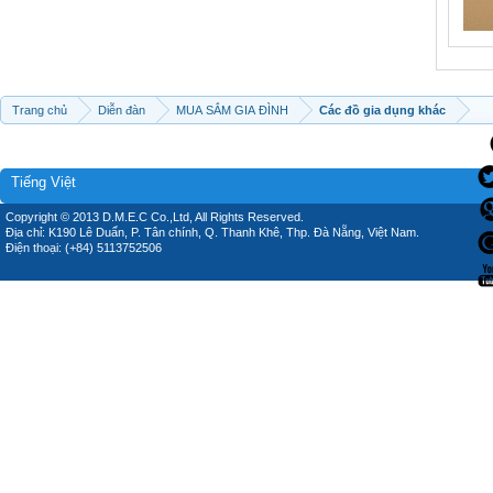
Trang chủ
Diễn đàn
MUA SẮM GIA ĐÌNH
Các đồ gia dụng khác
Tiếng Việt
Copyright © 2013 D.M.E.C Co.,Ltd, All Rights Reserved.
Địa chỉ: K190 Lê Duẩn, P. Tân chính, Q. Thanh Khê, Thp. Đà Nẵng, Việt Nam.
Điện thoại: (+84) 5113752506