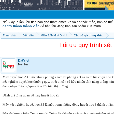
Chào mừng cá
Nếu đây là lần đầu tiên bạn ghé thăm dmec.vn và có thắc mắc, bạn có th
để trở thành thành viên
để bắt đầu đăng bán sản phẩm của mình.
Trang chủ
Diễn đàn
MUA SẮM GIA ĐÌNH
Các đồ gia dụng khác
Tối ưu quy trình xé
DatViet
Member
Máy huyết học Z3 được nhiều phòng khám và phòng xét nghiệm lựa chọn nhờ khả 
xét nghiệm huyết học thường quy, thiết bị còn sở hữu nhiều tính năng thông min
đang nhận được sự quan tâm lớn trên thị trường.
Đánh giá tổng quan về máy huyết học Z3
Máy xét nghiệm huyết học Z3 là một trong những dòng huyết học 3 thành phần
Đến từ thương hiệu Zybio uy tín: Zybio là nhà sản xuất thiết bị xét nghiệm có m