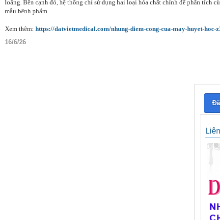
loãng. Bên cạnh đó, hệ thống chỉ sử dụng hai loại hóa chất chính để phân tích c
mẫu bệnh phẩm.
Xem thêm:
https://datvietmedical.com/nhung-diem-cong-cua-may-huyet-hoc-z
16/6/26
Đă
Liê