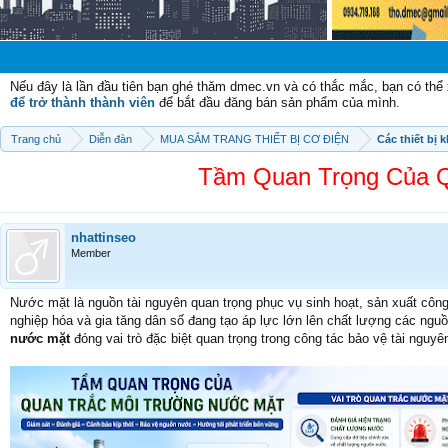
Chào mừng c
Nếu đây là lần đầu tiên bạn ghé thăm dmec.vn và có thắc mắc, bạn có th
để trở thành thành viên
để bắt đầu đăng bán sản phẩm của mình.
Trang chủ
Diễn đàn
MUA SẮM TRANG THIẾT BỊ CƠ ĐIỆN
Các thiết bị 
Tầm Quan Trọng Của Q
nhattinseo
Member
Nước mặt là nguồn tài nguyên quan trọng phục vụ sinh hoạt, sản xuất công n
nghiệp hóa và gia tăng dân số đang tạo áp lực lớn lên chất lượng các ng
nước mặt
đóng vai trò đặc biệt quan trọng trong công tác bảo vệ tài nguy