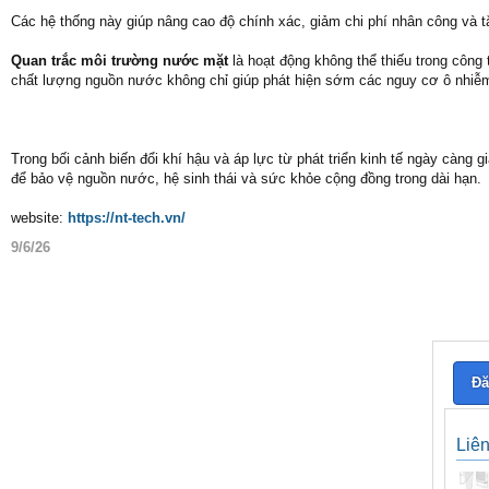
Các hệ thống này giúp nâng cao độ chính xác, giảm chi phí nhân công và t
Quan trắc môi trường nước mặt
là hoạt động không thể thiếu trong công
chất lượng nguồn nước không chỉ giúp phát hiện sớm các nguy cơ ô nhiễm
Trong bối cảnh biến đổi khí hậu và áp lực từ phát triển kinh tế ngày càng g
để bảo vệ nguồn nước, hệ sinh thái và sức khỏe cộng đồng trong dài hạn.
website:
https://nt-tech.vn/
9/6/26
Đă
Liê