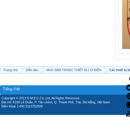
Trang chủ
Diễn đàn
MUA SẮM TRANG THIẾT BỊ CƠ ĐIỆN
Các thiết bị 
Tiếng Việt
Copyright © 2013 D.M.E.C Co.,Ltd, All Rights Reserved.
Địa chỉ: K190 Lê Duẩn, P. Tân chính, Q. Thanh Khê, Thp. Đà Nẵng, Việt Nam.
Điện thoại: (+84) 5113752506