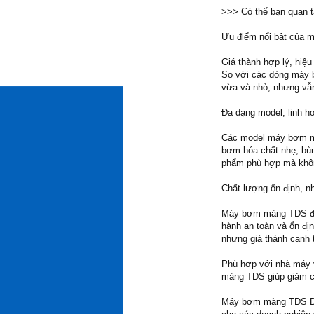
>>> Có thể bạn quan 
Ưu điểm nổi bật của
Giá thành hợp lý, hiệ
So với các dòng máy 
vừa và nhỏ, nhưng vẫn
Đa dạng model, linh h
Các model máy bơm mà
bơm hóa chất nhẹ, bùn
phẩm phù hợp mà không
Chất lượng ổn định, n
Máy bơm màng TDS đượ
hành an toàn và ổn đị
nhưng giá thành cạnh 
Phù hợp với nhà máy 
màng TDS giúp giảm ch
Máy bơm màng TDS Đài 