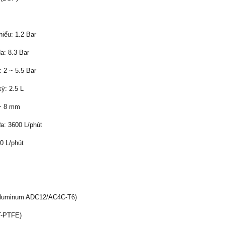
hiểu: 1.2 Bar
đa: 8.3 Bar
 2 ~ 5.5 Bar
ỳ: 2.5 L
 ~ 8 mm
đa: 3600 L/phút
0 L/phút
Aluminum ADC12/AC4C-T6)
T-PTFE)