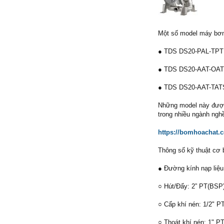
Một số model máy bơ
● TDS DS20-PAL-TPT
● TDS DS20-AAT-OAT
● TDS DS20-AAT-TAT
Những model này được 
trong nhiều ngành ngh
https://bomhoachat.c
Thông số kỹ thuật cơ 
● Đường kính nạp liệu
○ Hút/Đẩy: 2” PT(BSP
○ Cấp khí nén: 1/2" P
○ Thoát khí nén: 1" P