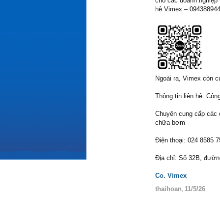
cho các doanh nghiệp 
hệ Vimex – 0943889440
Ngoài ra, Vimex còn cu
Thông tin liên hệ: C
Chuyên cung cấp các d
chữa bơm
Điện thoại: 024 8585 7
Địa chỉ: Số 32B, đườ
Co. Vimex
thaihoan
11/5/26
,