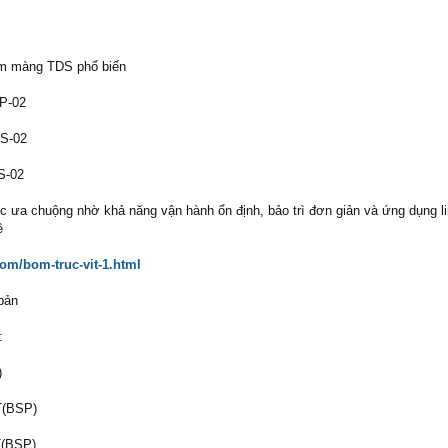
m màng TDS phổ biến
P-02
S-02
S-02
ưa chuộng nhờ khả năng vận hành ổn định, bảo trì đơn giản và ứng dụng li
ề
om/bom-truc-vit-1.html
bản
:
)
T(BSP)
T(BSP)