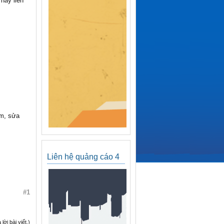
hãy liên
ơm, sửa
Liên hệ quảng cáo 4
#1
ời bài viết.)