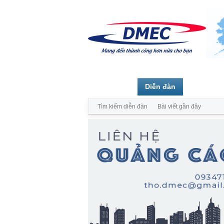
Trang chủ
Diễn đàn
Thành vi
Tìm kiếm diễn đàn
Bài viết gần đây