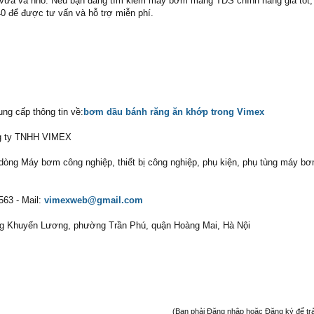
vừa và nhỏ. Nếu bạn đang tìm kiếm máy bơm màng TDS chính hãng giá tốt, 
 để được tư vấn và hỗ trợ miễn phí.
ng cấp thông tin về:
bơm dầu bánh răng ăn khớp trong Vimex
ông ty TNHH VIMEX
òng Máy bơm công nghiệp, thiết bị công nghiệp, phụ kiện, phụ tùng máy b
563 - Mail:
vimexweb@gmail.com
ng Khuyến Lương, phường Trần Phú, quận Hoàng Mai, Hà Nội
(Bạn phải Đăng nhập hoặc Đăng ký để trả l