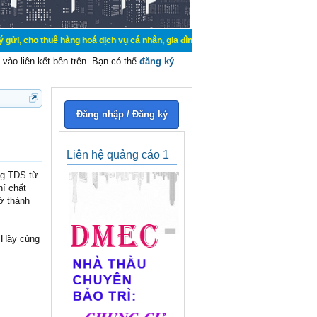
ê hàng hoá dịch vụ cá nhân, gia đình. Mua bán, ký gửi, cho thuê thiết bị hệ t
vào liên kết bên trên. Bạn có thể
đăng ký
Đăng nhập / Đăng ký
Liên hệ quảng cáo 1
ng TDS từ
hí chất
rở thành
 Hãy cùng