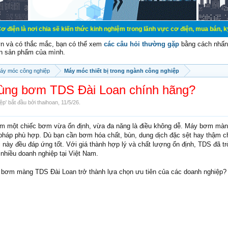
hia sẽ kiến thức kinh nghiệm trong lãnh vực cơ điện, mua bán, ký gửi, cho thu
vn và có thắc mắc, bạn có thể xem
các câu hỏi thường gặp
bằng cách nhấn 
n sản phẩm của mình.
áy móc công nghiệp
Máy móc thiết bị trong ngành công nghiệp
dùng bơm TDS Đài Loan chính hãng?
iệp
' bắt đầu bởi
thaihoan
,
11/5/26
.
tìm một chiếc bơm vừa ổn định, vừa đa năng là điều không dễ. Máy bơm mà
i pháp phù hợp. Dù bạn cần bơm hóa chất, bùn, dung dịch đặc sệt hay thậm c
 bị này đều đáp ứng tốt. Với giá thành hợp lý và chất lượng ổn định, TDS đã t
 nhiều doanh nghiệp tại Việt Nam.
y bơm màng TDS Đài Loan trở thành lựa chọn ưu tiên của các doanh nghiệp?