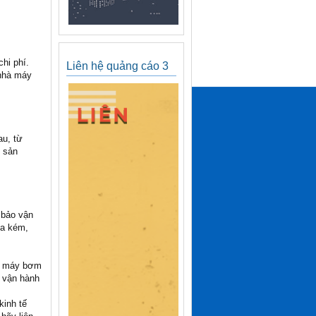
hi phí.
Liên hệ quảng cáo 3
nhà máy
u, từ
n sản
 bảo vận
ua kém,
ọn máy bơm
 vận hành
kinh tế