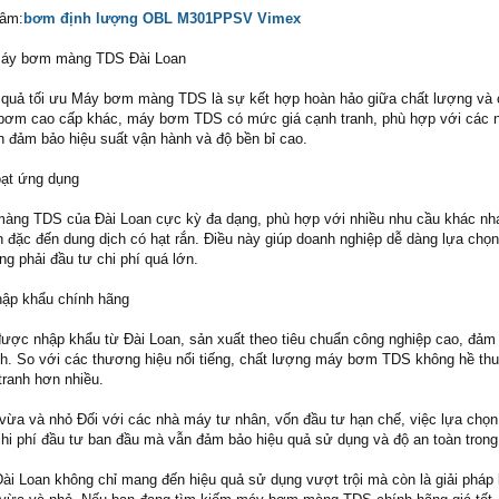
tâm:
bơm định lượng OBL M301PPSV Vimex
 máy bơm màng TDS Đài Loan
u quả tối ưu Máy bơm màng TDS là sự kết hợp hoàn hảo giữa chất lượng và c
bơm cao cấp khác, máy bơm TDS có mức giá cạnh tranh, phù hợp với các 
 đảm bảo hiệu suất vận hành và độ bền bỉ cao.
oạt ứng dụng
ng TDS của Đài Loan cực kỳ đa dạng, phù hợp với nhiều nhu cầu khác nha
 đặc đến dung dịch có hạt rắn. Điều này giúp doanh nghiệp dễ dàng lựa chọ
 phải đầu tư chi phí quá lớn.
hập khẩu chính hãng
c nhập khẩu từ Đài Loan, sản xuất theo tiêu chuẩn công nghiệp cao, đảm
nh. So với các thương hiệu nổi tiếng, chất lượng máy bơm TDS không hề th
tranh hơn nhiều.
vừa và nhỏ Đối với các nhà máy tư nhân, vốn đầu tư hạn chế, việc lựa ch
i phí đầu tư ban đầu mà vẫn đảm bảo hiệu quả sử dụng và độ an toàn trong
Loan không chỉ mang đến hiệu quả sử dụng vượt trội mà còn là giải pháp 