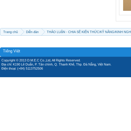
Trang chủ
Diễn đàn
THẢO LUẬN - CHIA SẼ KIẾN THỨC/KỸ NĂNG/KINH NG
Tiếng Việt
Copyright © 2013 D.M.E.C Co.,Ltd, All Rights Reserved.
Địa chỉ: K190 Lê Duẩn, P. Tân chính, Q. Thanh Khê, Thp. Đà Nẵng, Việt Nam.
Điện thoại: (+84) 5113752506