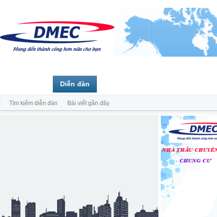
Trang chủ
Diễn đàn
Thành viên
Tìm kiếm diễn đàn
Bài viết gần đây