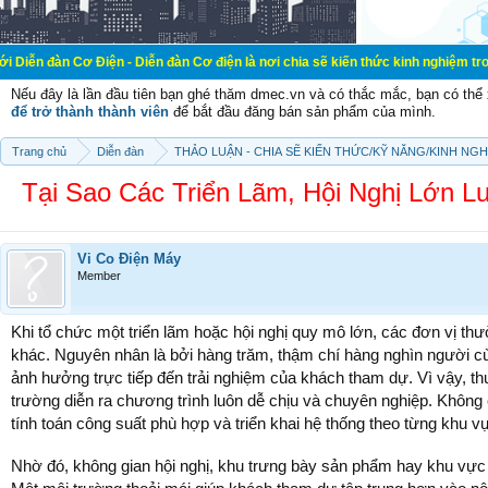
 - Diễn đàn Cơ điện là nơi chia sẽ kiến thức kinh nghiệm trong lãnh vực cơ đi
Nếu đây là lần đầu tiên bạn ghé thăm dmec.vn và có thắc mắc, bạn có th
để trở thành thành viên
để bắt đầu đăng bán sản phẩm của mình.
Trang chủ
Diễn đàn
THẢO LUẬN - CHIA SẼ KIẾN THỨC/KỸ NĂNG/KINH NG
Tại Sao Các Triển Lãm, Hội Nghị Lớn 
Vi Co Điện Máy
Member
Khi tổ chức một triển lãm hoặc hội nghị quy mô lớn, các đơn vị thư
khác. Nguyên nhân là bởi hàng trăm, thậm chí hàng nghìn người cùn
ảnh hưởng trực tiếp đến trải nghiệm của khách tham dự. Vì vậy, 
trường diễn ra chương trình luôn dễ chịu và chuyên nghiệp. Không 
tính toán công suất phù hợp và triển khai hệ thống theo từng khu 
Nhờ đó, không gian hội nghị, khu trưng bày sản phẩm hay khu vực ti