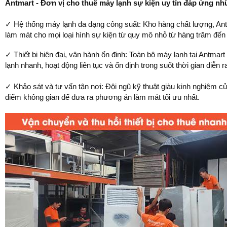
Antmart - Đơn vị cho thuê máy lạnh sự kiện uy tín đáp ứng nh
✓ Hệ thống máy lạnh đa dạng công suất: Kho hàng chất lượng, Ant
làm mát cho mọi loại hình sự kiện từ quy mô nhỏ từ hàng trăm đế
✓ Thiết bị hiện đại, vận hành ổn định: Toàn bộ máy lạnh tại Antma
lạnh nhanh, hoạt động liên tục và ổn định trong suốt thời gian diễn 
✓ Khảo sát và tư vấn tận nơi: Đội ngũ kỹ thuật giàu kinh nghiệm củ
điểm không gian để đưa ra phương án làm mát tối ưu nhất.