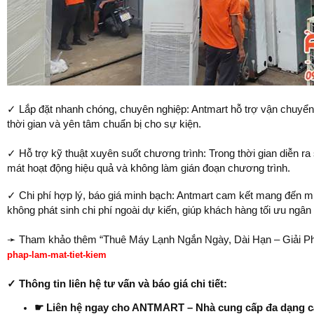
✓ Lắp đặt nhanh chóng, chuyên nghiệp: Antmart hỗ trợ vận chuyển, 
thời gian và yên tâm chuẩn bị cho sự kiện.
✓ Hỗ trợ kỹ thuật xuyên suốt chương trình: Trong thời gian diễn ra 
mát hoạt động hiệu quả và không làm gián đoạn chương trình.
✓ Chi phí hợp lý, báo giá minh bạch: Antmart cam kết mang đến mứ
không phát sinh chi phí ngoài dự kiến, giúp khách hàng tối ưu ngân
➛ Tham khảo thêm “Thuê Máy Lạnh Ngắn Ngày, Dài Hạn – Giải Phá
phap-lam-mat-tiet-kiem
✓ Thông tin liên hệ tư vấn và báo giá chi tiết:
☛ Liên hệ ngay cho ANTMART – Nhà cung cấp đa dạng các 