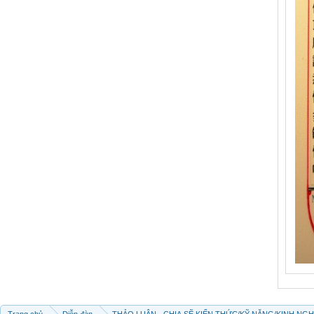
Trang chủ
Diễn đàn
THẢO LUẬN - CHIA SẼ KIẾN THỨC/KỸ NĂNG/KINH NG