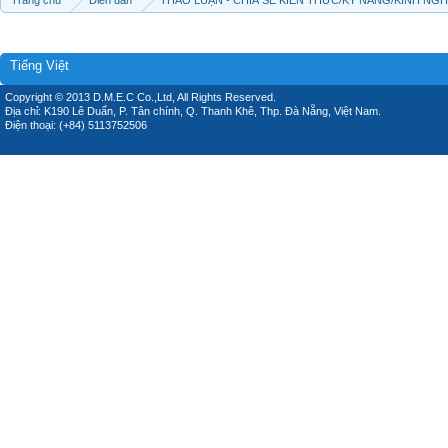
Tiếng Việt
Copyright © 2013 D.M.E.C Co.,Ltd, All Rights Reserved.
Địa chỉ: K190 Lê Duẩn, P. Tân chính, Q. Thanh Khê, Thp. Đà Nẵng, Việt Nam.
Điện thoại: (+84) 5113752506