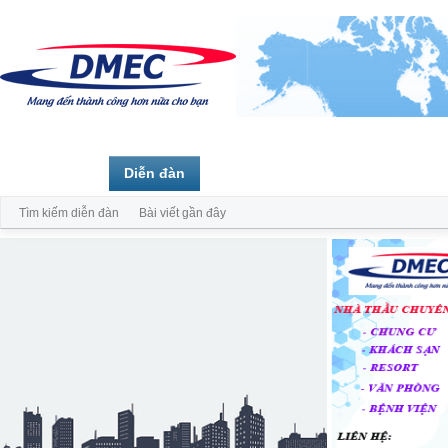
Trang chủ
Diễn đàn
Thành viên
Tìm kiếm diễn đàn
Bài viết gần đây