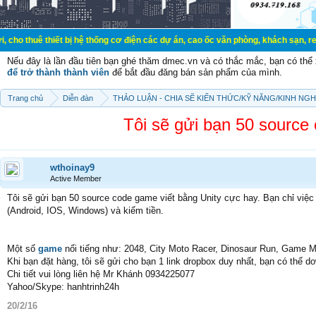
 thiết bị hệ thống cơ điện các dự án, cao ốc văn phòng, khách sạn, resort.
Nếu đây là lần đầu tiên bạn ghé thăm dmec.vn và có thắc mắc, bạn có th
để trở thành thành viên
để bắt đầu đăng bán sản phẩm của mình.
Trang chủ
Diễn đàn
THẢO LUẬN - CHIA SẼ KIẾN THỨC/KỸ NĂNG/KINH NG
Tôi sẽ gửi bạn 50 source
wthoinay9
Active Member
Tôi sẽ gửi bạn 50 source code game viết bằng Unity cực hay. Bạn chỉ việc 
(Android, IOS, Windows) và kiếm tiền.
Một số
game
nổi tiếng như: 2048, City Moto Racer, Dinosaur Run, Game Mar
Khi bạn đặt hàng, tôi sẽ gửi cho bạn 1 link dropbox duy nhất, bạn có thể d
Chi tiết vui lòng liên hệ Mr Khánh 0934225077
Yahoo/Skype: hanhtrinh24h
20/2/16