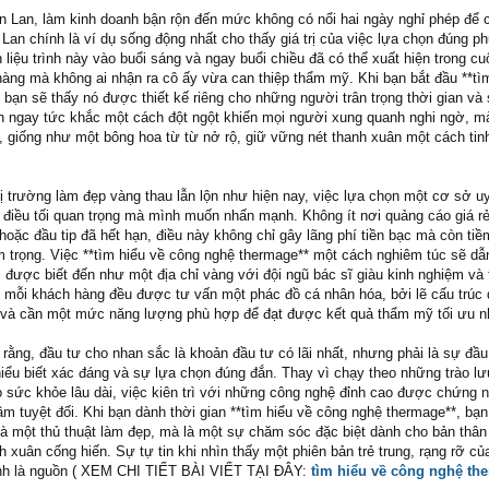
n Lan, làm kinh doanh bận rộn đến mức không có nổi hai ngày nghỉ phép để 
Lan chính là ví dụ sống động nhất cho thấy giá trị của việc lựa chọn đúng 
 liệu trình này vào buổi sáng và ngay buổi chiều đã có thể xuất hiện trong c
hàng mà không ai nhận ra cô ấy vừa can thiệp thẩm mỹ. Khi bạn bắt đầu **tì
bạn sẽ thấy nó được thiết kế riêng cho những người trân trọng thời gian và 
n ngay tức khắc một cách đột ngột khiến mọi người xung quanh nghi ngờ, m
, giống như một bông hoa từ từ nở rộ, giữ vững nét thanh xuân một cách tinh
ị trường làm đẹp vàng thau lẫn lộn như hiện nay, việc lựa chọn một cơ sở uy
điều tối quan trọng mà mình muốn nhấn mạnh. Không ít nơi quảng cáo giá rẻ
oặc đầu tip đã hết hạn, điều này không chỉ gây lãng phí tiền bạc mà còn ti
 trọng. Việc **tìm hiểu về công nghệ thermage** một cách nghiêm túc sẽ dẫn
 được biết đến như một địa chỉ vàng với đội ngũ bác sĩ giàu kinh nghiệm và t
y, mỗi khách hàng đều được tư vấn một phác đồ cá nhân hóa, bởi lẽ cấu trúc
 và cần một mức năng lượng phù hợp để đạt được kết quả thẩm mỹ tối ưu n
 rằng, đầu tư cho nhan sắc là khoản đầu tư có lãi nhất, nhưng phải là sự đầu
iểu biết xác đáng và sự lựa chọn đúng đắn. Thay vì chạy theo những trào lư
ho sức khỏe lâu dài, việc kiên trì với những công nghệ đỉnh cao được chứng 
âm tuyệt đối. Khi bạn dành thời gian **tìm hiểu về công nghệ thermage**, bạ
 là một thủ thuật làm đẹp, mà là một sự chăm sóc đặc biệt dành cho bản thân
xuân cống hiến. Sự tự tin khi nhìn thấy một phiên bản trẻ trung, rạng rỡ củ
nh là nguồn ( XEM CHI TIẾT BÀI VIẾT TẠI ĐÂY:
tìm hiểu về công nghệ th