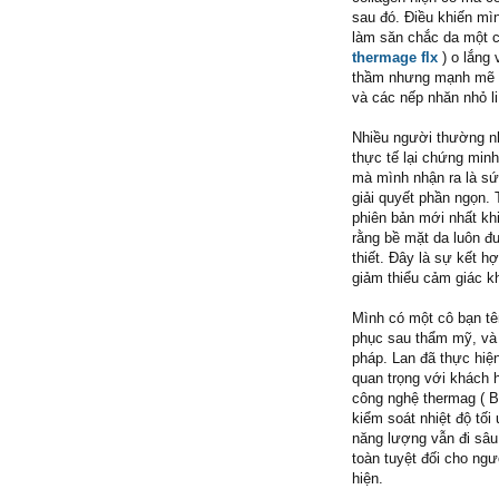
sau đó. Điều khiến mìn
làm săn chắc da một c
thermage flx
) o lắng
thầm nhưng mạnh mẽ t
và các nếp nhăn nhỏ l
Nhiều người thường n
thực tế lại chứng minh
mà mình nhận ra là sứ
giải quyết phần ngọn. 
phiên bản mới nhất khi
rằng bề mặt da luôn đ
thiết. Đây là sự kết h
giảm thiểu cảm giác kh
Mình có một cô bạn tê
phục sau thẩm mỹ, và 
pháp. Lan đã thực hiện
quan trọng với khách 
công nghệ thermag (
kiểm soát nhiệt độ tối
năng lượng vẫn đi sâu
toàn tuyệt đối cho ngư
hiện.