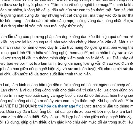
h thực sự bị thuyết phục khi **tìm hiểu về công nghệ thermage** chính là k
ách tự nhiên, không hề để lại dấu vết của sự can thiệp thẩm mỹ. Bạn sẽ khôn
 về gương mặt cứng đờ hay những vết cắt đáng sợ, mà thay vào đó là sự th
ừ bên trong. Làn da dần trở nên căng mịn, những vùng da chùng nhão được
i ti dường như bị xóa mờ sau mỗi ngày thức dậy.
hầm lẫn rằng các phương pháp làm đẹp không dao kéo thì hiệu quả sẽ mờ n
 điều ngược lại khi chúng ta đi sâu vào bản chất y khoa của vấn đề. Một sự t
c mạnh của nó nằm ở việc duy trì cấu trúc nâng đỡ gương mặt bền vững tha
Trong quá trình **tìm hiểu về công nghệ thermage**, mình nhận thấy sự ưu vi
 được trang bị đầu tip thông minh giúp kiểm soát nhiệt độ tối ưu. Điều này 
ược bảo vệ bởi một lớp làm lạnh, trong khi năng lượng vẫn đi sâu vào đích đ
ợp hoàn hảo giữa công nghệ hiện đại và sự an toàn tuyệt đối cho người sử dụ
ó chịu đến mức tối đa trong suốt liệu trình thực hiện.
n Lan, làm kinh doanh bận rộn đến mức không có nổi hai ngày nghỉ phép để 
Lan chính là ví dụ sống động nhất cho thấy giá trị của việc lựa chọn đúng 
 liệu trình này vào buổi sáng và ngay buổi chiều đã có thể xuất hiện trong c
hàng mà không ai nhận ra cô ấy vừa can thiệp thẩm mỹ. Khi bạn bắt đầu **tì
 BÀI VIẾT LIÊN QUAN:
trẻ hóa da thermage flx
) ược trang bị đầu tip thông 
 ưu. Điều này đảm bảo rằng bề mặt da luôn được bảo vệ bởi một lớp làm lạnh,
 vào đích đến cần thiết. Đây là sự kết hợp hoàn hảo giữa công nghệ hiện đại
ời sử dụng, giúp giảm thiểu cảm giác khó chịu đến mức tối đa trong suốt liệu