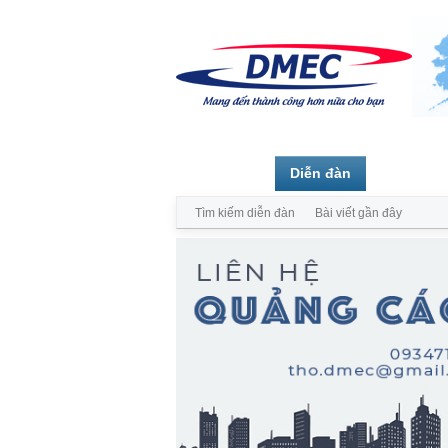
Trang chủ
Diễn đàn
Thành vi
Tìm kiếm diễn đàn
Bài viết gần đây