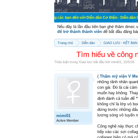
Chào mừng các bạn đến với Diễn đàn Cơ Điện - Diễn đàn Cơ điện là nơi 
Nếu đây là lần đầu tiên bạn ghé thăm dmec.
để trở thành thành viên
để bắt đầu đăng bá
Trang chủ
Diễn đàn
GIAO LƯU - KẾT BẠN 
Tìm hiểu về công 
Thảo luận trong '
Giao lưu
' bắt đầu bởi
mimi01
,
15/5/26
.
(
Thẩm mỹ viện V Me
những rãnh nhăn quan
con gái. Đó là cái cả
muốn hay không. Thay 
định dành cả tuần để *
không chỉ là lớp vỏ bọ
đứng trước những dấu 
lượng sóng vô tuyến n
mimi01
Active Member
Công nghệ này thực ch
tiếp vào các sợi colla
collagen hiện có mà cò