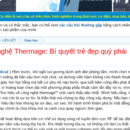
chia sẽ kiến thức kinh nghiệm trong lãnh vực cơ điện, mua bán, ký gửi, cho thu
vn và có thắc mắc, bạn có thể xem
các câu hỏi thường gặp
bằng cách nhấn 
n sản phẩm của mình.
- LIÊN KẾT
Giao lưu
nghệ Thermage: Bí quyết trẻ đẹp quý phái
dical
) Hôm trước, khi ngồi soi gương dưới ánh đèn phòng tắm, mình chợt n
h miệng đã hằn sâu hơn một chút, và đường viền hàm không còn thanh thoát
m giác hơi hụt hẫng mà bất cứ phụ nữ nào bước qua tuổi băm cũng đều phải đ
vì hoảng loạn chọn đại một phương pháp phẫu thuật xâm lấn đầy rủi ro, mìn
*tìm hiểu về công nghệ thermage** một cách thấu đáo nhất. Mình hiểu rằng, 
c mà còn là sự tự tin, là thần thái mà chúng ta dày công xây dựng. Nếu bạn
hiệu lão hóa nhưng lại sợ đau, sợ sẹo, thì hành trình khám phá bí mật đằn
ày chính là chìa khóa mở ra cánh cửa quay ngược thời gian.
ất hoạt động dựa trên cơ chế sử dụng sóng vô tuyến đơn cực RF để tác độ
gen nằm sâu trong lớp hạ bì. Khi nhiệt lượng tỏa ra, nó không chỉ làm co thắt
n kích thích cơ thể tự sản sinh ra một lượng collagen mới dồi dào trong nhi