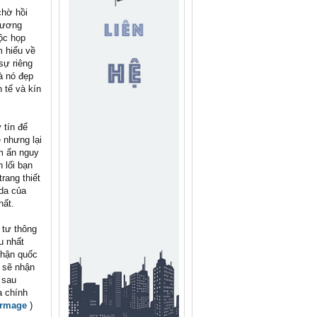
chờ hồi
phương
uộc họp
m hiểu về
sự riêng
à nó đẹp
 tế và kín
 tín để
 nhưng lại
ềm ẩn nguy
 lối bạn
rang thiết
 da của
hất.
 tư thông
u nhất
nhận quốc
n sẽ nhận
 sau
a chính
ermage
)