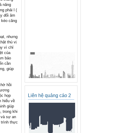
hả năng
g phải l (
ay đổi âm
 kéo căng
hạt, nhưng
hật thú vị
y vì chỉ
ệt của
đảm bảo
ến cần
ng, giúp
chờ hồi
phương
Liên hệ quảng cáo 2
uộc họp
m hiểu về
minh giúp
 trong khi
 và sự an
 trình thực