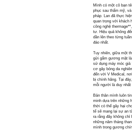
Mình có một cô bạn tê
phục sau thẩm mỹ, và 
pháp. Lan đã thực hiện
quan trọng với khách 
công nghệ thermage**, 
tư. Hiệu quả không đế
dần lên theo từng tuần
đáo nhất.
Tuy nhiên, giữa một th
gửi gắm gương mặt là 
sử dụng máy móc giả h
cơ gây bỏng da nghiêm
đến với V Medical, nơi
bị chính hãng. Tại đâ
mỗi người là duy nhất
Bản thân mình luôn tin
minh dựa trên những h
thời có thể gây hại c
tế sẽ mang lại sự an t
ra rằng đây không chỉ
những năm tháng thanh 
mình trong gương chí