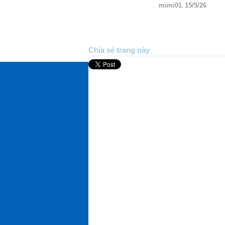
mimi01
15/5/26
,
Chia sẻ trang này