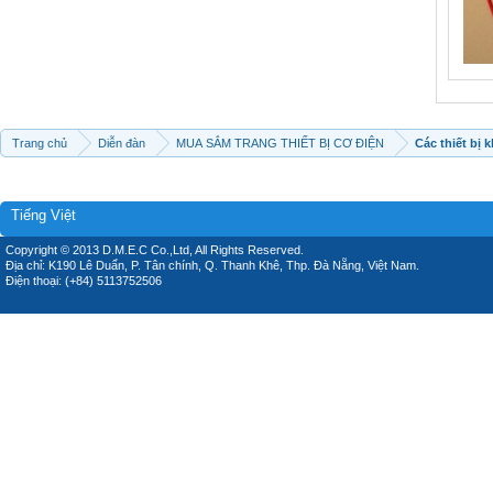
Trang chủ
Diễn đàn
MUA SẮM TRANG THIẾT BỊ CƠ ĐIỆN
Các thiết bị 
Tiếng Việt
Copyright © 2013 D.M.E.C Co.,Ltd, All Rights Reserved.
Địa chỉ: K190 Lê Duẩn, P. Tân chính, Q. Thanh Khê, Thp. Đà Nẵng, Việt Nam.
Điện thoại: (+84) 5113752506