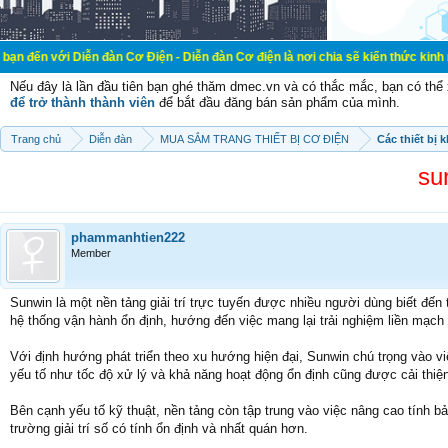
iễn đàn Cơ Điện - Diễn đàn Cơ điện là nơi chia sẽ kiến thức kinh nghiệm trong
Nếu đây là lần đầu tiên bạn ghé thăm dmec.vn và có thắc mắc, bạn có th
để trở thành thành viên
để bắt đầu đăng bán sản phẩm của mình.
Trang chủ
Diễn đàn
MUA SẮM TRANG THIẾT BỊ CƠ ĐIỆN
Các thiết bị 
su
phammanhtien222
Member
Sunwin là một nền tảng giải trí trực tuyến được nhiều người dùng biết đến
hệ thống vận hành ổn định, hướng đến việc mang lại trải nghiệm liền mạch t
Với định hướng phát triển theo xu hướng hiện đại, Sunwin chú trọng vào vi
yếu tố như tốc độ xử lý và khả năng hoạt động ổn định cũng được cải th
Bên cạnh yếu tố kỹ thuật, nền tảng còn tập trung vào việc nâng cao tính b
trường giải trí số có tính ổn định và nhất quán hơn.