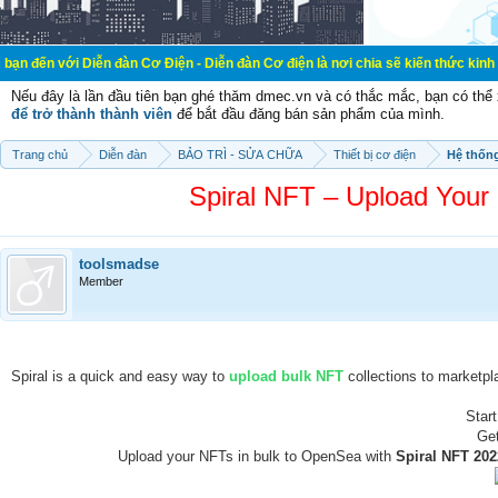
Diễn đàn Cơ Điện - Diễn đàn Cơ điện là nơi chia sẽ kiến thức kinh nghiệm trong
Nếu đây là lần đầu tiên bạn ghé thăm dmec.vn và có thắc mắc, bạn có th
để trở thành thành viên
để bắt đầu đăng bán sản phẩm của mình.
Trang chủ
Diễn đàn
BẢO TRÌ - SỬA CHỮA
Thiết bị cơ điện
Hệ thống
Spiral NFT – Upload Your 
toolsmadse
Member
Spiral is a quick and easy way to
upload bulk NFT
collections to marketp
Star
Get
Upload your NFTs in bulk to OpenSea with
Spiral NFT 202