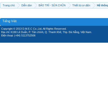
Trang chủ
Diễn đàn
BẢO TRÌ - SỬA CHỮA
Thiết bị cơ điện
Hệ thống
Tiếng Việt
Copyright © 2013 D.M.E.C Co.,Ltd, All Rights Reserved.
Địa chỉ: K190 Lê Duẩn, P. Tân chính, Q. Thanh Khê, Thp. Đà Nẵng, Việt Nam.
Điện thoại: (+84) 5113752506