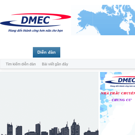
Trang chủ
Diễn đàn
Thành viên
Tìm kiếm diễn đàn
Bài viết gần đây