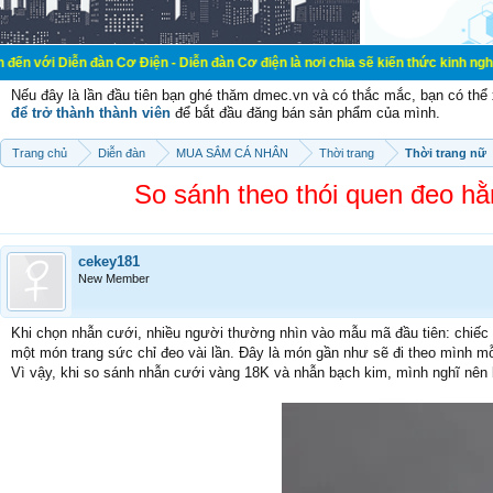
đàn Cơ Điện - Diễn đàn Cơ điện là nơi chia sẽ kiến thức kinh nghiệm trong lãn
Nếu đây là lần đầu tiên bạn ghé thăm dmec.vn và có thắc mắc, bạn có th
để trở thành thành viên
để bắt đầu đăng bán sản phẩm của mình.
Trang chủ
Diễn đàn
MUA SẮM CÁ NHÂN
Thời trang
Thời trang nữ
So sánh theo thói quen đeo h
cekey181
New Member
Khi chọn nhẫn cưới, nhiều người thường nhìn vào mẫu mã đầu tiên: chiếc
một món trang sức chỉ đeo vài lần. Đây là món gần như sẽ đi theo mình mỗi 
Vì vậy, khi so sánh nhẫn cưới vàng 18K và nhẫn bạch kim, mình nghĩ nên b