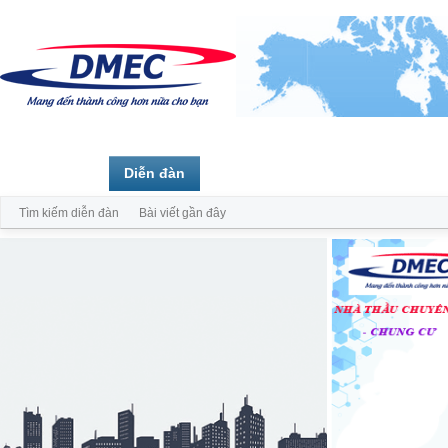
Trang chủ
Diễn đàn
Thành viên
Tìm kiếm diễn đàn
Bài viết gần đây