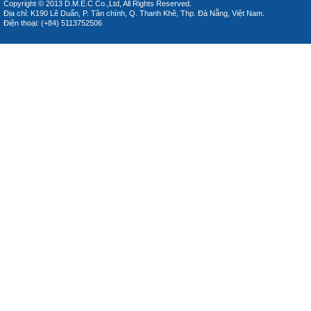
Copyright © 2013 D.M.E.C Co.,Ltd, All Rights Reserved.
Địa chỉ: K190 Lê Duẩn, P. Tân chính, Q. Thanh Khê, Thp. Đà Nẵng, Việt Nam.
Điện thoại: (+84) 5113752506