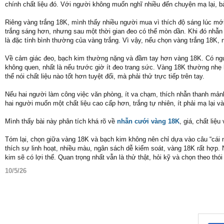
chính chất liệu đó. Với người không muốn nghĩ nhiều đến chuyện mạ lại, b
Riêng vàng trắng 18K, mình thấy nhiều người mua vì thích độ sáng lúc mớ
trắng sáng hơn, nhưng sau một thời gian đeo có thể mòn dần. Khi đó nhẫn 
là đặc tính bình thường của vàng trắng. Vì vậy, nếu chọn vàng trắng 18K,
Về cảm giác đeo, bạch kim thường nặng và đầm tay hơn vàng 18K. Có người
không quen, nhất là nếu trước giờ ít đeo trang sức. Vàng 18K thường nhẹ
thể nói chất liệu nào tốt hơn tuyệt đối, mà phải thử trực tiếp trên tay.
Nếu hai người làm công việc văn phòng, ít va chạm, thích nhẫn thanh mảnh
hai người muốn một chất liệu cao cấp hơn, trắng tự nhiên, ít phải mạ lại 
Mình thấy bài này phân tích khá rõ về
nhẫn cưới vàng 18K
, giá, chất liệ
Tóm lại, chọn giữa vàng 18K và bạch kim không nên chỉ dựa vào câu “cái 
thích sự linh hoạt, nhiều màu, ngân sách dễ kiểm soát, vàng 18K rất hợp.
kim sẽ có lợi thế. Quan trọng nhất vẫn là thử thật, hỏi kỹ và chọn theo thói
10/5/26