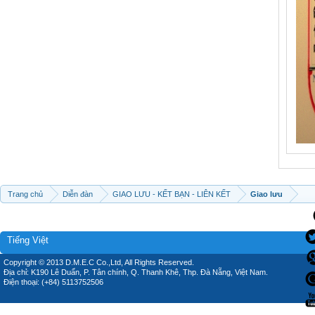
Trang chủ
Diễn đàn
GIAO LƯU - KẾT BẠN - LIÊN KẾT
Giao lưu
Tiếng Việt
Copyright © 2013 D.M.E.C Co.,Ltd, All Rights Reserved.
Địa chỉ: K190 Lê Duẩn, P. Tân chính, Q. Thanh Khê, Thp. Đà Nẵng, Việt Nam.
Điện thoại: (+84) 5113752506