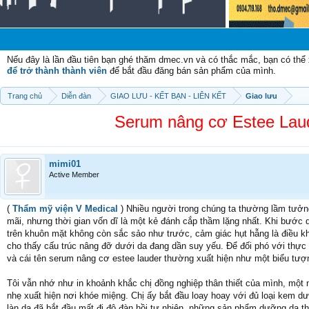
Nếu đây là lần đầu tiên bạn ghé thăm dmec.vn và có thắc mắc, bạn có th
để trở thành thành viên
để bắt đầu đăng bán sản phẩm của mình.
Trang chủ
Diễn đàn
GIAO LƯU - KẾT BẠN - LIÊN KẾT
Giao lưu
Serum nâng cơ Estee Laud
mimi01
Active Member
(
Thẩm mỹ viện V Medical
) Nhiều người trong chúng ta thường lầm tưởng 
mãi, nhưng thời gian vốn dĩ là một kẻ đánh cắp thầm lặng nhất. Khi bướ
trên khuôn mặt không còn sắc sảo như trước, cảm giác hụt hẫng là điều kh
cho thấy cấu trúc nâng đỡ dưới da đang dần suy yếu. Để đối phó với thực 
và cái tên serum nâng cơ estee lauder thường xuất hiện như một biểu tượ
Tôi vẫn nhớ như in khoảnh khắc chị đồng nghiệp thân thiết của mình, một 
nhẹ xuất hiện nơi khóe miệng. Chị ấy bắt đầu loay hoay với đủ loại kem 
làn da đã bắt đầu mất đi độ đàn hồi tự nhiên, những sản phẩm dưỡng da th