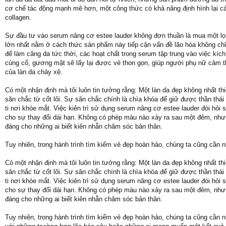
cơ chế tác động mạnh mẽ hơn, một công thức có khả năng định hình lại c
collagen.
Sự đầu tư vào serum nâng cơ estee lauder không đơn thuần là mua một lọ 
lớn nhất nằm ở cách thức sản phẩm này tiếp cận vấn đề lão hóa không chỉ 
để làm căng da tức thời, các hoạt chất trong serum tập trung vào việc kích
củng cố, gương mặt sẽ lấy lại được vẻ thon gọn, giúp người phụ nữ cảm t
của làn da chảy xệ.
Có một nhận định mà tôi luôn tin tưởng rằng: Một làn da đẹp không nhất th
săn chắc từ cốt lõi. Sự săn chắc chính là chìa khóa để giữ được thần thái 
ti nơi khóe mắt. Việc kiên trì sử dụng serum nâng cơ estee lauder đòi hỏi 
cho sự thay đổi dài hạn. Không có phép màu nào xảy ra sau một đêm, như
đáng cho những ai biết kiên nhẫn chăm sóc bản thân.
Tuy nhiên, trong hành trình tìm kiếm vẻ đẹp hoàn hảo, chúng ta cũng cần
Có một nhận định mà tôi luôn tin tưởng rằng: Một làn da đẹp không nhất th
săn chắc từ cốt lõi. Sự săn chắc chính là chìa khóa để giữ được thần thái 
ti nơi khóe mắt. Việc kiên trì sử dụng serum nâng cơ estee lauder đòi hỏi 
cho sự thay đổi dài hạn. Không có phép màu nào xảy ra sau một đêm, như
đáng cho những ai biết kiên nhẫn chăm sóc bản thân.
Tuy nhiên, trong hành trình tìm kiếm vẻ đẹp hoàn hảo, chúng ta cũng cần n