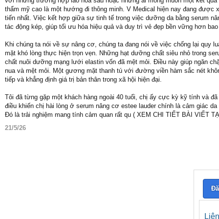
với những trường hợp lão hóa sâu hoặc những ai mong muốn một kết quả bứt
thẩm mỹ cao là một hướng đi thông minh. V Medical hiện nay đang được x
tiến nhất. Việc kết hợp giữa sự tinh tế trong việc dưỡng da bằng serum nân
tác động kép, giúp tối ưu hóa hiệu quả và duy trì vẻ đẹp bền vững hơn bao 
Khi chúng ta nói về sự nâng cơ, chúng ta đang nói về việc chống lại quy 
mặt khó lòng thực hiện trọn vẹn. Những hạt dưỡng chất siêu nhỏ trong s
chất nuôi dưỡng mạng lưới elastin vốn đã mệt mỏi. Điều này giúp ngăn chặ
nua và mệt mỏi. Một gương mặt thanh tú với đường viền hàm sắc nét không 
tiếp và khẳng định giá trị bản thân trong xã hội hiện đại.
Tôi đã từng gặp một khách hàng ngoài 40 tuổi, chị ấy cực kỳ kỹ tính và đ
điều khiến chị hài lòng ở serum nâng cơ estee lauder chính là cảm giác 
Đó là trải nghiệm mang tính cảm quan rất qu ( XEM CHI TIẾT BÀI VIẾT T
21/5/26
Đă
Liê