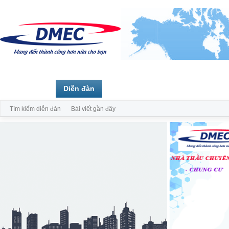
Trang chủ
Diễn đàn
Thành viên
Tìm kiếm diễn đàn
Bài viết gần đây