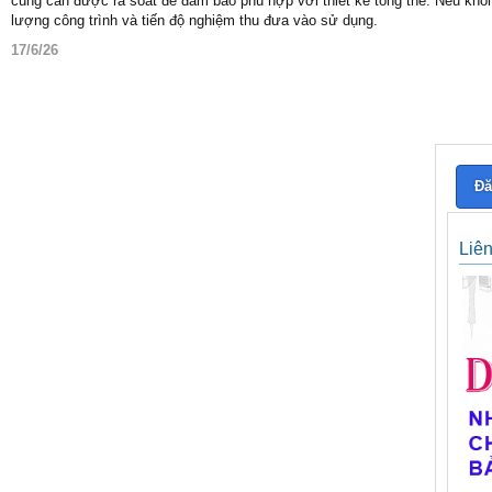
cũng cần được rà soát để đảm bảo phù hợp với thiết kế tổng thể. Nếu không
lượng công trình và tiến độ nghiệm thu đưa vào sử dụng.
17/6/26
Đă
Liê