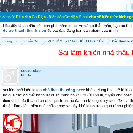
đàn Cơ Điện - Diễn đàn Cơ điện là nơi chia sẽ kiến thức kinh nghiệm trong lãn
Nếu đây là lần đầu tiên bạn ghé thăm dmec.vn và có thắc mắc, bạn có th
để trở thành thành viên
để bắt đầu đăng bán sản phẩm của mình.
Trang chủ
Diễn đàn
MUA SẮM TRANG THIẾT BỊ CƠ ĐIỆN
Các thiết bị 
Sai lầm khiến nhà thầu 
csevendap
Member
sai lầm phổ biến khiến
nhà thầu thi công pccc
không đúng thiết kế là khô
bỏ qua các chi tiết kỹ thuật quan trọng như vị trí đầu phun, tuyến ống hoặc 
điều chỉnh để thuận tiện cho quá trình lắp đặt mà không xin ý kiến đơn vị
thuật, làm giảm hiệu quả chữa cháy và gây khó khăn trong quá trình nghiệ