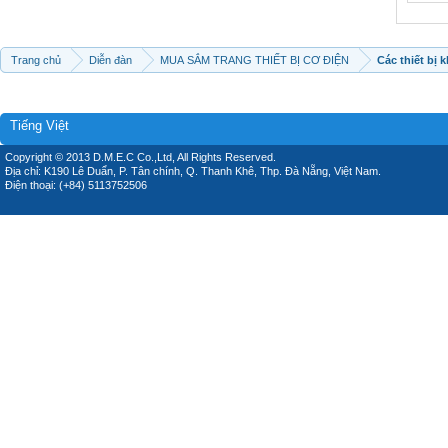
Trang chủ
Diễn đàn
MUA SẮM TRANG THIẾT BỊ CƠ ĐIỆN
Các thiết bị 
Tiếng Việt
Copyright © 2013 D.M.E.C Co.,Ltd, All Rights Reserved.
Địa chỉ: K190 Lê Duẩn, P. Tân chính, Q. Thanh Khê, Thp. Đà Nẵng, Việt Nam.
Điện thoại: (+84) 5113752506