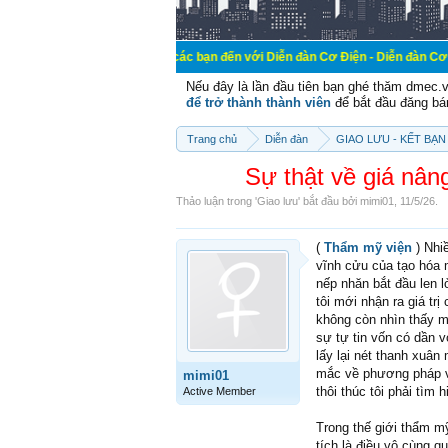
Chào mừng các bạn đến với Diễn đàn Cơ Điện - Diễn đàn Cơ điện là nơi c
Nếu đây là lần đầu tiên bạn ghé thăm dmec.
để trở thành thành viên
để bắt đầu đăng bá
Trang chủ
Diễn đàn
GIAO LƯU - KẾT BẠN 
Sự thật về giá nân
Thảo luận trong '
Giao lưu
' bắt đầu bởi
mimi01
,
11/5/26
.
(
Thẩm mỹ viện
) Nhi
vĩnh cửu của tạo hóa 
nếp nhăn bắt đầu len 
tôi mới nhận ra giá tr
không còn nhìn thấy mộ
sự tự tin vốn có dần v
lấy lại nét thanh xuâ
mắc về phương pháp và 
mimi01
thôi thúc tôi phải tìm
Active Member
Trong thế giới thẩm m
tích là điều vô cùng q