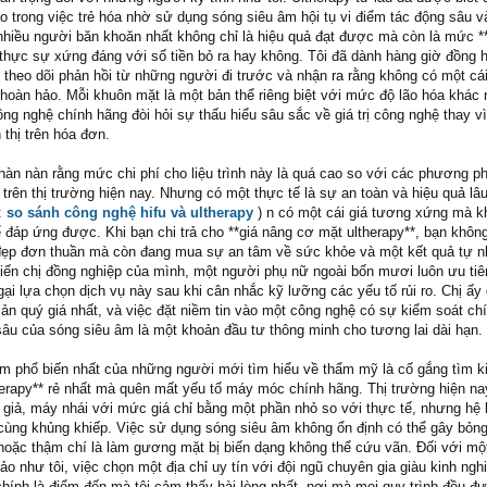
o trong việc trẻ hóa nhờ sử dụng sóng siêu âm hội tụ vi điểm tác động sâu v
 nhiều người băn khoăn nhất không chỉ là hiệu quả đạt được mà còn là mức *
 thực sự xứng đáng với số tiền bỏ ra hay không. Tôi đã dành hàng giờ đồng 
 theo dõi phản hồi từ những người đi trước và nhận ra rằng không có một cái
hoàn hảo. Mỗi khuôn mặt là một bản thể riêng biệt với mức độ lão hóa khác 
ng nghệ chính hãng đòi hỏi sự thấu hiểu sâu sắc về giá trị công nghệ thay vì
thị trên hóa đơn.
àn nàn rằng mức chi phí cho liệu trình này là quá cao so với các phương p
rên thị trường hiện nay. Nhưng có một thực tế là sự an toàn và hiệu quả lâu 
:
so sánh công nghệ hifu và ultherapy
) n có một cái giá tương xứng mà k
 đáp ứng được. Khi bạn chi trả cho **giá nâng cơ mặt ultherapy**, bạn khôn
đẹp đơn thuần mà còn đang mua sự an tâm về sức khỏe và một kết quả tự n
kiến chị đồng nghiệp của mình, một người phụ nữ ngoài bốn mươi luôn ưu ti
ại lựa chọn dịch vụ này sau khi cân nhắc kỹ lưỡng các yếu tố rủi ro. Chị ấy
sản quý giá nhất, và việc đặt niềm tin vào một công nghệ có sự kiểm soát ch
sâu của sóng siêu âm là một khoản đầu tư thông minh cho tương lai dài hạn.
ầm phổ biến nhất của những người mới tìm hiểu về thẩm mỹ là cố gắng tìm
herapy** rẻ nhất mà quên mất yếu tố máy móc chính hãng. Thị trường hiện na
y giả, máy nhái với mức giá chỉ bằng một phần nhỏ so với thực tế, nhưng hệ
 cùng khủng khiếp. Việc sử dụng sóng siêu âm không ổn định có thể gây bỏng
hoặc thậm chí là làm gương mặt bị biến dạng không thể cứu vãn. Đối với mộ
ảo như tôi, việc chọn một địa chỉ uy tín với đội ngũ chuyên gia giàu kinh ngh
chính là điểm đến mà tôi cảm thấy hài lòng nhất, nơi mà mọi quy trình đều đ