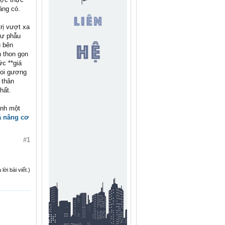
áng có.
trị vượt xa
hư phẫu
u bên
n thon gọn
ức **giá
soi gương
 thân
hất.
ành một
á nâng cơ
#1
ời bài viết.)