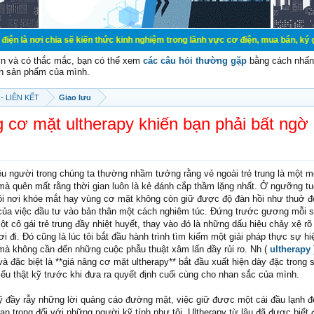
hia sẽ kiến thức kinh nghiệm trong lãnh vực cơ điện, mua bán, ký gửi, cho thu
vn và có thắc mắc, bạn có thể xem
các câu hỏi thường gặp
bằng cách nhấn 
n sản phẩm của mình.
- LIÊN KẾT
Giao lưu
g cơ mặt ultherapy khiến bạn phải bất ngờ
ều người trong chúng ta thường nhầm tưởng rằng vẻ ngoài trẻ trung là một 
mà quên mất rằng thời gian luôn là kẻ đánh cắp thầm lặng nhất. Ở ngưỡng t
lỏi nơi khóe mắt hay vùng cơ mặt không còn giữ được độ đàn hồi như thuở đ
ị của việc đầu tư vào bản thân một cách nghiêm túc. Đứng trước gương mỗi s
t cô gái trẻ trung đầy nhiệt huyết, thay vào đó là những dấu hiệu chảy xệ rõ 
ơi đi. Đó cũng là lúc tôi bắt đầu hành trình tìm kiếm một giải pháp thực sự h
n mà không cần đến những cuộc phẫu thuật xâm lấn đầy rủi ro. Nh (
ultherapy
đặc biệt là **giá nâng cơ mặt ultherapy** bắt đầu xuất hiện dày đặc trong 
 hiểu thật kỹ trước khi đưa ra quyết định cuối cùng cho nhan sắc của mình.
ỹ đầy rẫy những lời quảng cáo đường mật, việc giữ được một cái đầu lạnh đ
uan trọng đối với những người kỹ tính như tôi. Ultherapy từ lâu đã được biết