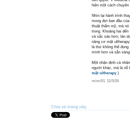
hiện một cách chuyên 
Nhìn lại hành trình th
mong đợi ban đầu của 
thuật thẩm mỹ, mà nó d
trong. Khoảng hai đến 
và sắc sảo hơn, làn d
nâng cơ mặt ultherapy*
là thứ không thể đong 
mình hơn và sẵn sàng 
Một nhận định cá nhân
người khác, mà là nỗ
mặt ultherapy
)
mimi01
11/5/26
,
Chia sẻ trang này