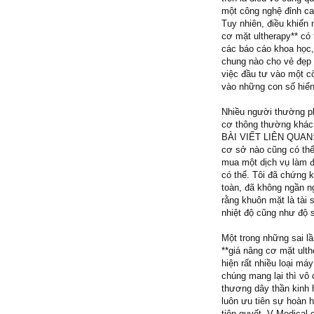
một công nghệ đỉnh ca
Tuy nhiên, điều khiến
cơ mặt ultherapy** có
các báo cáo khoa học,
chung nào cho vẻ đẹp 
việc đầu tư vào một cô
vào những con số hiển 
Nhiều người thường ph
cơ thông thường khác t
BÀI VIẾT LIÊN QUAN
cơ sở nào cũng có thể
mua một dịch vụ làm 
có thể. Tôi đã chứng 
toàn, đã không ngần ng
rằng khuôn mặt là tài 
nhiệt độ cũng như độ 
Một trong những sai l
**giá nâng cơ mặt ult
hiện rất nhiều loại má
chúng mang lại thì vô
thương dây thần kinh 
luôn ưu tiên sự hoàn h
tiên quyết. V Medical 