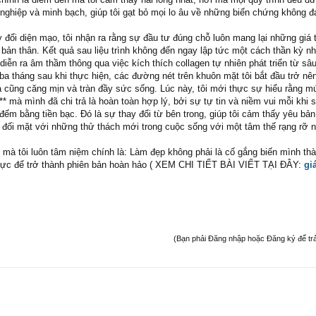
nghiệp và minh bạch, giúp tôi gạt bỏ mọi lo âu về những biến chứng không đ
ay đổi diện mạo, tôi nhận ra rằng sự đầu tư đúng chỗ luôn mang lại những giá 
bản thân. Kết quả sau liệu trình không đến ngay lập tức một cách thần kỳ n
iễn ra âm thầm thông qua việc kích thích collagen tự nhiên phát triển từ sâ
ba tháng sau khi thực hiện, các đường nét trên khuôn mặt tôi bắt đầu trở nê
a cũng căng mịn và tràn đầy sức sống. Lúc này, tôi mới thực sự hiểu rằng m
* mà mình đã chi trả là hoàn toàn hợp lý, bởi sự tự tin và niềm vui mỗi khi 
đếm bằng tiền bạc. Đó là sự thay đổi từ bên trong, giúp tôi cảm thấy yêu bản
đối mặt với những thử thách mới trong cuộc sống với một tâm thế rạng rỡ n
 mà tôi luôn tâm niệm chính là: Làm đẹp không phải là cố gắng biến mình th
 lực để trở thành phiên bản hoàn hảo ( XEM CHI TIẾT BÀI VIẾT TẠI ĐÂY:
gi
(Bạn phải Đăng nhập hoặc Đăng ký để trả l