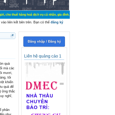
ê hàng hoá dịch vụ cá nhân, gia đình. Mua bán, ký gửi, cho thuê thiết bị hệ th
vào liên kết bên trên. Bạn có thể
đăng ký
Đăng nhập / Đăng ký
Liên hệ quảng cáo 1
món quà
uổi mà các
ôi mươi,
áng, tôi
rệt khiến
iệu quả để
) ững thắc
suy nghĩ,
ể phân
 đến như