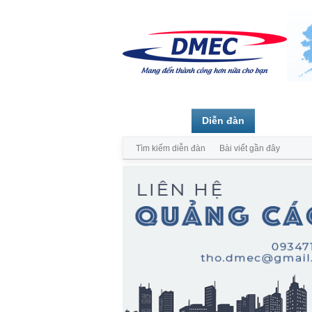
Trang chủ
Diễn đàn
Thành vi
Tìm kiếm diễn đàn
Bài viết gần đây