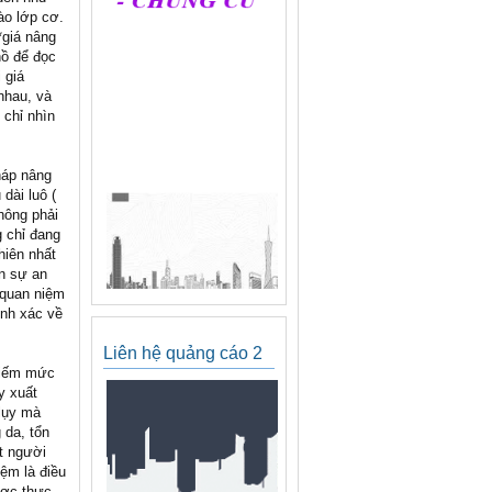
ào lớp cơ.
*giá nâng
hồ để đọc
 giá
nhau, và
 chỉ nhìn
háp nâng
dài luô (
hông phải
g chỉ đang
hiên nhất
ên sự an
 quan niệm
ính xác về
Liên hệ quảng cáo 2
 kiếm mức
y xuất
 lụy mà
 da, tổn
t người
iệm là điều
ược thực