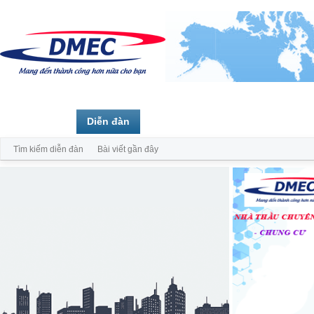
Trang chủ
Diễn đàn
Thành viên
Tìm kiếm diễn đàn
Bài viết gần đây