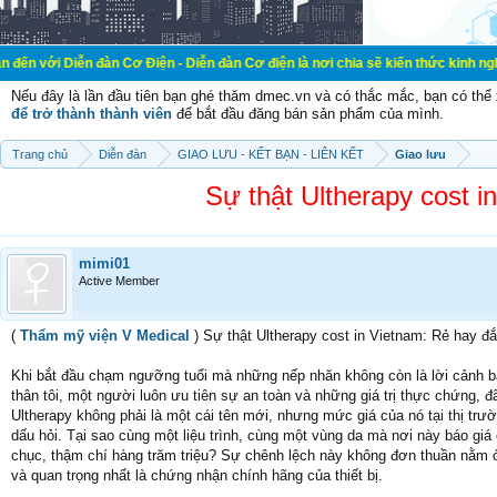
n đàn Cơ Điện - Diễn đàn Cơ điện là nơi chia sẽ kiến thức kinh nghiệm trong lã
Nếu đây là lần đầu tiên bạn ghé thăm dmec.vn và có thắc mắc, bạn có th
để trở thành thành viên
để bắt đầu đăng bán sản phẩm của mình.
Trang chủ
Diễn đàn
GIAO LƯU - KẾT BẠN - LIÊN KẾT
Giao lưu
Sự thật Ultherapy cost i
mimi01
Active Member
(
Thẩm mỹ viện V Medical
) Sự thật Ultherapy cost in Vietnam: Rẻ hay đ
Khi bắt đầu chạm ngưỡng tuổi mà những nếp nhăn không còn là lời cảnh b
thân tôi, một người luôn ưu tiên sự an toàn và những giá trị thực chứng, đ
Ultherapy không phải là một cái tên mới, nhưng mức giá của nó tại thị trườ
dấu hỏi. Tại sao cùng một liệu trình, cùng một vùng da mà nơi này báo giá 
chục, thậm chí hàng trăm triệu? Sự chênh lệch này không đơn thuần nằm ở 
và quan trọng nhất là chứng nhận chính hãng của thiết bị.