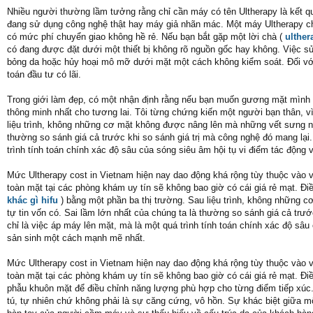
Nhiều người thường lầm tưởng rằng chỉ cần máy có tên Ultherapy là kết qu
đang sử dụng công nghệ thật hay máy giả nhãn mác. Một máy Ultherapy chín
có mức phí chuyển giao không hề rẻ. Nếu bạn bắt gặp một lời chà (
ulther
có đang được đặt dưới một thiết bị không rõ nguồn gốc hay không. Việc s
bỏng da hoặc hủy hoại mô mỡ dưới mặt một cách không kiểm soát. Đối với tô
toán đầu tư có lãi.
Trong giới làm đẹp, có một nhận định rằng nếu bạn muốn gương mặt mình gi
thông minh nhất cho tương lai. Tôi từng chứng kiến một người bạn thân, v
liệu trình, không những cơ mặt không được nâng lên mà những vết sưng nề 
thường so sánh giá cả trước khi so sánh giá trị mà công nghệ đó mang lại.
trình tính toán chính xác độ sâu của sóng siêu âm hội tụ vi điểm tác động
Mức Ultherapy cost in Vietnam hiện nay dao động khá rộng tùy thuộc vào v
toàn mặt tại các phòng khám uy tín sẽ không bao giờ có cái giá rẻ mạt. Đ
khác gì hifu
) bằng một phần ba thị trường. Sau liệu trình, không những 
tự tin vốn có. Sai lầm lớn nhất của chúng ta là thường so sánh giá cả trướ
chỉ là việc áp máy lên mặt, mà là một quá trình tính toán chính xác độ sâu
sản sinh một cách mạnh mẽ nhất.
Mức Ultherapy cost in Vietnam hiện nay dao động khá rộng tùy thuộc vào v
toàn mặt tại các phòng khám uy tín sẽ không bao giờ có cái giá rẻ mạt. Điề
phẫu khuôn mặt để điều chỉnh năng lượng phù hợp cho từng điểm tiếp xúc.
tú, tự nhiên chứ không phải là sự căng cứng, vô hồn. Sự khác biệt giữa m