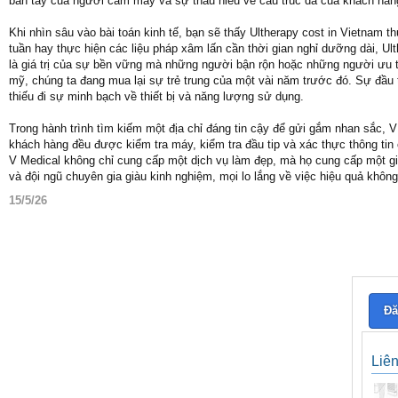
bàn tay của người cầm máy và sự thấu hiểu về cấu trúc da của khách hàn
Khi nhìn sâu vào bài toán kinh tế, bạn sẽ thấy Ultherapy cost in Vietnam th
tuần hay thực hiện các liệu pháp xâm lấn cần thời gian nghỉ dưỡng dài, Ul
là giá trị của sự bền vững mà những người bận rộn hoặc những người ưu ti
mỹ, chúng ta đang mua lại sự trẻ trung của một vài năm trước đó. Sự đầu 
thiếu đi sự minh bạch về thiết bị và năng lượng sử dụng.
Trong hành trình tìm kiếm một địa chỉ đáng tin cậy để gửi gắm nhan sắc, 
khách hàng đều được kiểm tra máy, kiểm tra đầu tip và xác thực thông tin 
V Medical không chỉ cung cấp một dịch vụ làm đẹp, mà họ cung cấp một giải
và đội ngũ chuyên gia giàu kinh nghiệm, mọi lo lắng về việc hiệu quả k
15/5/26
Đă
Liê