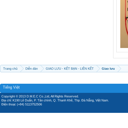
Trang chủ
Diễn đàn
GIAO LƯU - KẾT BẠN - LIÊN KẾT
Giao lưu
Tiếng Việt
Copyright © 2013 D.M.E.C Co.,Ltd, All Rights Reserved.
Địa chỉ: K190 Lê Duẩn, P. Tân chính, Q. Thanh Khê, Thp. Đà Nẵng, Việt Nam.
Điện thoại: (+84) 5113752506