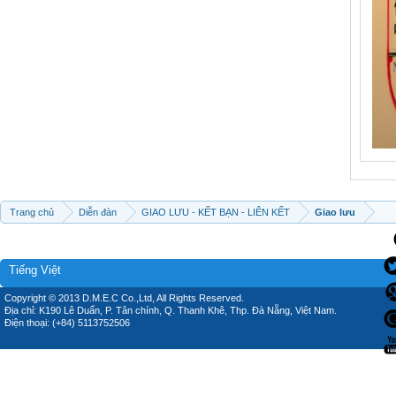
Trang chủ
Diễn đàn
GIAO LƯU - KẾT BẠN - LIÊN KẾT
Giao lưu
Tiếng Việt
Copyright © 2013 D.M.E.C Co.,Ltd, All Rights Reserved.
Địa chỉ: K190 Lê Duẩn, P. Tân chính, Q. Thanh Khê, Thp. Đà Nẵng, Việt Nam.
Điện thoại: (+84) 5113752506