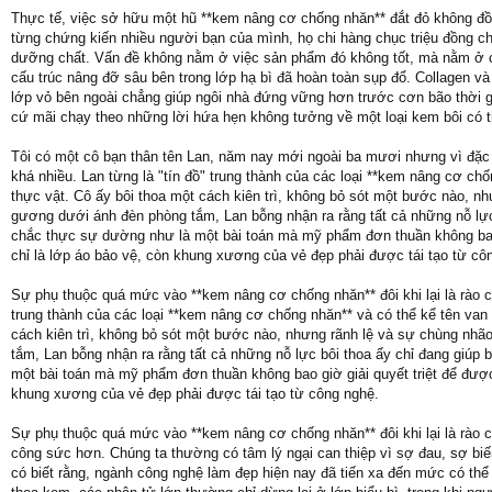
Thực tế, việc sở hữu một hũ **kem nâng cơ chống nhăn** đắt đỏ không đồ
từng chứng kiến nhiều người bạn của mình, họ chi hàng chục triệu đồng cho
dưỡng chất. Vấn đề không nằm ở việc sản phẩm đó không tốt, mà nằm ở 
cấu trúc nâng đỡ sâu bên trong lớp hạ bì đã hoàn toàn sụp đổ. Collagen và 
lớp vỏ bên ngoài chẳng giúp ngôi nhà đứng vững hơn trước cơn bão thời gi
cứ mãi chạy theo những lời hứa hẹn không tưởng về một loại kem bôi có 
Tôi có một cô bạn thân tên Lan, năm nay mới ngoài ba mươi nhưng vì đặc 
khá nhiều. Lan từng là "tín đồ" trung thành của các loại **kem nâng cơ ch
thực vật. Cô ấy bôi thoa một cách kiên trì, không bỏ sót một bước nào, n
gương dưới ánh đèn phòng tắm, Lan bỗng nhận ra rằng tất cả những nỗ lực
chắc thực sự dường như là một bài toán mà mỹ phẩm đơn thuần không bao 
chỉ là lớp áo bảo vệ, còn khung xương của vẻ đẹp phải được tái tạo từ cô
Sự phụ thuộc quá mức vào **kem nâng cơ chống nhăn** đôi khi lại là rào
trung thành của các loại **kem nâng cơ chống nhăn** và có thể kể tên van 
cách kiên trì, không bỏ sót một bước nào, nhưng rãnh lệ và sự chùng nh
tắm, Lan bỗng nhận ra rằng tất cả những nỗ lực bôi thoa ấy chỉ đang giú
một bài toán mà mỹ phẩm đơn thuần không bao giờ giải quyết triệt để đượ
khung xương của vẻ đẹp phải được tái tạo từ công nghệ.
Sự phụ thuộc quá mức vào **kem nâng cơ chống nhăn** đôi khi lại là rào c
công sức hơn. Chúng ta thường có tâm lý ngại can thiệp vì sợ đau, sợ biế
có biết rằng, ngành công nghệ làm đẹp hiện nay đã tiến xa đến mức có thể