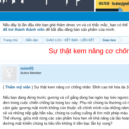
Ch
Nếu đây là lần đầu tiên bạn ghé thăm dmec.vn và có thắc mắc, bạn có th
để trở thành thành viên
để bắt đầu đăng bán sản phẩm của mình.
Trang chủ
Diễn đàn
GIAO LƯU - KẾT BẠN - LIÊN KẾT
Giao lưu
Sự thật kem nâng cơ chống
mimi01
Active Member
(
Thẩm mỹ viện
) Sự thật kem nâng cơ chống nhăn: Đỉnh cao trẻ hóa da 10
Nếu bạn đang đứng trước gương và cố gắng dùng hai ngón tay kéo ngược vùn
đơn trong cuộc chiến chống lại trọng lực này. Phụ nữ chúng ta thường có m
cảm giác gương mặt mình không còn thuộc về chính mình của những năm t
xệ và những nếp gấp hằn sâu, chúng ta cuống cuồng đi tìm một phép màu m
Thế nhưng, giữa một rừng các sản phẩm hứa hẹn về khả năng cải lão hoàn 
đường mật khiến chúng ta tiêu tốn không ít tiền bạc lẫn kỳ vọng?