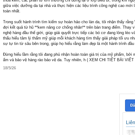
thoa kem, các phân tử lớn thường chỉ dừng lại ở lớp biểu bì, trong khi ng
giữa việc dưỡng da tại nhà và thực hiện các liệu trình công nghệ cao mớ
toàn nhất.
Trong suốt hành trình tìm kiếm sự hoàn hảo cho làn da, tôi nhận thấy rằng
đợi kết quả từ hũ **kem nâng cơ chống nhăn** trên bàn trang điểm. Thay v
nghệ hàng đầu thế giới, giúp giải quyết trực tiếp các bó cơ đang lỏng lẻo 
thấu hiểu tâm lý thẩm mỹ giúp mỗi khách hàng tìm thấy giải pháp tối ưu nhấ
sự tự tin từ sâu bên trong, giúp họ hiểu rằng làm đẹp là một hành trình đ
Đừng hiểu lầm rằng tôi đang phủ nhận hoàn toàn giá trị của mỹ phẩm, bởi mộ
ẩm và bảo vệ hàng rào bảo vệ da. Tuy nhiên, h ( XEM CHI TIẾT BÀI VIẾ
18/5/26
Đă
Liê