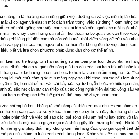
 tục.
ủa chúng ta là thường đánh đồng giữa việc dưỡng da và việc điều trị lão hóa
 mất đi collagen và elastin một cách trầm trọng, việc sử dụng **kem nâng cơ
ò hỗ trợ bề mặt, giống như việc bạn sơn lại lớp vỏ bên ngoài cho một ngôi nh
 mải mê chạy theo những sản phẩm bôi thoa mà bỏ qua việc can thiệp vào 
không chỉ lãng phí tiền bạc mà còn đánh mất thời điểm vàng để cứu vãn nha
hảnh và quý phái của một người phụ nữ hiện đại không đến từ việc dùng kem 
ự hiểu biết và lựa chọn phương pháp đúng đắn cho cơ thể mình.
tìm kiếm sự trẻ trung, tôi nhận ra rằng sự an toàn phải luôn được đặt lên hàn
 quả. Nhiều chị em vì quá nôn nóng mà tìm đến các loại kem trôi nổi hoặc kh
nh trạng da bị kích ứng, bào mòn hoặc tệ hơn là viêm nhiễm nặng nề. Dù **
ể mang lại một chút cảm giác mịn màng ngay sau khi thoa, nhưng nếu lạm dụn
uyên môn, bạn rất dễ rơi vào cái bẫy của sự tự huyễn hoặc về hiệu quả nân
anh tú, sắc nét cần sự can thiệp của các công nghệ hiện đại tác động sâu v
 loại kem dưỡng nào trên thế giới có thể thay thế được hoàn toàn.
iền vào những hũ kem không rõ khả năng cải thiện cơ mặt như **kem nâng cơ 
huyển hướng sang các cơ sở y khoa thẩm mỹ có uy tín và đầy đủ chứng chỉ c
 nghe phân tích về việc tại sao các loại sóng siêu âm hội tụ hay sóng vô tần 
g đỡ dưới da một cách ngoạn mục mà không gây tổn thương bề mặt. Đó là lúc
 tụ những giải pháp thẩm mỹ không xâm lấn hàng đầu, giúp giải quyết triệt để
 mà phụ nữ chúng ta luôn canh cánh trong lòng. Khác với việc tự mày mò tại