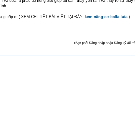
 và đưa ra phác đồ riêng biệt giúp tôi cảm thấy yên tâm và thấy rõ sự thay 
ình.
cung cấp m ( XEM CHI TIẾT BÀI VIẾT TẠI ĐÂY:
kem nâng cơ balla luta
)
(Bạn phải Đăng nhập hoặc Đăng ký để trả l