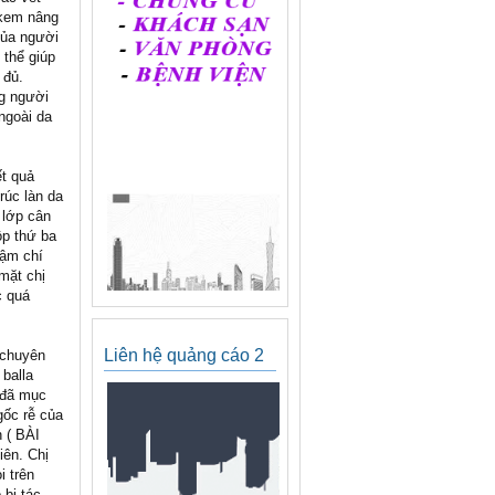
*kem nâng
của người
 thể giúp
 đủ.
ng người
ngoài da
ết quả
rúc làn da
 lớp cân
ộp thứ ba
hậm chí
mặt chị
c quá
Liên hệ quảng cáo 2
 chuyên
 balla
à đã mục
gốc rễ của
 ( BÀI
iên. Chị
i trên
bị tác