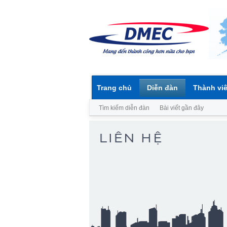
Trang chủ
Diễn đàn
Thành vi
Tìm kiếm diễn đàn
Bài viết gần đây