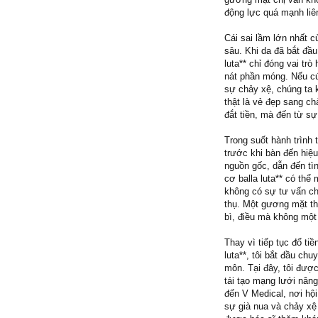
động lực quá mạnh liên
Cái sai lầm lớn nhất c
sâu. Khi da đã bắt đầu
luta** chỉ đóng vai tr
nát phần móng. Nếu cứ
sự chảy xệ, chúng ta 
thật là vẻ đẹp sang c
đắt tiền, mà đến từ s
Trong suốt hành trình 
trước khi bàn đến hiệu
nguồn gốc, dẫn đến tì
cơ balla luta** có th
không có sự tư vấn ch
thụ. Một gương mặt th
bì, điều mà không một
Thay vì tiếp tục đổ t
luta**, tôi bắt đầu c
môn. Tại đây, tôi được
tái tạo mạng lưới nân
đến V Medical, nơi hội
sự già nua và chảy xệ