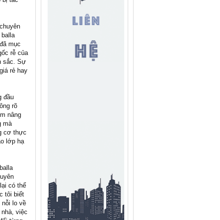
 chuyên
 balla
à đã mục
gốc rễ của
n sắc. Sự
giá rẻ hay
g đầu
ông rõ
kem nâng
g mà
g cơ thực
ào lớp hạ
balla
huyên
lại có thể
 tôi biết
 nỗi lo về
 nhà, việc