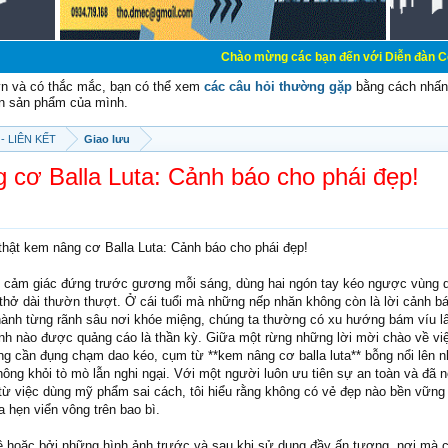
Chào mừng các bạn đến với Diễn đàn Cơ Điện - Diễn đ
vn và có thắc mắc, bạn có thể xem
các câu hỏi thường gặp
bằng cách nhấn 
n sản phẩm của mình.
- LIÊN KẾT
Giao lưu
 cơ Balla Luta: Cảnh báo cho phái đẹp!
thật kem nâng cơ Balla Luta: Cảnh báo cho phái đẹp!
ái cảm giác đứng trước gương mỗi sáng, dùng hai ngón tay kéo ngược vùng
 thở dài thườn thượt. Ở cái tuổi mà những nếp nhăn không còn là lời cảnh bá
ành từng rãnh sâu nơi khóe miệng, chúng ta thường có xu hướng bám víu lấ
nh nào được quảng cáo là thần kỳ. Giữa một rừng những lời mời chào về việ
ng cần đụng chạm dao kéo, cụm từ **kem nâng cơ balla luta** bỗng nổi lên 
hông khỏi tò mò lẫn nghi ngại. Với một người luôn ưu tiên sự an toàn và đã n
 từ việc dùng mỹ phẩm sai cách, tôi hiểu rằng không có vẻ đẹp nào bền vững
 hẹn viển vông trên bao bì.
 hoặc bởi những hình ảnh trước và sau khi sử dụng đầy ấn tượng, nơi mà c