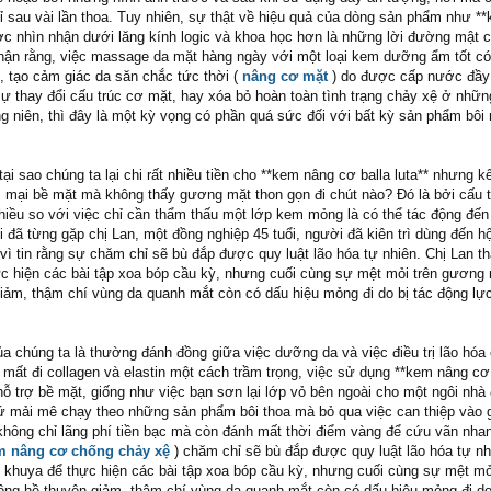
ỉ sau vài lần thoa. Tuy nhiên, sự thật về hiệu quả của dòng sản phẩm như *
ược nhìn nhận dưới lăng kính logic và khoa học hơn là những lời đường mật 
hận rằng, việc massage da mặt hàng ngày với một loại kem dưỡng ẩm tốt có
, tạo cảm giác da săn chắc tức thời (
nâng cơ mặt
) do được cấp nước đầy
ự thay đổi cấu trúc cơ mặt, hay xóa bỏ hoàn toàn tình trạng chảy xệ ở nhữ
g niên, thì đây là một kỳ vọng có phần quá sức đối với bất kỳ sản phẩm bôi 
tại sao chúng ta lại chi rất nhiều tiền cho **kem nâng cơ balla luta** nhưng k
m mại bề mặt mà không thấy gương mặt thon gọn đi chút nào? Đó là bởi cấu t
hiều so với việc chỉ cần thẩm thấu một lớp kem mỏng là có thể tác động đến
 đã từng gặp chị Lan, một đồng nghiệp 45 tuổi, người đã kiên trì dùng đến h
vì tin rằng sự chăm chỉ sẽ bù đắp được quy luật lão hóa tự nhiên. Chị Lan t
c hiện các bài tập xoa bóp cầu kỳ, nhưng cuối cùng sự mệt mỏi trên gương 
iảm, thậm chí vùng da quanh mắt còn có dấu hiệu mỏng đi do bị tác động lự
ủa chúng ta là thường đánh đồng giữa việc dưỡng da và việc điều trị lão hóa
 mất đi collagen và elastin một cách trầm trọng, việc sử dụng **kem nâng cơ
ò hỗ trợ bề mặt, giống như việc bạn sơn lại lớp vỏ bên ngoài cho một ngôi nh
 mải mê chạy theo những sản phẩm bôi thoa mà bỏ qua việc can thiệp vào 
không chỉ lãng phí tiền bạc mà còn đánh mất thời điểm vàng để cứu vãn nhan
m nâng cơ chống chảy xệ
) chăm chỉ sẽ bù đắp được quy luật lão hóa tự nh
 khuya để thực hiện các bài tập xoa bóp cầu kỳ, nhưng cuối cùng sự mệt mỏ
ng hề thuyên giảm, thậm chí vùng da quanh mắt còn có dấu hiệu mỏng đi do 