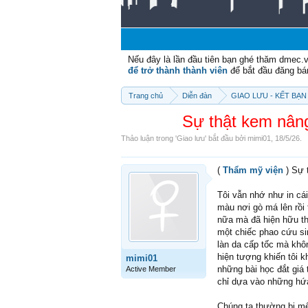
Nếu đây là lần đầu tiên bạn ghé thăm dmec.
để trở thành thành viên
để bắt đầu đăng bá
Trang chủ
Diễn đàn
GIAO LƯU - KẾT BẠN 
Sự thật kem nâng
Thảo luận trong '
Giao lưu
' bắt đầu bởi
mimi01
,
18/5/26
.
(
Thẩm mỹ viện
) Sự 
Tôi vẫn nhớ như in c
màu nơi gò má lên rồi
nữa mà đã hiện hữu th
một chiếc phao cứu si
làn da cấp tốc mà khô
hiện tượng khiến tôi k
mimi01
những bài học đắt giá
Active Member
chỉ dựa vào những hứa
Chúng ta thường bị mê