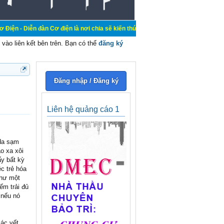
àn Cơ điện là nơi chia sẽ kiến thức kinh nghiệm trong lãnh vực cơ điện, mua b
vào liên kết bên trên. Bạn có thể
đăng ký
Đăng nhập / Đăng ký
Liên hệ quảng cáo 1
 da sạm
o xa xôi
y bất kỳ
c trẻ hóa
như một
ếm trải đủ
 nếu nó
ác vết