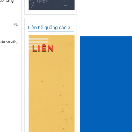
đổi từng
#1
Liên hệ quảng cáo 3
ời bài viết.)