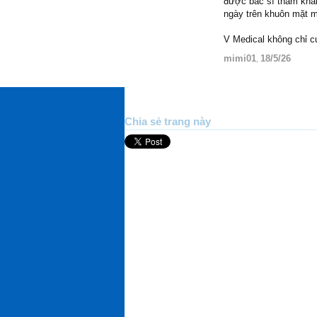
được bác sĩ thăm khám
ngày trên khuôn mặt m
V Medical không chỉ 
mimi01
18/5/26
,
Chia sẻ trang này