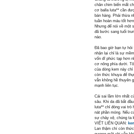
chân chim biến mất ch
cơ balla luta** cần đ
bán hàng. Phải thừa n
tuần hoàn máu tốt hơn
Nhưng để nói về một s
đã bước sang tuổi trun
nào.
Đã bao giờ bạn tự hỏi 
nhận lại chỉ là sự mề
vốn dĩ phức tạp hơn n
cơ nông phía dưới. Tôi
của dòng kem này chỉ 
còn thức khuya để thự
vẫn không hề thuyên g
mạnh liên tục.
Cái sai lầm lớn nhất c
sâu. Khi da đã bắt đầu
luta** chỉ đóng vai tr
nát phần móng. Nếu cứ
sự chảy xệ, chúng ta 
VIẾT LIÊN QUAN:
ke
Lan thậm chí còn thức
gương mặt chị vẫn khô