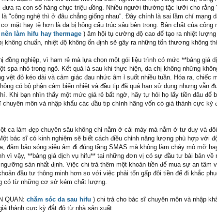
i đưa ra con số hàng chục triệu đồng. Nhiều người thường tặc lưỡi cho rằng "
 là "công nghệ thì ở đâu chẳng giống nhau". Đây chính là sai lầm chí mạng 
 cơ mặt hay tệ hơn là da bị hỏng cấu trúc sâu bên trong. Bản chất của công
(
nên làm hifu hay thermage
) âm hội tụ cường độ cao để tạo ra nhiệt lượng 
 bị không chuẩn, nhiệt độ không ổn định sẽ gây ra những tổn thương không th
ị đồng nghiệp, vì ham rẻ mà lựa chọn một gói liệu trình có mức **bảng giá d
 một spa nhỏ trong ngõ. Kết quả là sau khi thực hiện, da chị không những khôn
g vệt đỏ kéo dài và cảm giác đau nhức âm ỉ suốt nhiều tuần. Hóa ra, chiếc
, không có bộ phận cảm biến nhiệt và đầu tip đã quá hạn sử dụng nhưng vẫn đ
phí. Khi bạn nhìn thấy một mức giá rẻ bất ngờ, hãy tự hỏi họ lấy tiền đâu để 
sĩ chuyên môn và nhập khẩu các đầu tip chính hãng vốn có giá thành cực kỳ 
một ca làm đẹp chuyên sâu không chỉ nằm ở cái máy mà nằm ở tư duy và đôi
Một bác sĩ có kinh nghiệm sẽ biết cách điều chỉnh năng lượng phù hợp với đ
a, đảm bảo sóng siêu âm đi đúng tầng SMAS mà không làm cháy mô mỡ hay
h vì vậy, **bảng giá dịch vụ hifu** tại những đơn vị có sự đầu tư bài bản về
t ngưỡng sàn nhất định. Việc chi trả thêm một khoản tiền để mua sự an tâm 
khoản đầu tư thông minh hơn so với việc phải tốn gấp đôi tiền để đi khắc ph
g có từ những cơ sở kém chất lượng.
IÊN QUAN:
chăm sóc da sau hifu
) chi trả cho bác sĩ chuyên môn và nhập kh
giá thành cực kỳ đắt đỏ từ nhà sản xuất.