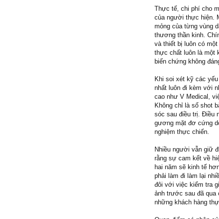
Thực tế, chi phí cho 
của người thực hiện. 
mỏng của từng vùng d
thương thần kinh. Chín
và thiết bị luôn có mộ
thực chất luôn là một 
biến chứng không đán
Khi soi xét kỹ các yế
nhất luôn đi kèm với 
cao như V Medical, việ
Không chỉ là số shot 
sóc sau điều trị. Điều
gương mặt đơ cứng do 
nghiệm thực chiến.
Nhiều người vẫn giữ đ
rằng sự cam kết về hiệ
hai năm sẽ kinh tế hơn
phải làm đi làm lại nh
đôi với việc kiểm tra
ảnh trước sau đã qua 
những khách hàng thực