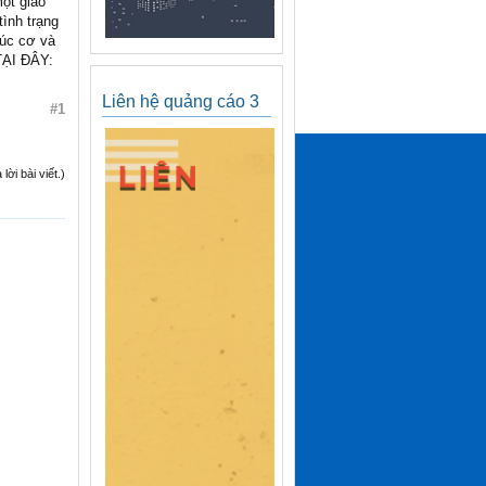
một giao
ình trạng
rúc cơ và
TẠI ĐÂY:
Liên hệ quảng cáo 3
#1
ời bài viết.)