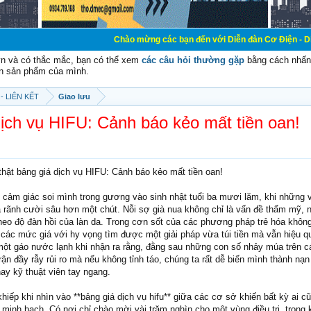
Chào mừng các bạn đến với Diễn đàn Cơ Điện - Diễn đàn Cơ điện
vn và có thắc mắc, bạn có thể xem
các câu hỏi thường gặp
bằng cách nhấn 
n sản phẩm của mình.
- LIÊN KẾT
Giao lưu
dịch vụ HIFU: Cảnh báo kẻo mất tiền oan!
thật bảng giá dịch vụ HIFU: Cảnh báo kẻo mất tiền oan!
i cảm giác soi mình trong gương vào sinh nhật tuổi ba mươi lăm, khi những 
à rãnh cười sâu hơn một chút. Nỗi sợ già nua không chỉ là vấn đề thẩm mỹ, n
theo độ đàn hồi của làn da. Trong cơn sốt của các phương pháp trẻ hóa khôn
ểu các mức giá với hy vọng tìm được một giải pháp vừa túi tiền mà vẫn hiệu 
 một gáo nước lạnh khi nhận ra rằng, đằng sau những con số nhảy múa trên c
ận đầy rẫy rủi ro mà nếu không tỉnh táo, chúng ta rất dễ biến mình thành nạ
ay kỹ thuật viên tay ngang.
iếp khi nhìn vào **bảng giá dịch vụ hifu** giữa các cơ sở khiến bất kỳ ai c
h minh bạch. Có nơi chỉ chào mời vài trăm nghìn cho một vùng điều trị, trong