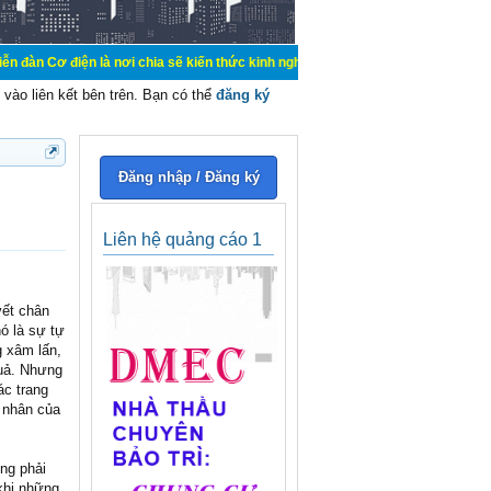
 là nơi chia sẽ kiến thức kinh nghiệm trong lãnh vực cơ điện, mua bán, ký gửi
vào liên kết bên trên. Bạn có thể
đăng ký
Đăng nhập / Đăng ký
Liên hệ quảng cáo 1
vết chân
ó là sự tự
g xâm lấn,
quả. Nhưng
ác trang
n nhân của
ũng phải
 khi những