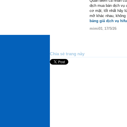
Quan điểm cá nhân của 
dịch mua bán dịch vụ 
cơ mặt, tốt nhất hãy l
mỡ khác nhau, không 
bảng giá dịch vụ hifu
mimi01
17/5/26
,
Chia sẻ trang này