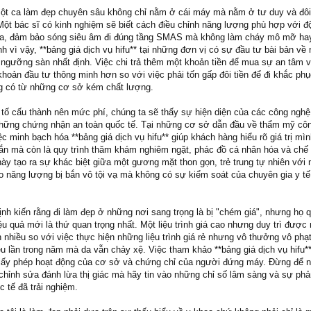
một ca làm đẹp chuyên sâu không chỉ nằm ở cái máy mà nằm ở tư duy và đôi
Một bác sĩ có kinh nghiệm sẽ biết cách điều chỉnh năng lượng phù hợp với đ
a, đảm bảo sóng siêu âm đi đúng tầng SMAS mà không làm cháy mô mỡ hay
h vì vậy, **bảng giá dịch vụ hifu** tại những đơn vị có sự đầu tư bài bản về
t ngưỡng sàn nhất định. Việc chi trả thêm một khoản tiền để mua sự an tâm 
khoản đầu tư thông minh hơn so với việc phải tốn gấp đôi tiền để đi khắc ph
g có từ những cơ sở kém chất lượng.
u tố cấu thành nên mức phí, chúng ta sẽ thấy sự hiện diện của các công ngh
những chứng nhận an toàn quốc tế. Tại những cơ sở dẫn đầu về thẩm mỹ cô
c minh bạch hóa **bảng giá dịch vụ hifu** giúp khách hàng hiểu rõ giá trị mìn
bắn mà còn là quy trình thăm khám nghiêm ngặt, phác đồ cá nhân hóa và ch
 này tạo ra sự khác biệt giữa một gương mặt thon gọn, trẻ trung tự nhiên với
năng lượng bị bắn vô tội vạ mà không có sự kiểm soát của chuyên gia y tế 
ịnh kiến rằng đi làm đẹp ở những nơi sang trọng là bị "chém giá", nhưng họ 
u quả mới là thứ quan trọng nhất. Một liệu trình giá cao nhưng duy trì được
 nhiều so với việc thực hiện những liệu trình giá rẻ nhưng vô thưởng vô phạ
iều lần trong năm mà da vẫn chảy xệ. Việc tham khảo **bảng giá dịch vụ hifu**
 giấy phép hoạt động của cơ sở và chứng chỉ của người đứng máy. Đừng để 
chỉnh sửa đánh lừa thị giác mà hãy tin vào những chỉ số lâm sàng và sự phả
 tế đã trải nghiệm.