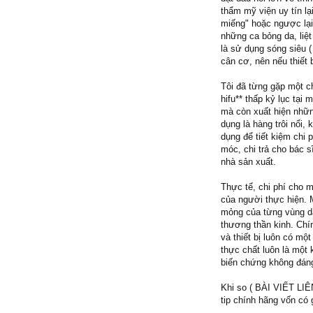
thẩm mỹ viện uy tín lạ
miếng" hoặc ngược lại
những ca bỏng da, liệt
là sử dụng sóng siêu 
cân cơ, nên nếu thiết
Tôi đã từng gặp một ch
hifu** thấp kỷ lục tại
mà còn xuất hiện nhữn
dụng là hàng trôi nổi
dụng để tiết kiệm chi 
móc, chi trả cho bác 
nhà sản xuất.
Thực tế, chi phí cho 
của người thực hiện. 
mỏng của từng vùng d
thương thần kinh. Chín
và thiết bị luôn có mộ
thực chất luôn là một 
biến chứng không đán
Khi so ( BÀI VIẾT L
tip chính hãng vốn có 