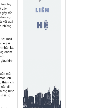
 bàn tay
ộ dày
 gây tổn
 nhân sự
và kết quả
ục những
ệ đời mới
ng nghệ
h nhận lại.
ế độ chăm
 một
giàu kinh
quên mất
 một đến
t, thậm chí
 cần đi
những hình
n hồi từ