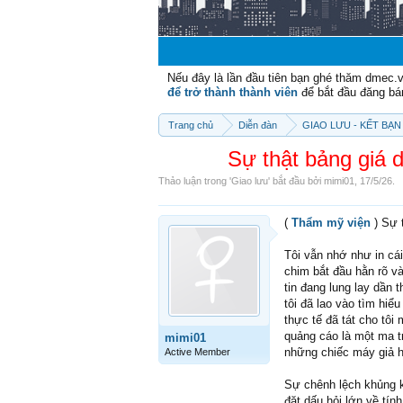
Nếu đây là lần đầu tiên bạn ghé thăm dmec.
để trở thành thành viên
để bắt đầu đăng bá
Trang chủ
Diễn đàn
GIAO LƯU - KẾT BẠN 
Sự thật bảng giá 
Thảo luận trong '
Giao lưu
' bắt đầu bởi
mimi01
,
17/5/26
.
(
Thẩm mỹ viện
) Sự 
Tôi vẫn nhớ như in cá
chim bắt đầu hằn rõ v
tin đang lung lay dần 
tôi đã lao vào tìm hi
thực tế đã tát cho tôi
quảng cáo là một ma tr
mimi01
những chiếc máy giả h
Active Member
Sự chênh lệch khủng kh
đặt dấu hỏi lớn về tín