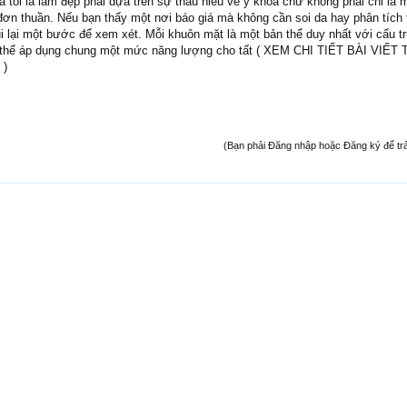
tôi là làm đẹp phải dựa trên sự thấu hiểu về y khoa chứ không phải chỉ là 
đơn thuần. Nếu bạn thấy một nơi báo giá mà không cần soi da hay phân tích t
ùi lại một bước để xem xét. Mỗi khuôn mặt là một bản thể duy nhất với cấu t
thể áp dụng chung một mức năng lượng cho tất ( XEM CHI TIẾT BÀI VIẾT 
)
(Bạn phải Đăng nhập hoặc Đăng ký để trả l