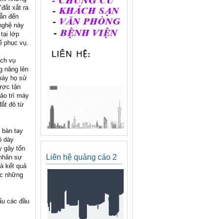
đắt xắt ra
dẫn đến
 nghệ này
tại lớp
ể phục vụ.
ịch vụ
g nâng lên
 máy họ sử
ược tận
bảo trì máy
đắt đỏ từ
 bàn tay
ộ dày
 gây tổn
Liên hệ quảng cáo 2
 nhân sự
và kết quả
ục những
ẩu các đầu