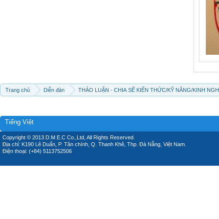
Trang chủ
Diễn đàn
THẢO LUẬN - CHIA SẼ KIẾN THỨC/KỸ NĂNG/KINH NG
Tiếng Việt
Copyright © 2013 D.M.E.C Co.,Ltd, All Rights Reserved.
Địa chỉ: K190 Lê Duẩn, P. Tân chính, Q. Thanh Khê, Thp. Đà Nẵng, Việt Nam.
Điện thoại: (+84) 5113752506