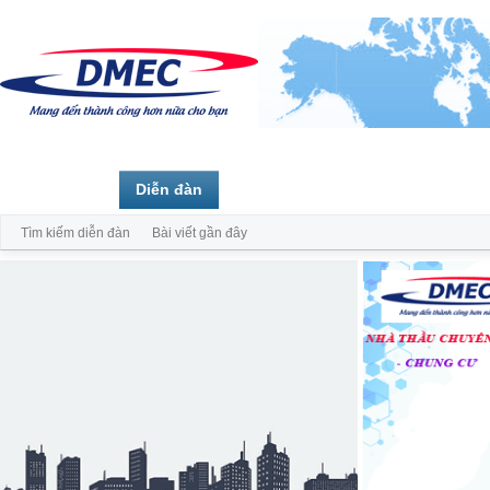
Trang chủ
Diễn đàn
Thành viên
Tìm kiếm diễn đàn
Bài viết gần đây