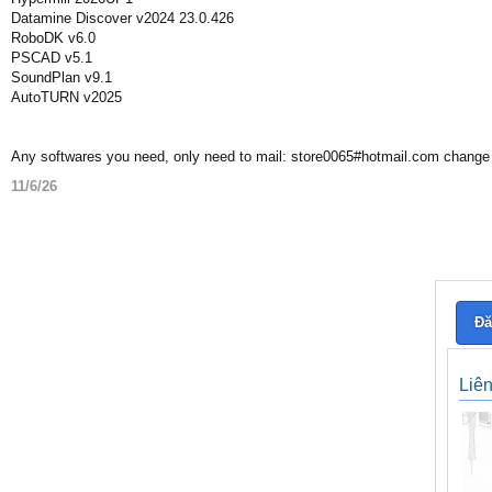
Datamine Discover v2024 23.0.426
RoboDK v6.0
PSCAD v5.1
SoundPlan v9.1
AutoTURN v2025
Any softwares you need, only need to mail: store0065#hotmail.com change
11/6/26
Đă
Liê