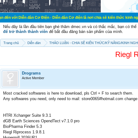
n đàn Cơ Điện - Diễn đàn Cơ điện là nơi chia sẽ kiến thức kinh nghiệm trong l
Nếu đây là lần đầu tiên bạn ghé thăm dmec.vn và có thắc mắc, bạn có th
để trở thành thành viên
để bắt đầu đăng bán sản phẩm của mình.
Trang chủ
Diễn đàn
THẢO LUẬN - CHIA SẼ KIẾN THỨC/KỸ NĂNG/KINH NG
Riegl 
Drograms
Active Member
Most cracked softwares is here to download, pls Ctrl + F to search them.
Any softwares you need, only need to mail: store0065#hotmail.com change
HTRI Xchanger Suite 9.3.1
dGB Earth Sciences OpendTect v7.1.0 pro
BioPharma Finder 5.3
Riegl Riprocess 1.9.8.1
Hypermill 2026UP1