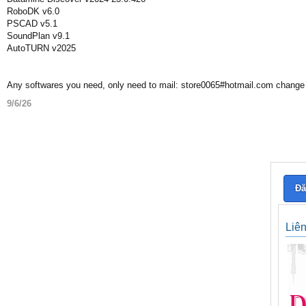
RoboDK v6.0
PSCAD v5.1
SoundPlan v9.1
AutoTURN v2025
Any softwares you need, only need to mail: store0065#hotmail.com change
9/6/26
Đă
Liê