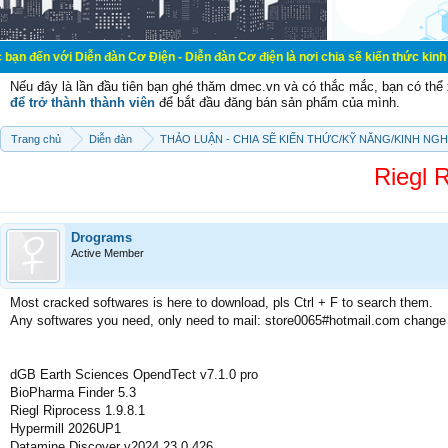
Diễn đàn Cơ Điện - Diễn đàn Cơ điện là nơi chia sẽ kiến thức kinh nghiệm trong
Nếu đây là lần đầu tiên bạn ghé thăm dmec.vn và có thắc mắc, bạn có th
để trở thành thành viên
để bắt đầu đăng bán sản phẩm của mình.
Trang chủ
Diễn đàn
THẢO LUẬN - CHIA SẼ KIẾN THỨC/KỸ NĂNG/KINH NG
Riegl 
Drograms
Active Member
Most cracked softwares is here to download, pls Ctrl + F to search them.
Any softwares you need, only need to mail: store0065#hotmail.com change
dGB Earth Sciences OpendTect v7.1.0 pro
BioPharma Finder 5.3
Riegl Riprocess 1.9.8.1
Hypermill 2026UP1
Datamine Discover v2024 23.0.426