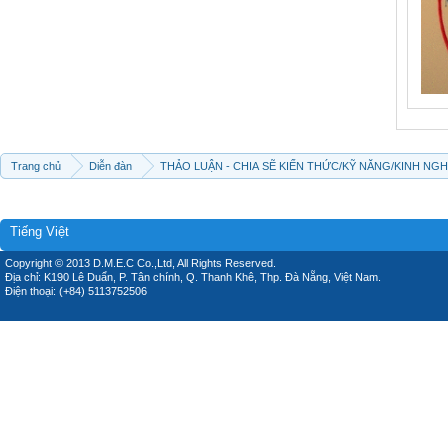
Trang chủ
Diễn đàn
THẢO LUẬN - CHIA SẼ KIẾN THỨC/KỸ NĂNG/KINH NG
Tiếng Việt
Copyright © 2013 D.M.E.C Co.,Ltd, All Rights Reserved.
Địa chỉ: K190 Lê Duẩn, P. Tân chính, Q. Thanh Khê, Thp. Đà Nẵng, Việt Nam.
Điện thoại: (+84) 5113752506