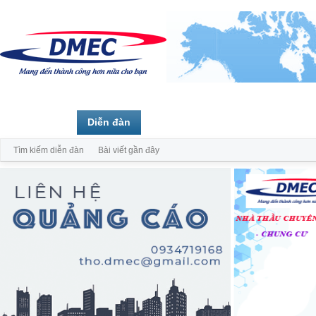
Trang chủ
Diễn đàn
Thành viên
Tìm kiếm diễn đàn
Bài viết gần đây