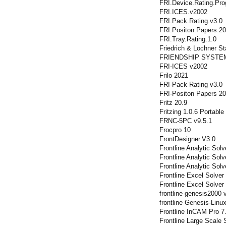
FRI.Device.Rating.Pro
FRI.ICES.v2002
FRI.Pack.Rating.v3.0
FRI.Positon.Papers.2
FRI.Tray.Rating.1.0
Friedrich & Lochner St
FRIENDSHIP SYSTEM
FRI-ICES v2002
Frilo 2021
FRI-Pack Rating v3.0
FRI-Positon Papers 2
Fritz 20.9
Fritzing 1.0.6 Portable
FRNC-5PC v9.5.1
Frocpro 10
FrontDesigner.V3.0
Frontline Analytic So
Frontline Analytic Sol
Frontline Analytic Sol
Frontline Excel Solver
Frontline Excel Solve
frontline genesis2000 
frontline Genesis-Linu
Frontline InCAM Pro 7
Frontline Large Scale