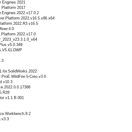
er Engines 2021
 Platform 2017
er.Engines.2022.v17.0.2
ver.Platform.2022.v16.5.x86.x64
Platform.2022.R3.v16.5
iner.4.0
.Platform.2022.v17.0
er_2023_v23.3.1.0_x64
lus.v5.0.349
.V5.61-DWP
.3
.for.SolidWorks.2022
.ProE.WildFire.5-Creo.v3.0
d.v10.3
ce.2022.0.0.17388
V5.R28
or v1.1 B.001
ce.Workbench.8.2
.v3.3