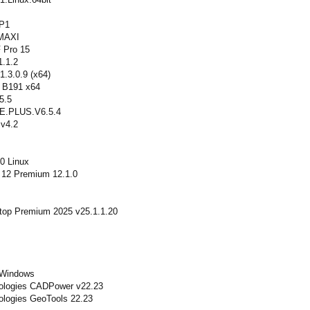
SP1
 MAXI
Pro 15
.1.2
.3.0.9 (x64)
d B191 x64
5.5
.PLUS.V6.5.4
v4.2
0 Linux
 12 Premium 12.1.0
ktop Premium 2025 v25.1.1.20
 Windows
ologies CADPower v22.23
ologies GeoTools 22.23