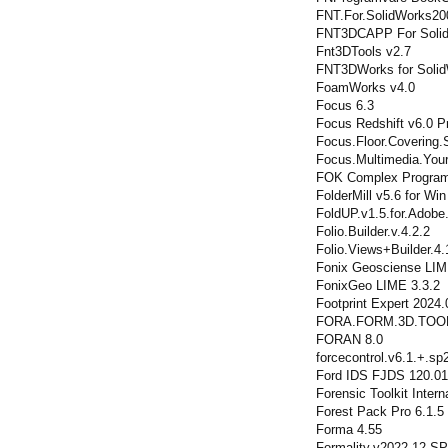
FNT.For.SolidWorks200
FNT3DCAPP For Solid
Fnt3DTools v2.7
FNT3DWorks for Solid
FoamWorks v4.0
Focus 6.3
Focus Redshift v6.0 
Focus.Floor.Covering.
Focus.Multimedia.You
FOK Complex Progra
FolderMill v5.6 for Win
FoldUP.v1.5.for.Adobe.I
Folio.Builder.v.4.2.2
Folio.Views+Builder.4.
Fonix Geosciense LIM
FonixGeo LIME 3.3.2
Footprint Expert 2024.
FORA.FORM.3D.TOOL
FORAN 8.0
forcecontrol.v6.1.+.sp
Ford IDS FJDS 120.01
Forensic Toolkit Intern
Forest Pack Pro 6.1.5
Forma 4.55
Formality.v2022.12.SP