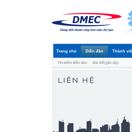
Trang chủ
Diễn đàn
Thành vi
Tìm kiếm diễn đàn
Bài viết gần đây