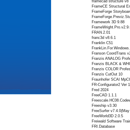
framecad structure v8
FrameCE Structural En
FrameForge Storyboard
FrameForge.Previz.Stu
Framework 3D 9.88
FrameWright.Pro.v2.9.
FRAN.2.01
franc3d v8.6.1
Franklin C51
FrankLin.For.Windows.
Franson CoordTrans v
Franzis ANALOG Profe
Franzis BLACK & WHIT
Franzis COLOR Profes
Franzis CutOut 10
Fraunhofer SCAI MpCC
FR-Configurator2 Ver 
Fred 2024
FreeCAD 1.1.1
Freescale.HC08.Codew
Freeship v3.30
FreeSurfer v7.4.0(May
FreeWorld3D 2.0.5
Freiwald Software Trai
FRI.Database