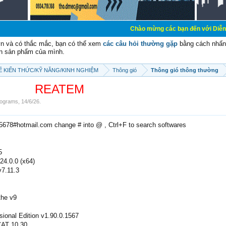
Chào mừng các bạn đến với Diễn đàn Cơ Điện - 
vn và có thắc mắc, bạn có thể xem
các câu hỏi thường gặp
bằng cách nhấn 
n sản phẩm của mình.
SẼ KIẾN THỨC/KỸ NĂNG/KINH NGHIỆM
Thông gió
Thông gió thông thường
REATEM
ograms
,
14/6/26
.
e5678#hotmail.com change # into @ , Ctrl+F to search softwares
5
4.0.0 (x64)
7.11.3
he v9
ional Edition v1.90.0.1567
AT 10.30