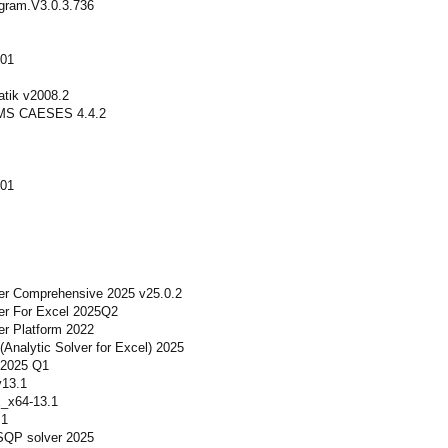
gram.V3.0.3.736
001
atik v2008.2
S CAESES 4.4.2
001
lver Comprehensive 2025 v25.0.2
ver For Excel 2025Q2
ver Platform 2022
 (Analytic Solver for Excel) 2025
r 2025 Q1
v13.1
x_x64-13.1
.1
 SQP solver 2025