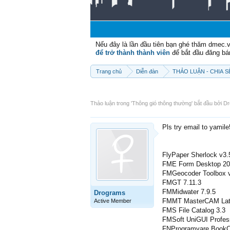
Nếu đây là lần đầu tiên bạn ghé thăm dmec.
để trở thành thành viên
để bắt đầu đăng bá
Trang chủ
Diễn đàn
THẢO LUẬN - CHIA 
Thảo luận trong '
Thông gió thông thường
' bắt đầu bởi
Dr
Pls try email to yamil
FlyPaper Sherlock v3.
FME Form Desktop 202
FMGeocoder Toolbox v
FMGT 7.11.3
FMMidwater 7.9.5
Drograms
FMMT MasterCAM Lat
Active Member
FMS File Catalog 3.3
FMSoft UniGUI Profess
FNProgramvare BookC