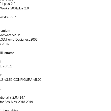
1.plus.2.0
Works 2001plus 2.0
Works v2.7
Premium
Software.v2.0c
r.3D.Home.Designer.v2006
m 2016
llustrator
1
E v3.3.1
01
S.v3.52.CONFIGURA.v5.00
2
ational 7.2.0.4147
 for 3ds Max 2018-2019
1.Linux.64bit