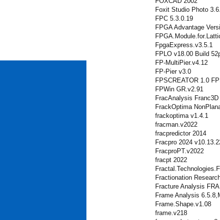
FOXCAD 2002
Foxit Studio Photo 3.6
FPC 5.3.0.19
FPGA Advantage Versi
FPGA.Module.for.Latti
FpgaExpress.v3.5.1
FPLO v18.00 Build 52
FP-MultiPier.v4.12
FP-Pier v3.0
FPSCREATOR 1.0 F
FPWin GR.v2.91
FracAnalysis Franc3D
FrackOptima NonPlan
frackoptima v1.4.1
fracman.v2022
fracpredictor 2014
Fracpro 2024 v10.13.2
FracproPT.v2022
fracpt 2022
Fractal.Technologies.
Fractionation Researc
Fracture Analysis FR
Frame Analysis 6.5.8,
Frame.Shape.v1.08
frame.v218