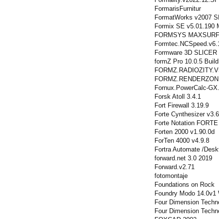
FormarisFurnitur
FormatWorks v2007 
Formix SE v5.01.190
FORMSYS MAXSURF 
Formtec.NCSpeed.v6.1
Formware 3D SLICER 1
formZ Pro 10.0.5 Buil
FORMZ.RADIOZITY.V
FORMZ.RENDERZONE
Fornux.PowerCalc-GX.
Forsk Atoll 3.4.1
Fort Firewall 3.19.9
Forte Cynthesizer v3.6
Forte Notation FORTE
Forten 2000 v1.90.0d
ForTen 4000 v4.9.8
Fortra Automate /Des
forward.net 3.0 2019
Forward.v2.71
fotomontaje
Foundations on Rock
Foundry Modo 14.0v1
Four Dimension Techn
Four Dimension Techn