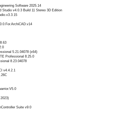
gineering Software 2025.14
 Studio v4.0.3 Build 11 Stereo 3D Edition
dio.v3.3.15
0.0.For.ArchiCAD.v14
8.63
2.0
ssional 5.21.04078 (x64)
E Professional 8.25.0
sional 8.23.04078
I v4.4.2.1
1.26C
arrior.V5.0
 2023)
nController Suite v9.0