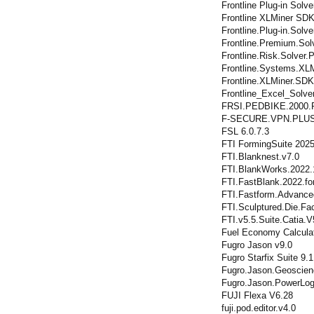
Frontline Plug-in Solv
Frontline XLMiner SDK
Frontline.Plug-in.Solv
Frontline.Premium.Sol
Frontline.Risk.Solver.
Frontline.Systems.XLM
Frontline.XLMiner.SDK
Frontline_Excel_Solv
FRSI.PEDBIKE.2000.P
F-SECURE.VPN.PLUS
FSL 6.0.7.3
FTI FormingSuite 2025
FTI.Blanknest.v7.0
FTI.BlankWorks.2022.1
FTI.FastBlank.2022.for
FTI.Fastform.Advance
FTI.Sculptured.Die.Fa
FTI.v5.5.Suite.Catia.
Fuel Economy Calculat
Fugro Jason v9.0
Fugro Starfix Suite 9.1
Fugro.Jason.Geoscien
Fugro.Jason.PowerLog
FUJI Flexa V6.28
fuji.pod.editor.v4.0