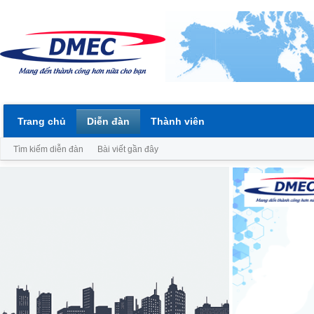
Trang chủ
Diễn đàn
Thành viên
Tìm kiếm diễn đàn
Bài viết gần đây