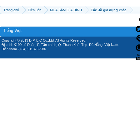
Trang chủ
Diễn đàn
MUA SẮM GIA ĐÌNH
Các đồ gia dụng khác
Tiếng Việt
Copyright © 2013 D.M.E.C Co.,Ltd, All Rights Reserved.
Địa chỉ: K190 Lê Duẩn, P. Tân chính, Q. Thanh Khê, Thp. Đà Nẵng, Việt Nam.
Điện thoại: (+84) 5113752506