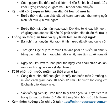
Các nguyên liệu thảo mộc đi kèm: 4 đến 5 nhánh sả tươi, 10 đ
khối lượng khoảng 20 gam và 2 tép tỏi băm nhuyễn.
Kỹ thuật xử lý nguyên liệu ban đầu để loại bỏ mùi tanh:
Bước thứ nhất, bạn phải cắt bỏ hoàn toàn các đầu móng ngón 
biến đổi mùi vị nước ngâm.
Bước thứ hai, tiến hành cạo sạch lớp lông tơ ở các kẽ ngó
và gừng đập dập từ 15 đến 20 phút nhằm diệt khuẩn rồi rửa lạ
Thông số thời gian luộc và quy trình làm se da đột ngột:
Bạn chỉ thả nguyên liệu vào nồi khi nước đã sôi sục cùng với
Thời gian luộc duy trì ở mức lửa vừa phải từ 8 đến 10 phút đối
bằng cách đâm tăm vào phần dày nhất, nếu tăm xuyên qua dễ 
Ngay sau khi vớt ra, bạn phải thả ngay vào chậu nước đá lạnh 
nên cấu trúc giòn sần sật đặc trưng.
Tỷ lệ phối trộn nước ngâm và thời gian ủ lạnh:
Công thức pha chế bao gồm: Khuấy tan hoàn toàn 2 muỗng ca
muỗng canh giấm gạo, 100 đến 120 mi li lít nước lọc cùng với
lá chanh vào khuấy nhẹ.
Sắp xếp nguyên liệu vào bình thủy tinh sạch đã được tiệt tr
trong tủ mát tối thiểu từ 4 đến 6 tiếng đồng hồ trước khi thưở
Xem thêm hướng dẫn chi tiết tại:
https://minhhouseware.com.vn/