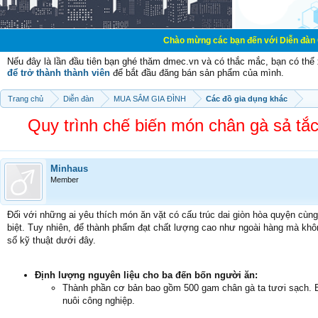
Chào mừng các bạn đến với Diễn đàn Cơ Điện - Diễn
Nếu đây là lần đầu tiên bạn ghé thăm dmec.vn và có thắc mắc, bạn có th
để trở thành thành viên
để bắt đầu đăng bán sản phẩm của mình.
Trang chủ
Diễn đàn
MUA SẮM GIA ĐÌNH
Các đồ gia dụng khác
Quy trình chế biến món chân gà sả tắ
Minhaus
Member
Đối với những ai yêu thích món ăn vặt có cấu trúc dai giòn hòa quyện cù
biệt. Tuy nhiên, để thành phẩm đạt chất lượng cao như ngoài hàng mà khô
số kỹ thuật dưới đây.
Định lượng nguyên liệu cho ba đến bốn người ăn:
Thành phần cơ bản bao gồm 500 gam chân gà ta tươi sạch. Bạ
nuôi công nghiệp.