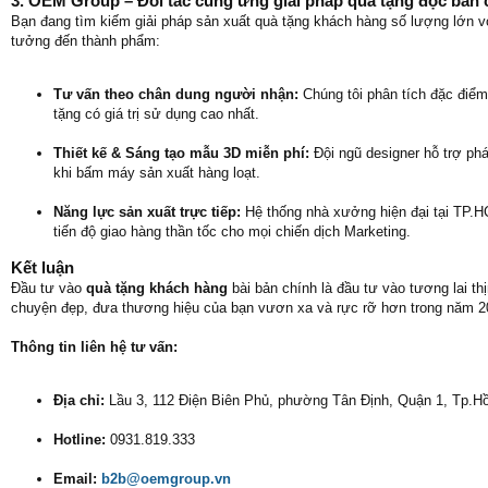
3. OEM Group – Đối tác cung ứng giải pháp quà tặng độc bản
Bạn đang tìm kiếm giải pháp sản xuất quà tặng khách hàng số lượng lớn vớ
tưởng đến thành phẩm:
Tư vấn theo chân dung người nhận:
Chúng tôi phân tích đặc điểm
tặng có giá trị sử dụng cao nhất.
Thiết kế & Sáng tạo mẫu 3D miễn phí:
Đội ngũ designer hỗ trợ ph
khi bấm máy sản xuất hàng loạt.
Năng lực sản xuất trực tiếp:
Hệ thống nhà xưởng hiện đại tại TP.HC
tiến độ giao hàng thần tốc cho mọi chiến dịch Marketing.
Kết luận
Đầu tư vào
quà tặng khách hàng
bài bản chính là đầu tư vào tương lai t
chuyện đẹp, đưa thương hiệu của bạn vươn xa và rực rỡ hơn trong năm 2
Thông tin liên hệ tư vấn:
Địa chỉ:
Lầu 3, 112 Điện Biên Phủ, phường Tân Định, Quận 1, Tp.H
Hotline:
0931.819.333
Email:
b2b@oemgroup.vn