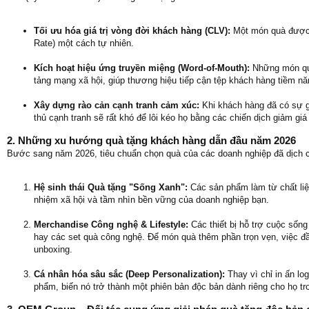
Tối ưu hóa giá trị vòng đời khách hàng (CLV):
Một món quà được tr
Rate) một cách tự nhiên.
Kích hoạt hiệu ứng truyền miệng (Word-of-Mouth):
Những món quà
tảng mạng xã hội, giúp thương hiệu tiếp cận tệp khách hàng tiềm nă
Xây dựng rào cản cạnh tranh cảm xúc:
Khi khách hàng đã có sự g
thủ cạnh tranh sẽ rất khó để lôi kéo họ bằng các chiến dịch giảm giá
2. Những xu hướng quà tặng khách hàng dẫn đầu năm 2026
Bước sang năm 2026, tiêu chuẩn chọn quà của các doanh nghiệp đã dịch
Hệ sinh thái Quà tặng "Sống Xanh":
Các sản phẩm làm từ chất liệu
nhiệm xã hội và tầm nhìn bền vững của doanh nghiệp bạn.
Merchandise Công nghệ & Lifestyle:
Các thiết bị hỗ trợ cuộc sống
hay các set quà công nghệ. Để món quà thêm phần trọn vẹn, việc đ
unboxing.
Cá nhân hóa sâu sắc (Deep Personalization):
Thay vì chỉ in ấn lo
phẩm, biến nó trở thành một phiên bản độc bản dành riêng cho họ t