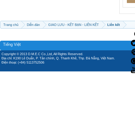
Trang chủ
Diễn đàn
GIAO LƯU - KẾT BẠN - LIÊN KẾT
Liên kết
Tiếng Việt
Copyright © 2013 D.M.E.C Co.,Ltd, All Rights Reserved.
Địa chỉ: K190 Lê Duẩn, P. Tân chính, Q. Thanh Khê, Thp. Đà Nẵng, Việt Nam.
Điện thoại: (+84) 5113752506