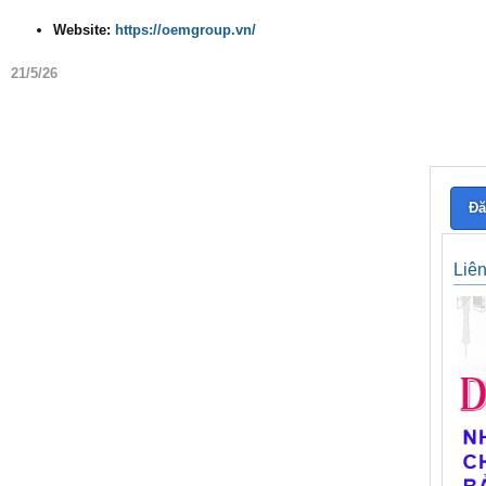
Website:
https://oemgroup.vn/
21/5/26
Đă
Liê