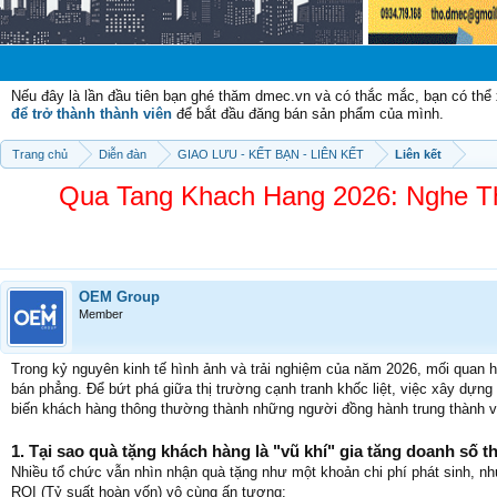
Chào mừn
Nếu đây là lần đầu tiên bạn ghé thăm dmec.vn và có thắc mắc, bạn có th
để trở thành thành viên
để bắt đầu đăng bán sản phẩm của mình.
Trang chủ
Diễn đàn
GIAO LƯU - KẾT BẠN - LIÊN KẾT
Liên kết
Qua Tang Khach Hang 2026: Nghe T
OEM Group
Member
Trong kỷ nguyên kinh tế hình ảnh và trải nghiệm của năm 2026, mối quan 
bán phẳng. Để bứt phá giữa thị trường cạnh tranh khốc liệt, việc xây dựn
biến khách hàng thông thường thành những người đồng hành trung thành và
1. Tại sao quà tặng khách hàng là "vũ khí" gia tăng doanh số 
Nhiều tổ chức vẫn nhìn nhận quà tặng như một khoản chi phí phát sinh, nh
ROI (Tỷ suất hoàn vốn) vô cùng ấn tượng: