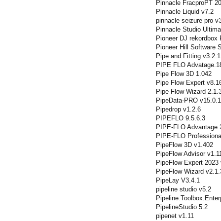
Pinnacle FracproPT 2
Pinnacle Liquid v7.2
pinnacle seizure pro v
Pinnacle Studio Ultima
Pioneer DJ rekordbox
Pioneer Hill Software
Pipe and Fitting v3.2.1
PIPE FLO Advatage.1
Pipe Flow 3D 1.042
Pipe Flow Expert v8.1
Pipe Flow Wizard 2.1.
PipeData-PRO v15.0.
Pipedrop v1.2.6
PIPEFLO 9.5.6.3
PIPE-FLO Advantage 
PIPE-FLO Professiona
PipeFlow 3D v1.402
PipeFlow Advisor v1.1
PipeFlow Expert 2023 
PipeFlow Wizard v2.1.
PipeLay V3.4.1
pipeline studio v5.2
Pipeline.Toolbox.Enter
PipelineStudio 5.2
pipenet v1.11