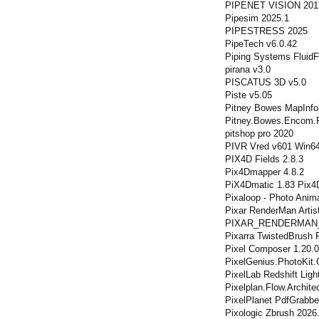
PIPENET VISION 201
Pipesim 2025.1
PIPESTRESS 2025
PipeTech v6.0.42
Piping Systems FluidF
pirana v3.0
PISCATUS 3D v5.0
Piste v5.05
Pitney Bowes MapInfo 
Pitney.Bowes.Encom.
pitshop pro 2020
PIVR Vred v601 Win6
PIX4D Fields 2.8.3
Pix4Dmapper 4.8.2
PiX4Dmatic 1.83 Pix4
Pixaloop - Photo Anima
Pixar RenderMan Artist
PIXAR_RENDERMAN_
Pixarra TwistedBrush 
Pixel Composer 1.20.0
PixelGenius.PhotoKit.
PixelLab Redshift Ligh
Pixelplan.Flow.Archite
PixelPlanet PdfGrabbe
Pixologic Zbrush 2026