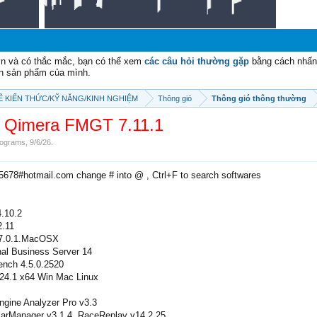
vn và có thắc mắc, bạn có thể xem
các câu hỏi thường gặp
bằng cách nhấn 
n sản phẩm của mình.
SẼ KIẾN THỨC/KỸ NĂNG/KINH NGHIỆM
Thông gió
Thông gió thông thường
Qimera FMGT 7.11.1
ograms
,
9/6/26
.
e5678#hotmail.com change # into @ , Ctrl+F to search softwares
4.10.2
2.11
v7.0.1.MacOSX
nal Business Server 14
ench 4.5.0.2520
024.1 x64 Win Mac Linux
gine Analyzer Pro v3.3
larManager v3.1.4, RaceReplay v14.2.25