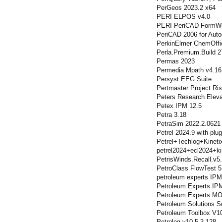
PerGeos 2023.2 x64
PERI ELPOS v4.0
PERI PeriCAD FormWo
PeriCAD 2006 for Auto
PerkinElmer ChemOffic
Perla.Premium.Build 2
Permas 2023
Permedia Mpath v4.16
Persyst EEG Suite
Pertmaster Project Ri
Peters Research Eleva
Petex IPM 12.5
Petra 3.18
PetraSim 2022.2.0621
Petrel 2024.9 with plug
Petrel+Techlog+Kine
petrel2024+ecl2024+k
PetrisWinds.Recall.v5
PetroClass FlowTest 5
petroleum experts IPM
Petroleum Experts IPM
Petroleum Experts M
Petroleum Solutions S
Petroleum Toolbox V1
Petrolog v10.5.3.128