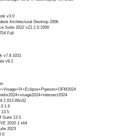
rk v3.0
desk Architectural Desktop 2006
e Suite 2022 v22.2.0.3300
754 Full
sk v7.8.1031
te v9.2
in
tix+Visage+IX+Eclipse+Pipesim+OFM2024
inetix2024+visage2024+intersect2024
.4.2.013.Win32
.0.1.6
 13.5
 Suite 13.5
OVE 2020.1 x64
uite 2023
0.0