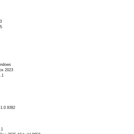
3
25
indows
ox 2023
.1
1.0.9382
.1