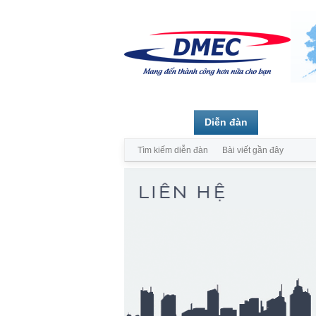
Trang chủ
Diễn đàn
Thành vi
Tìm kiếm diễn đàn
Bài viết gần đây