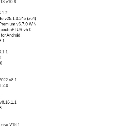
013.v10.6
3.1.2
te v25.1.0.345 (x64)
 Premium v6.7.0 WiN
 SpectraPLUS v5.0
 for Android
8.1
6.1.1
3
10
2022 v8.1
l 2.0
1
v8.16.1.1
3
prise.V18.1