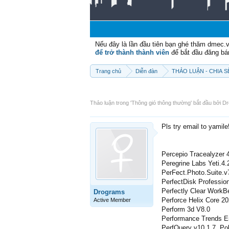
Nếu đây là lần đầu tiên bạn ghé thăm dmec.
để trở thành thành viên
để bắt đầu đăng bá
Trang chủ
Diễn đàn
THẢO LUẬN - CHIA 
Thảo luận trong '
Thông gió thông thường
' bắt đầu bởi
Dr
Pls try email to yamil
Percepio Tracealyzer 
Peregrine Labs Yeti.4.
PerFect.Photo.Suite.
PerfectDisk Professio
Perfectly Clear WorkB
Drograms
Perforce Helix Core 2
Active Member
Perform 3d V8.0
Performance Trends En
PerfQuery v10.1.7, Po