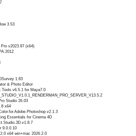
7
low 3.53
Pro v2023.97 (x64)
PA.2012
4
DSurvey 1.83
tor & Photo Editor
 Tools v6.5.1 for Maya7.0
STUDIO_V1.0.1_RENDERMAN_PRO_SERVER_V13.5.2
Pro Studio 26.03
.8 x64
Color.for.Adobe.Photoshop.v2.1.3
ting Essentials for Cinema 4D
ct.Studio.3D.v1.8.7
r 9.0.0.10
.2.0 x64 win+mac 2026.2.0