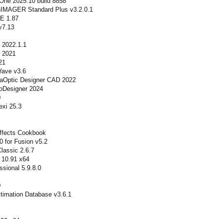
-One 2025.10 build 8858
IMAGER Standard Plus v3.2.0.1
PE 1.87
v7.13
 2022.1.1
 2021
21
ave v3.6
taOptic Designer CAD 2022
oDesigner 2024
0
exi 25.3
ffects Cookbook
0 for Fusion v5.2
lassic 2.6.7
 10.91 x64
sional 5.9.8.0
0
stimation Database v3.6.1