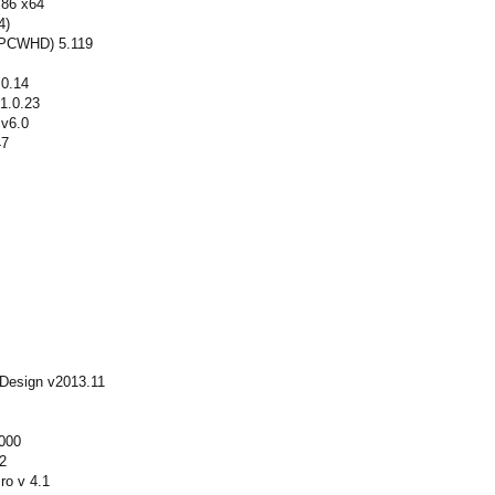
x86 x64
4)
 PCWHD) 5.119
.0.14
1.0.23
 v6.0
47
 Design v2013.11
.000
2
ro v 4.1