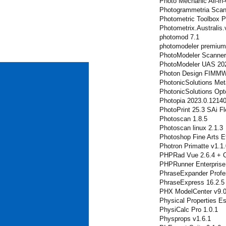
Photo Mechanic All-in
Photogrammetria Scan
Photometric Toolbox 
Photometrix.Australis.
photomod 7.1
photomodeler premium
PhotoModeler Scanner
PhotoModeler UAS 20
Photon Design FIMMW
PhotonicSolutions Me
PhotonicSolutions Opt
Photopia 2023.0.1214
PhotoPrint 25.3 SAi Fl
Photoscan 1.8.5
Photoscan linux 2.1.3
Photoshop Fine Arts E
Photron Primatte v1.1.
PHPRad Vue 2.6.4 + C
PHPRunner Enterprise
PhraseExpander Profes
PhraseExpress 16.2.5
PHX ModelCenter v9.
Physical Properties E
PhysiCalc Pro 1.0.1
Physprops v1.6.1