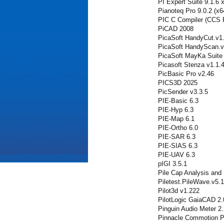
PI Expert Suite 9.1.6 
Pianoteq Pro 9.0.2 (x6
PIC C Compiler (CCS
PiCAD 2008
PicaSoft HandyCut.v1
PicaSoft HandyScan.v
PicaSoft MayKa Suite
Picasoft Stenza v1.1.
PicBasic Pro v2.46
PICS3D 2025
PicSender v3.3.5
PIE-Basic 6.3
PIE-Hyp 6.3
PIE-Map 6.1
PIE-Ortho 6.0
PIE-SAR 6.3
PIE-SIAS 6.3
PIE-UAV 6.3
pIGI 3.5.1
Pile Cap Analysis and
Piletest.PileWave.v5.1
Pilot3d v1.222
PilotLogic GaiaCAD 2
Pinguin Audio Meter 2.
Pinnacle Commotion P