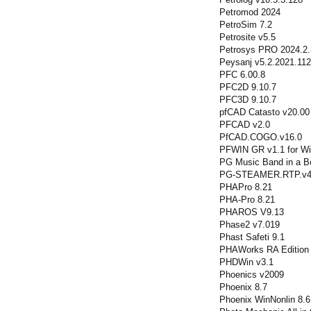
Petromod 2024
PetroSim 7.2
Petrosite v5.5
Petrosys PRO 2024.2.
Peysanj v5.2.2021.11
PFC 6.00.8
PFC2D 9.10.7
PFC3D 9.10.7
pfCAD Catasto v20.00
PFCAD v2.0
PfCAD.COGO.v16.0
PFWIN GR v1.1 for W
PG Music Band in a B
PG-STEAMER.RTP.v4
PHAPro 8.21
PHA-Pro 8.21
PHAROS V9.13
Phase2 v7.019
Phast Safeti 9.1
PHAWorks RA Edition 
PHDWin v3.1
Phoenics v2009
Phoenix 8.7
Phoenix WinNonlin 8.6