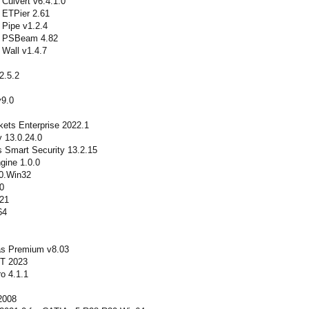
Culvert v6.4.1.0
 ETPier 2.61
 Pipe v1.2.4
s PSBeam 4.82
 Wall v1.4.7
2.5.2
9.0
ts Enterprise 2022.1
y 13.0.24.0
 Smart Security 13.2.15
gine 1.0.0
0.Win32
0
21
64
as Premium v8.03
T 2023
o 4.1.1
2008