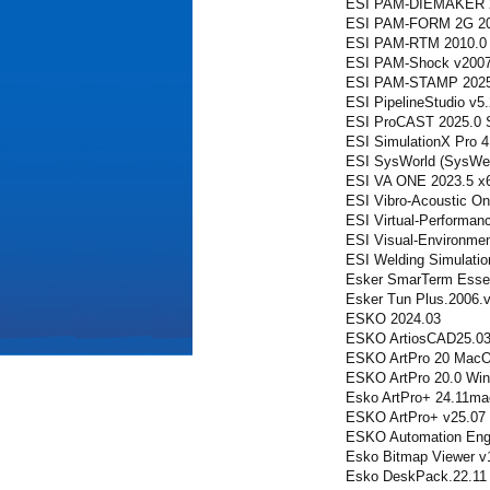
ESI PAM-DIEMAKER 20
ESI PAM-FORM 2G 20
ESI PAM-RTM 2010.0 
ESI PAM-Shock v200
ESI PAM-STAMP 2025
ESI PipelineStudio v5.
ESI ProCAST 2025.0 S
ESI SimulationX Pro 4
ESI SysWorld (SysWe
ESI VA ONE 2023.5 x
ESI Vibro-Acoustic On
ESI Virtual-Performan
ESI Visual-Environmen
ESI Welding Simulatio
Esker SmarTerm Essen
Esker Tun Plus.2006.
ESKO 2024.03
ESKO ArtiosCAD25.03
ESKO ArtPro 20 Mac
ESKO ArtPro 20.0 Wi
Esko ArtPro+ 24.11m
ESKO ArtPro+ v25.07
ESKO Automation Engi
Esko Bitmap Viewer v
Esko DeskPack.22.11 b2