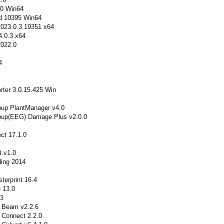
.0 Win64
d 10395 Win64
023.0.3.19351 x64
.0.3 x64
022.0
4
rter 3.0.15.425 Win
oup PlantManager v4.0
roup(EEG) Damage Plus v2.0.0
ct 17.1.0
.v1.0
ding 2014
sterprint 16.4
 13.0
.3
s Beam v2.2.6
 Connect 2.2.0