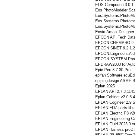
EOS Compucon 3.0.1.
Eos PhotoModeler Sca
Eos.Systems.PhotoMod
Eos.Systems.Photomod
Eos.Systems.PhotoMod
Eovia.Amapi.Designer
EPCON API Tech Data
EPCON CHEMPRO 9.2
EPCON SiNET 9.2.1.
EPCON.Engineers.Aide
EPCON.SYSTEM.Proce
EPDRAW2000 for Aut
Epic Pen 3.7.30 Pro
epifan Software ecuEd
epipingdesign ASME B
Eplan 2025
EPLAN API 2.7.3.114
Eplan Cabinet v2.0.5.
EPLAN Cogineer 2.9 
EPLAN EDZ parts libr
EPLAN Electric P8 v2
EPLAN Engineering Con
EPLAN Fluid 2023.0 x
EPLAN Harness proD 
EPLAN P8 EEC One 2