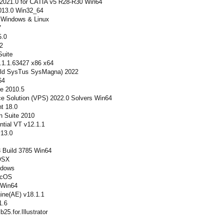
21.0 for CATIA v5 R28-R30 Win64
13.0 Win32_64
Windows & Linux
7
.0
2
uite
.1.1.63427 x86 x64
ld SysTus SysMagna) 2022
64
e 2010.5
ce Solution (VPS) 2022.0 Solvers Win64
t 18.0
n Suite 2010
tial VT v12.1.1
v13.0
 Build 3785 Win64
OSX
ndows
acOS
 Win64
ne(AE) v18.1.1
1.6
5.for.Illustrator