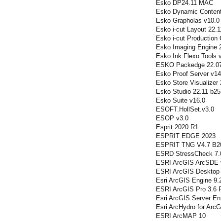
Esko DP24.11 MAC
Esko Dynamic Content
Esko Grapholas v10.0
Esko i-cut Layout 22.1
Esko i-cut Production 
Esko Imaging Engine 2
Esko Ink Flexo Tools
ESKO Packedge 22.0
Esko Proof Server v14
Esko Store Visualizer 
Esko Studio 22.11 b25
Esko Suite v16.0
ESOFT.HollSet.v3.0
ESOP v3.0
Esprit 2020 R1
ESPRIT EDGE 2023
ESPRIT TNG V4.7 B2
ESRD StressCheck 7.
ESRI ArcGIS ArcSDE 
ESRI ArcGIS Desktop 
Esri ArcGIS Engine 9.2
ESRI ArcGIS Pro 3.6 
Esri ArcGIS Server Ent
Esri ArcHydro for Arc
ESRI ArcMAP 10