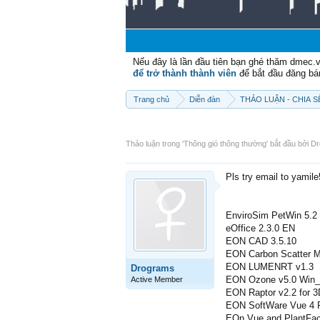
Nếu đây là lần đầu tiên bạn ghé thăm dmec.
để trở thành thành viên
để bắt đầu đăng bá
Trang chủ
Diễn đàn
THẢO LUẬN - CHIA 
Thảo luận trong '
Thông gió thông thường
' bắt đầu bởi
Dr
Pls try email to yamil
EnviroSim PetWin 5.2
eOffice 2.3.0 EN
EON CAD 3.5.10
EON Carbon Scatter M
EON LUMENRT v1.3
Drograms
EON Ozone v5.0 Win
Active Member
EON Raptor v2.2 for
EON SoftWare Vue 4 P
EOn Vue and PlantFac