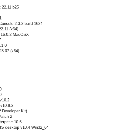
 22.11 b25
1
Console 2.3.2 build 1624
2.11 (x64)
 v16.0.2 MacOSX
7
.1.0
23.07 (x64)
0
0
v10.2
v10.8.2
 Developer Kit)
Patch 2
erprise 10.5
GIS desktop v10.4 Win32_64