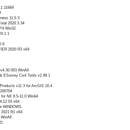
.1.11669
9
ness 11.5.3
otal 2020.3.34
P4 Win32
4.1.1
0.9
ER 2020 R3 x64
v4.30.003.WinAll
 ESurvey Civil Tools v2.99.1
Products v11.3 for ArcGIS 10.4
.200704
 for NX 8.5-11.0 Win64
4.12.03 x64
for WiNDOWS
 2021 R1 x64
 WinAll
R1