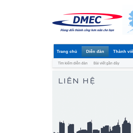
Trang chủ
Diễn đàn
Thành vi
Tìm kiếm diễn đàn
Bài viết gần đây