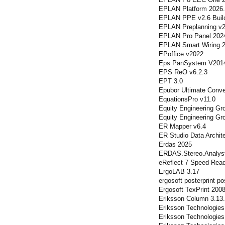
EPLAN Platform 2026
EPLAN PPE v2.6 Buil
EPLAN Preplanning v2
EPLAN Pro Panel 2024
EPLAN Smart Wiring 2
EPoffice v2022
Eps PanSystem V201
EPS ReO v6.2.3
EPT 3.0
Epubor Ultimate Conve
EquationsPro v11.0
Equity Engineering Gr
Equity Engineering G
ER Mapper v6.4
ER Studio Data Archite
Erdas 2025
ERDAS.Stereo.Analyst
eReflect 7 Speed Rea
ErgoLAB 3.17
ergosoft posterprint po
Ergosoft TexPrint 2008
Eriksson Column 3.13
Eriksson Technologie
Eriksson Technologies