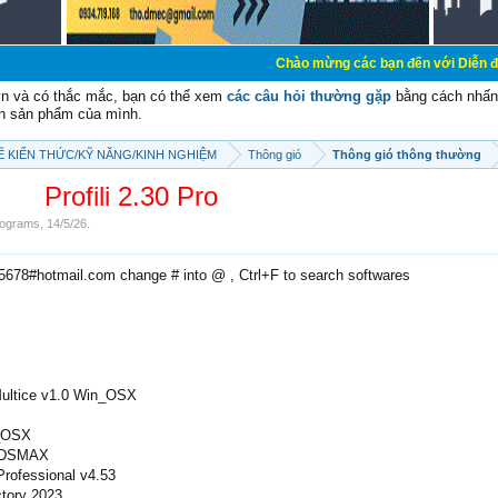
Chào mừng các bạn đến với Diễn đàn Cơ Điện 
vn và có thắc mắc, bạn có thể xem
các câu hỏi thường gặp
bằng cách nhấn 
n sản phẩm của mình.
SẼ KIẾN THỨC/KỸ NĂNG/KINH NGHIỆM
Thông gió
Thông gió thông thường
Profili 2.30 Pro
ograms
,
14/5/26
.
e5678#hotmail.com change # into @ , Ctrl+F to search softwares
ultice v1.0 Win_OSX
_OSX
 3DSMAX
rofessional v4.53
tory 2023