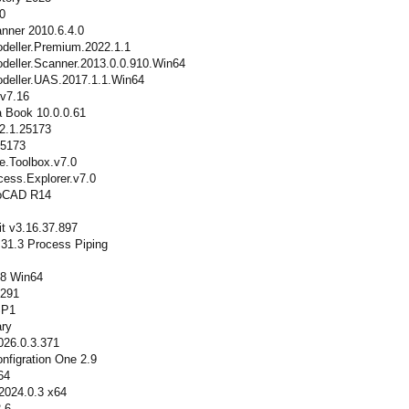
0
nner 2010.6.4.0
eller.Premium.2022.1.1
eller.Scanner.2013.0.0.910.Win64
eller.UAS.2017.1.1.Win64
.v7.16
 Book 10.0.0.61
.1.25173
25173
.Toolbox.v7.0
ss.Explorer.v7.0
oCAD R14
it v3.16.37.897
31.3 Process Piping
18 Win64
4291
SP1
ary
026.0.3.371
figration One 2.9
64
2024.0.3 x64
.6