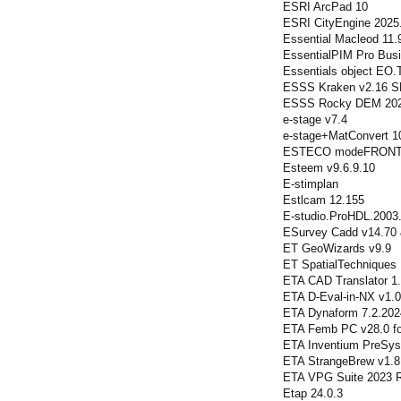
ESRI ArcPad 10
ESRI CityEngine 2025
Essential Macleod 11.
EssentialPIM Pro Busi
Essentials object EO.T
ESSS Kraken v2.16 S
ESSS Rocky DEM 202
e-stage v7.4
e-stage+MatConvert 1
ESTECO modeFRONTI
Esteem v9.6.9.10
E-stimplan
Estlcam 12.155
E-studio.ProHDL.2003.
ESurvey Cadd v14.70 &
ET GeoWizards v9.9
ET SpatialTechniques 
ETA CAD Translator 1
ETA D-Eval-in-NX v1.0
ETA Dynaform 7.2.202
ETA Femb PC v28.0 
ETA Inventium PreSys
ETA StrangeBrew v1.8
ETA VPG Suite 2023 
Etap 24.0.3