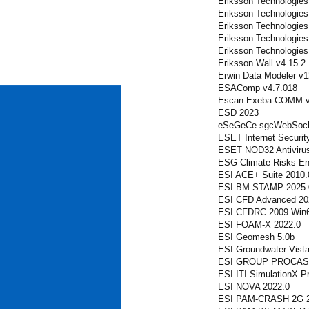
Eriksson Technologies 
Eriksson Technologies
Eriksson Technologies
Eriksson Technologie
Eriksson Technologies
Eriksson Wall v4.15.2
Erwin Data Modeler v1
ESAComp v4.7.018
Escan.Exeba-COMM.v
ESD 2023
eSeGeCe sgcWebSocke
ESET Internet Securit
ESET NOD32 Antivirus
ESG Climate Risks En
ESI ACE+ Suite 2010.
ESI BM-STAMP 2025.
ESI CFD Advanced 20
ESI CFDRC 2009 Win
ESI FOAM-X 2022.0
ESI Geomesh 5.0b
ESI Groundwater Vist
ESI GROUP PROCAS
ESI ITI SimulationX Pr
ESI NOVA 2022.0
ESI PAM-CRASH 2G 