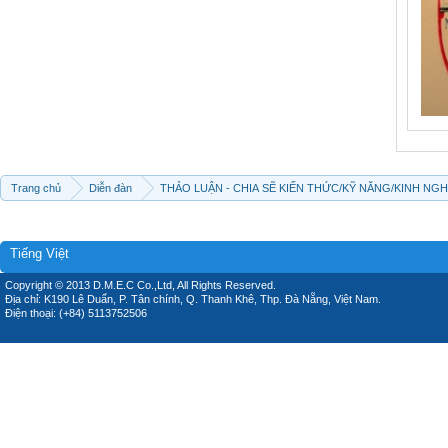
Trang chủ
Diễn đàn
THẢO LUẬN - CHIA SẼ KIẾN THỨC/KỸ NĂNG/KINH NG
Tiếng Việt
Copyright © 2013 D.M.E.C Co.,Ltd, All Rights Reserved.
Địa chỉ: K190 Lê Duẩn, P. Tân chính, Q. Thanh Khê, Thp. Đà Nẵng, Việt Nam.
Điện thoại: (+84) 5113752506