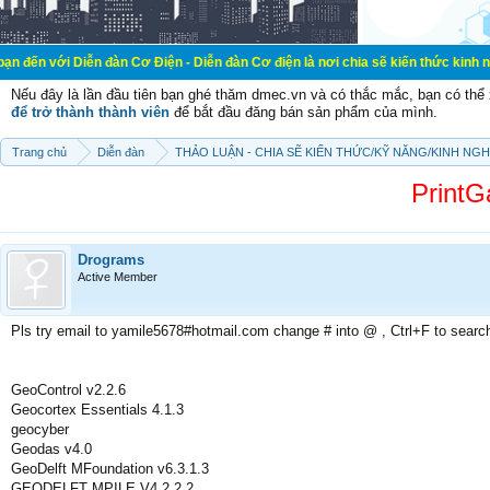
ễn đàn Cơ Điện - Diễn đàn Cơ điện là nơi chia sẽ kiến thức kinh nghiệm trong 
Nếu đây là lần đầu tiên bạn ghé thăm dmec.vn và có thắc mắc, bạn có th
để trở thành thành viên
để bắt đầu đăng bán sản phẩm của mình.
Trang chủ
Diễn đàn
THẢO LUẬN - CHIA SẼ KIẾN THỨC/KỸ NĂNG/KINH NG
PrintG
Drograms
Active Member
Pls try email to yamile5678#hotmail.com change # into @ , Ctrl+F to searc
GeoControl v2.2.6
Geocortex Essentials 4.1.3
geocyber
Geodas v4.0
GeoDelft MFoundation v6.3.1.3
GEODELFT MPILE V4.2.2.2