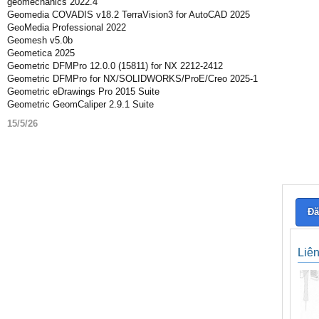
geomechanics 2022.4
Geomedia COVADIS v18.2 TerraVision3 for AutoCAD 2025
GeoMedia Professional 2022
Geomesh v5.0b
Geometica 2025
Geometric DFMPro 12.0.0 (15811) for NX 2212-2412
Geometric DFMPro for NX/SOLIDWORKS/ProE/Creo 2025-1
Geometric eDrawings Pro 2015 Suite
Geometric GeomCaliper 2.9.1 Suite
15/5/26
Đă
Liê