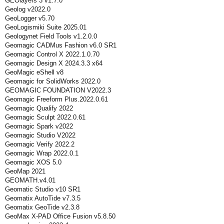
GEOlayers 3 v1.7.0
Geolog v2022.0
GeoLogger v5.70
GeoLogismiki Suite 2025.01
Geologynet Field Tools v1.2.0.0
Geomagic CADMus Fashion v6.0 SR1
Geomagic Control X 2022.1.0.70
Geomagic Design X 2024.3.3 x64
GeoMagic eShell v8
Geomagic for SolidWorks 2022.0
GEOMAGIC FOUNDATION V2022.3
Geomagic Freeform Plus.2022.0.61
Geomagic Qualify 2022
Geomagic Sculpt 2022.0.61
Geomagic Spark v2022
Geomagic Studio V2022
Geomagic Verify 2022.2
Geomagic Wrap 2022.0.1
Geomagic XOS 5.0
GeoMap 2021
GEOMATH.v4.01
Geomatic Studio v10 SR1
Geomatix AutoTide v7.3.5
Geomatix GeoTide v2.3.8
GeoMax X-PAD Office Fusion v5.8.50