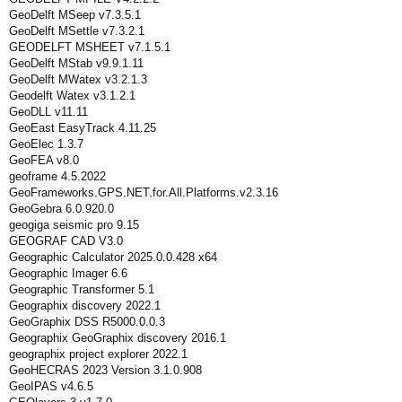
GeoDelft MSeep v7.3.5.1
GeoDelft MSettle v7.3.2.1
GEODELFT MSHEET v7.1.5.1
GeoDelft MStab v9.9.1.11
GeoDelft MWatex v3.2.1.3
Geodelft Watex v3.1.2.1
GeoDLL v11.11
GeoEast EasyTrack 4.11.25
GeoElec 1.3.7
GeoFEA v8.0
geoframe 4.5.2022
GeoFrameworks.GPS.NET.for.All.Platforms.v2.3.16
GeoGebra 6.0.920.0
geogiga seismic pro 9.15
GEOGRAF CAD V3.0
Geographic Calculator 2025.0.0.428 x64
Geographic Imager 6.6
Geographic Transformer 5.1
Geographix discovery 2022.1
GeoGraphix DSS R5000.0.0.3
Geographix GeoGraphix discovery 2016.1
geographix project explorer 2022.1
GeoHECRAS 2023 Version 3.1.0.908
GeoIPAS v4.6.5