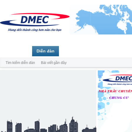
Trang chủ
Diễn đàn
Thành viên
Tìm kiếm diễn đàn
Bài viết gần đây