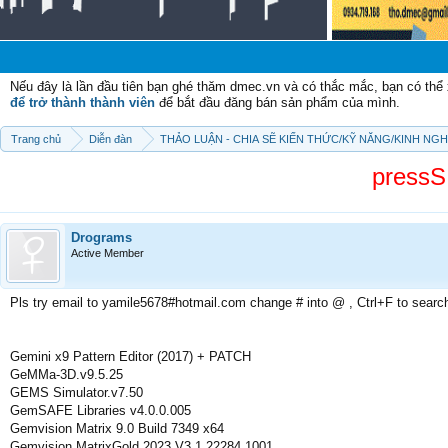
Chào m
Nếu đây là lần đầu tiên bạn ghé thăm dmec.vn và có thắc mắc, bạn có th
để trở thành thành viên
để bắt đầu đăng bán sản phẩm của mình.
Trang chủ
Diễn đàn
THẢO LUẬN - CHIA SẼ KIẾN THỨC/KỸ NĂNG/KINH NG
pressS
Drograms
Active Member
Pls try email to yamile5678#hotmail.com change # into @ , Ctrl+F to searc
Gemini x9 Pattern Editor (2017) + PATCH
GeMMa-3D.v9.5.25
GEMS Simulator.v7.50
GemSAFE Libraries v4.0.0.005
Gemvision Matrix 9.0 Build 7349 x64
Gemvision MatrixGold 2023 V3.1.22284.1001