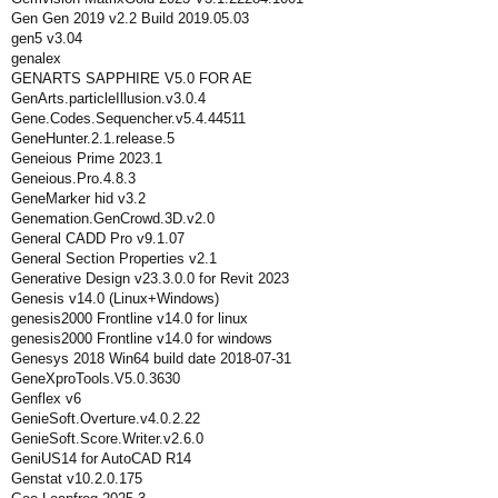
Gen Gen 2019 v2.2 Build 2019.05.03
gen5 v3.04
genalex
GENARTS SAPPHIRE V5.0 FOR AE
GenArts.particleIllusion.v3.0.4
Gene.Codes.Sequencher.v5.4.44511
GeneHunter.2.1.release.5
Geneious Prime 2023.1
Geneious.Pro.4.8.3
GeneMarker hid v3.2
Genemation.GenCrowd.3D.v2.0
General CADD Pro v9.1.07
General Section Properties v2.1
Generative Design v23.3.0.0 for Revit 2023
Genesis v14.0 (Linux+Windows)
genesis2000 Frontline v14.0 for linux
genesis2000 Frontline v14.0 for windows
Genesys 2018 Win64 build date 2018-07-31
GeneXproTools.V5.0.3630
Genflex v6
GenieSoft.Overture.v4.0.2.22
GenieSoft.Score.Writer.v2.6.0
GeniUS14 for AutoCAD R14
Genstat v10.2.0.175