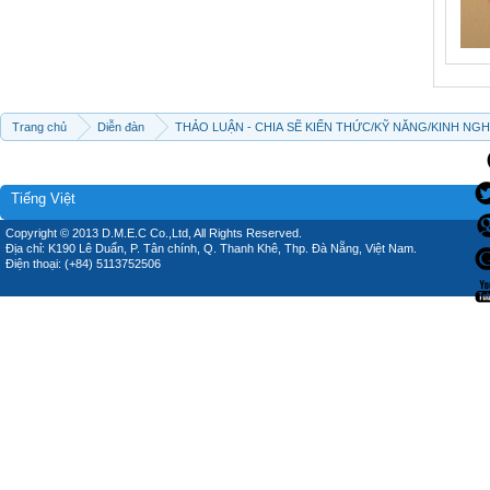
Trang chủ
Diễn đàn
THẢO LUẬN - CHIA SẼ KIẾN THỨC/KỸ NĂNG/KINH NG
Tiếng Việt
Copyright © 2013 D.M.E.C Co.,Ltd, All Rights Reserved.
Địa chỉ: K190 Lê Duẩn, P. Tân chính, Q. Thanh Khê, Thp. Đà Nẵng, Việt Nam.
Điện thoại: (+84) 5113752506