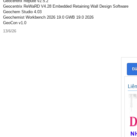
Geocentrix Repute v2.5.2
Geocentrix ReWaRD V4.28 Embedded Retaining Wall Design Software
Geochem Studio 4.03
Geochemist Workbench 2026 19.0 GWB 19.0 2026
GeoCon v1.0
13/6/26
Đă
Liê