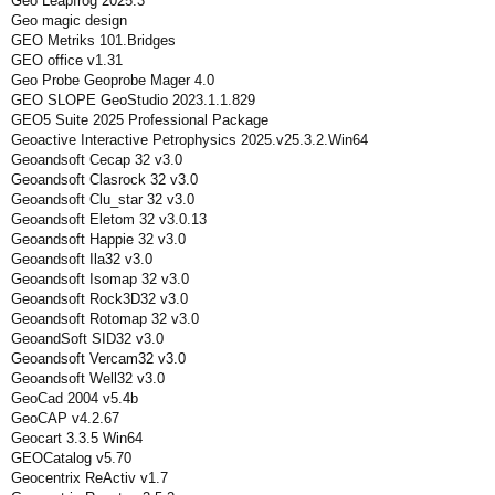
Geo Leapfrog 2025.3
Geo magic design
GEO Metriks 101.Bridges
GEO office v1.31
Geo Probe Geoprobe Mager 4.0
GEO SLOPE GeoStudio 2023.1.1.829
GEO5 Suite 2025 Professional Package
Geoactive Interactive Petrophysics 2025.v25.3.2.Win64
Geoandsoft Cecap 32 v3.0
Geoandsoft Clasrock 32 v3.0
Geoandsoft Clu_star 32 v3.0
Geoandsoft Eletom 32 v3.0.13
Geoandsoft Happie 32 v3.0
Geoandsoft Ila32 v3.0
Geoandsoft Isomap 32 v3.0
Geoandsoft Rock3D32 v3.0
Geoandsoft Rotomap 32 v3.0
GeoandSoft SID32 v3.0
Geoandsoft Vercam32 v3.0
Geoandsoft Well32 v3.0
GeoCad 2004 v5.4b
GeoCAP v4.2.67
Geocart 3.3.5 Win64
GEOCatalog v5.70
Geocentrix ReActiv v1.7