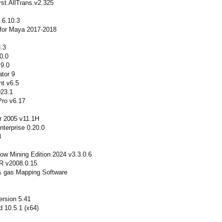
st.AllTrans.v2.325
 6.10.3
 for Maya 2017-2018
.3
0.0
 9.0
ator 9
ht v6.5
023.1
Pro v6.17
r 2005 v11.1H
terprise 0.20.0
3
ow Mining Edition 2024 v3.3.0.6
 v2008.0.15
 gas Mapping Software
rsion 5.41
 10.5.1 (x64)