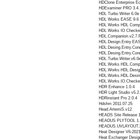
HDClone Enterprise Ed
HDExaminer PRO 3.4.
HDL Turbo Writer 6.0e
HDL Works EASE 9.6 
HDL Works HDL Compa
HDL Works IO Checker
HDL.Companion.v2.7.R
HDL.Design.Entry.EASE
HDL.Desing.Entry.Conn
HDL.Desing.Entry.Con
HDL.Turbo.Writer.v6.0
HDL.Works.HDL.Compa
HDL.Works.HDL.Desig
HDL.Works.HDL.Desing
HDL.Works.IO.Checker
HDR Enhance 1.0.4
HDR Light Studio v5.2
HDRinstant Pro 2.0.4
Hdshm 2011.07.25
Head.ArtemiS.v12
HEADS Site Release 
HEADUS PLYTOOL 1.
HEADUS.UVLAYOUT.
Heat Designer V6-202
Heat Exchanger Desi