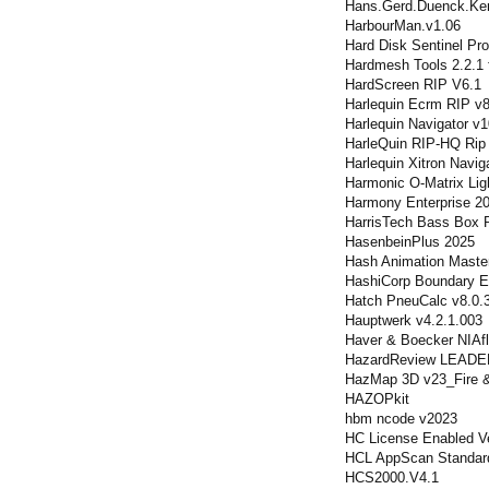
Hans.Gerd.Duenck.Ker
HarbourMan.v1.06
Hard Disk Sentinel Pro
Hardmesh Tools 2.2.1
HardScreen RIP V6.1
Harlequin Ecrm RIP v8
Harlequin Navigator v1
HarleQuin RIP-HQ Rip
Harlequin Xitron Navig
Harmonic O-Matrix Lig
Harmony Enterprise 2
HarrisTech Bass Box 
HasenbeinPlus 2025
Hash Animation Maste
HashiCorp Boundary En
Hatch PneuCalc v8.0.
Hauptwerk v4.2.1.003
Haver & Boecker NIAfl
HazardReview LEADER
HazMap 3D v23_Fire &
HAZOPkit
hbm ncode v2023
HC License Enabled Ve
HCL AppScan Standard
HCS2000.V4.1