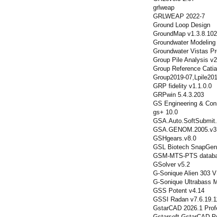
grlweap
GRLWEAP 2022-7
Ground Loop Design
GroundMap v1.3.8.102
Groundwater Modelin
Groundwater Vistas P
Group Pile Analysis v2
Group Reference Catia
Group2019-07,Lpile20
GRP fidelity v1.1.0.0
GRPwin 5.4.3.203
GS Engineering & Con
gs+ 10.0
GSA.Auto.SoftSubmit.
GSA.GENOM.2005.v3
GSHgears.v8.0
GSL Biotech SnapGen
GSM-MTS-PTS datab
GSolver v5.2
G-Sonique Alien 303 
G-Sonique Ultrabass
GSS Potent v4.14
GSSI Radan v7.6.19.1
GstarCAD 2026.1 Prof
Gstarsoft GstarCAD P