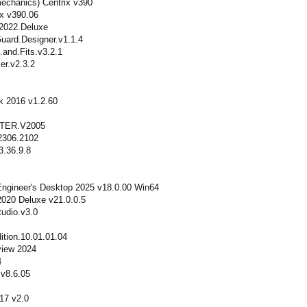
chanics) Centrix v390
x v390.06
2022.Deluxe
uard.Designer.v1.1.4
and.Fits.v3.2.1
er.v2.3.2
k 2016 v1.2.60
ER.V2005
2306.2102
3.36.9.8
Engineer's Desktop 2025 v18.0.00 Win64
2020 Deluxe v21.0.0.5
udio.v3.0
ion.10.01.01.04
iew 2024
4
v8.6.05
17 v2.0