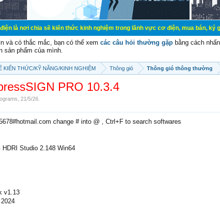
a sẽ kiến thức kinh nghiệm trong lãnh vực cơ điện, mua bán, ký gửi, cho thuê h
vn và có thắc mắc, bạn có thể xem
các câu hỏi thường gặp
bằng cách nhấn 
n sản phẩm của mình.
SẼ KIẾN THỨC/KỸ NĂNG/KINH NGHIỆM
Thông gió
Thông gió thông thường
pressSIGN PRO 10.3.4
ograms
,
21/5/26
.
e5678#hotmail.com change # into @ , Ctrl+F to search softwares
G HDRI Studio 2.148 Win64
k v1.13
 2024