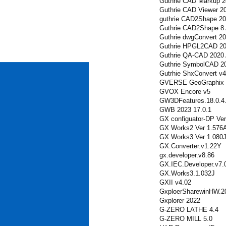
Guthrie CAD Markup 2
Guthrie CAD Viewer 2
guthrie CAD2Shape 2
Guthrie CAD2Shape 8 
Guthrie dwgConvert 20
Guthrie HPGL2CAD 20
Guthrie QA-CAD 2020 
Guthrie SymbolCAD 2
Gutrhie ShxConvert v4
GVERSE GeoGraphix 
GVOX Encore v5
GW3DFeatures.18.0.4
GWB 2023 17.0.1
GX configuator-DP Ver
GX Works2 Ver 1.576
GX Works3 Ver 1.080
GX.Converter.v1.22Y
gx.developer.v8.86
GX.IEC.Developer.v7.
GX.Works3.1.032J
GXII v4.02
GxploerSharewinHW.2
Gxplorer 2022
G-ZERO LATHE 4.4
G-ZERO MILL 5.0