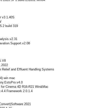
r v3 1.40S
W
.2 build 319
lysis.v2.31
vation.Support.v2.08
S.V8
.2022
e Relief and Effluent Handling Systems
64) win mac
ny.EstsPro.v4.0
3 for Cinema 4D R16-R21 Win&Mac
.4.4 Framework 2.0.1.4
Convert)Software 2021