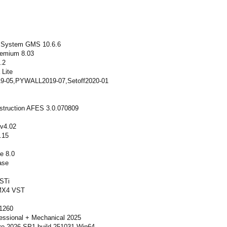
g System GMS 10.6.6
remium 8.03
.2
 Lite
19-05,PYWALL2019-07,Setoff2020-01
struction AFES 3.0.070809
v4.02
.15
e 8.0
ase
VSTi
 MX4 VST
1260
essional + Mechanical 2025
ro 2026 SP1 build 251031 Win64