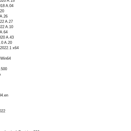
020 A.15
018 A.04
020
A.26
22 A.27
22 A.10
A.64
020 A.43
.0 A.20
2022.1 x64
.Win64
.500
A
J
04.en
022