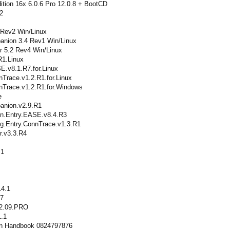
ition 16x 6.0.6 Pro 12.0.8 + BootCD
2
Rev2 Win/Linux
nion 3.4 Rev1 Win/Linux
 5.2 Rev4 Win/Linux
1.Linux
.v8.1.R7.for.Linux
Trace.v1.2.R1.for.Linux
nTrace.v1.2.R1.for.Windows
e
nion.v2.9.R1
n.Entry.EASE.v8.4.R3
.Entry.ConnTrace.v1.3.R1
.v3.3.R4
.1
14.1
7
2.09.PRO
1.1
gn Handbook 0824797876