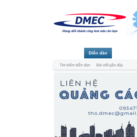
Trang chủ
Diễn đàn
Thành vi
Tìm kiếm diễn đàn
Bài viết gần đây