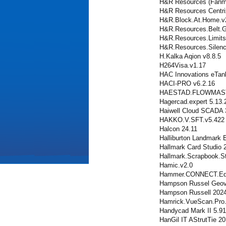
H&R Resources (Fanme
H&R Resources Centri
H&R.Block.At.Home.v
H&R.Resources.Belt.G
H&R.Resources.Limits.
H&R.Resources.Silenc
H.Kalka Aqion v8.8.5
H264Visa.v1.17
HAC Innovations eTan
HACI-PRO v6.2.16
HAESTAD.FLOWMAST
Hagercad.expert 5.13.
Haiwell Cloud SCADA 
HAKKO.V.SFT.v5.422
Halcon 24.11
Halliburton Landmark 
Hallmark Card Studio 
Hallmark.Scrapbook.St
Hamic.v2.0
Hammer.CONNECT.Edit
Hampson Russel Geov
Hampson Russell 202
Hamrick.VueScan.Pro.
Handycad Mark II 5.91
HanGil IT AStrutTie 20