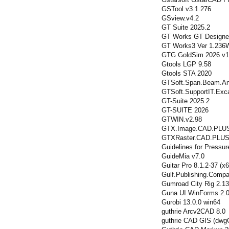
GSTool.v3.1.276
GSview.v4.2
GT Suite 2025.2
GT Works GT Designe
GT Works3 Ver 1.236
GTG GoldSim 2026 v15
Gtools LGP 9.58
Gtools STA 2020
GTSoft.Span.Beam.Ana
GTSoft.SupportIT.Exca
GT-Suite 2025.2
GT-SUITE 2026
GTWIN.v2.98
GTX.Image.CAD.PLU
GTXRaster.CAD.PLUS
Guidelines for Pressur
GuideMia v7.0
Guitar Pro 8.1.2-37 (x
Gulf.Publishing.Compa
Gumroad City Rig 2.1
Guna UI WinForms 2.0
Gurobi 13.0.0 win64
guthrie Arcv2CAD 8.0
guthrie CAD GIS (dwg