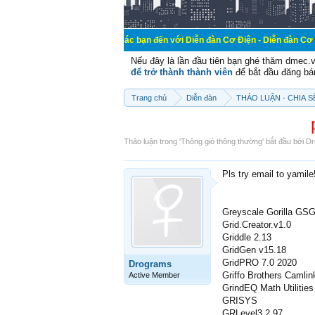
Chào mừng các bạn đến với Diễn đàn Cơ Điện - Diễn đàn Cơ điện là nơi chi
Nếu đây là lần đầu tiên bạn ghé thăm dmec.
để trở thành thành viên
để bắt đầu đăng bá
Trang chủ
Diễn đàn
THẢO LUẬN - CHIA 
Thảo luận trong '
Thông gió thông thường
' bắt đầu bởi
Dr
Pls try email to yamil
Greyscale Gorilla GS
Grid.Creator.v1.0
Griddle 2.13
GridGen v15.18
GridPRO 7.0 2020
Drograms
Griffo Brothers Camlin
Active Member
GrindEQ Math Utilities
GRISYS
GRLevel3 2.97