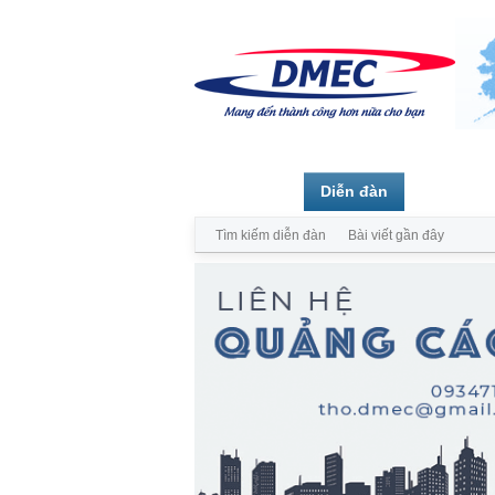
Trang chủ
Diễn đàn
Thành vi
Tìm kiếm diễn đàn
Bài viết gần đây