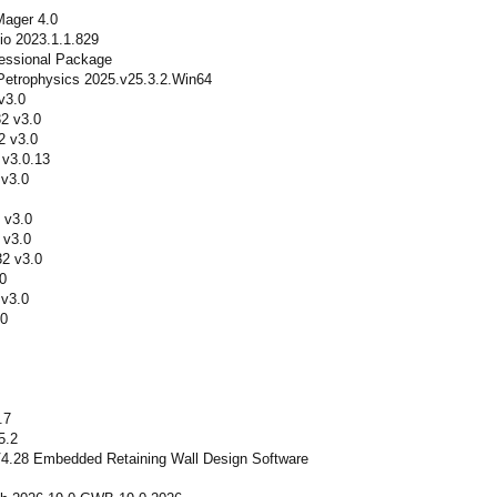
ager 4.0
 2023.1.1.829
essional Package
 Petrophysics 2025.v25.3.2.Win64
v3.0
2 v3.0
2 v3.0
 v3.0.13
 v3.0
 v3.0
 v3.0
2 v3.0
0
v3.0
.0
.7
5.2
.28 Embedded Retaining Wall Design Software