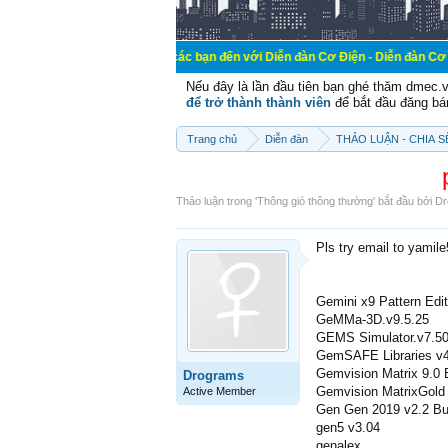
Chào mừng các bạn đến với Diễn đàn Cơ Điện - Diễn đàn Cơ điện là nơi ch
Nếu đây là lần đầu tiên bạn ghé thăm dmec.
để trở thành thành viên
để bắt đầu đăng bá
Trang chủ
Diễn đàn
THẢO LUẬN - CHIA 
Thảo luận trong '
Thông gió thông thường
' bắt đầu bởi
Dr
Pls try email to yamil
Gemini x9 Pattern Edi
GeMMa-3D.v9.5.25
GEMS Simulator.v7.5
GemSAFE Libraries v4
Gemvision Matrix 9.0 
Drograms
Gemvision MatrixGold
Active Member
Gen Gen 2019 v2.2 Bu
gen5 v3.04
genalex