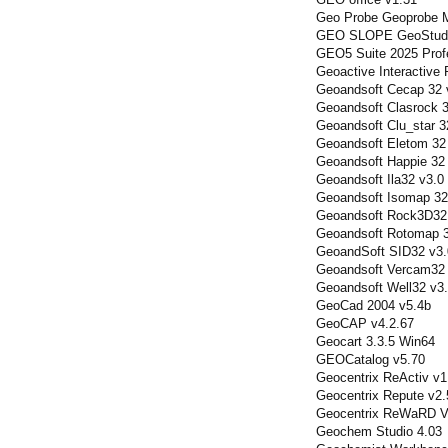
Geo Probe Geoprobe M
GEO SLOPE GeoStudio
GEO5 Suite 2025 Prof
Geoactive Interactive
Geoandsoft Cecap 32 
Geoandsoft Clasrock 3
Geoandsoft Clu_star 3
Geoandsoft Eletom 32
Geoandsoft Happie 32
Geoandsoft Ila32 v3.0
Geoandsoft Isomap 32
Geoandsoft Rock3D32
Geoandsoft Rotomap 3
GeoandSoft SID32 v3.
Geoandsoft Vercam32 
Geoandsoft Well32 v3
GeoCad 2004 v5.4b
GeoCAP v4.2.67
Geocart 3.3.5 Win64
GEOCatalog v5.70
Geocentrix ReActiv v1
Geocentrix Repute v2.
Geocentrix ReWaRD V4
Geochem Studio 4.03