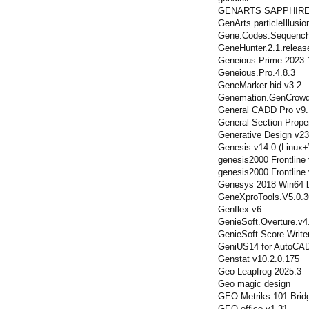
GENARTS SAPPHIRE 
GenArts.particleIllusio
Gene.Codes.Sequenche
GeneHunter.2.1.releas
Geneious Prime 2023.
Geneious.Pro.4.8.3
GeneMarker hid v3.2
Genemation.GenCrowd
General CADD Pro v9.
General Section Proper
Generative Design v23.
Genesis v14.0 (Linux
genesis2000 Frontline 
genesis2000 Frontline
Genesys 2018 Win64 b
GeneXproTools.V5.0.
Genflex v6
GenieSoft.Overture.v4
GenieSoft.Score.Writer
GeniUS14 for AutoCA
Genstat v10.2.0.175
Geo Leapfrog 2025.3
Geo magic design
GEO Metriks 101.Brid
GEO office v1.31