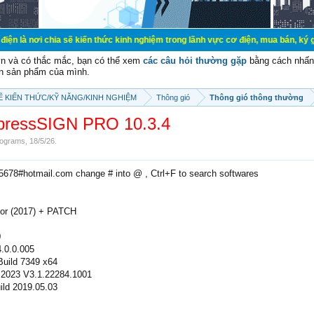
ia sẽ kiến thức kinh nghiệm trong lãnh vực cơ điện, mua bán, ký gửi, cho thuê 
vn và có thắc mắc, bạn có thể xem
các câu hỏi thường gặp
bằng cách nhấn 
n sản phẩm của mình.
SẼ KIẾN THỨC/KỸ NĂNG/KINH NGHIỆM
Thông gió
Thông gió thông thường
pressSIGN PRO 10.3.4
ograms
,
18/5/26
.
e5678#hotmail.com change # into @ , Ctrl+F to search softwares
tor (2017) + PATCH
0
.0.0.005
Build 7349 x64
 2023 V3.1.22284.1001
ild 2019.05.03