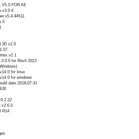
V5.0 FOR AE
n.v3.0.4
r.v5.4.44511
e.5
1
.3D.v2.0
1.07
ties v2.1
3.0.0 for Revit 2023
+Windows)
v14.0 for linux
 v14.0 for windows
uild date 2018-07-31
3630
.0.2.22
.v2.6.0
D R14
ges