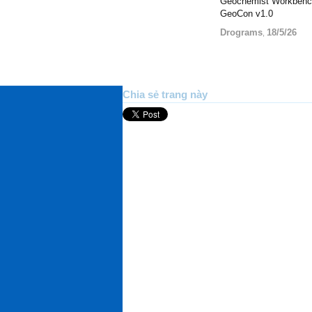
Geochemist Workbenc
GeoCon v1.0
Drograms
18/5/26
,
Chia sẻ trang này