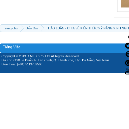
Trang chủ
Diễn đàn
THẢO LUẬN - CHIA SẼ KIẾN THỨC/KỸ NĂNG/KINH NG
Tiếng Việt
Copyright © 2013 D.M.E.C Co.,Ltd, All Rights Reserved.
Địa chỉ: K190 Lê Duẩn, P. Tân chính, Q. Thanh Khê, Thp. Đà Nẵng, Việt Nam.
Điện thoại: (+84) 5113752506