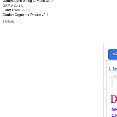
Gammadyne String-O-Matic 33.0
GAMS 28.2.0
Gantt Excel v2.61
Garden Organizer Deluxe.v2.4
19/5/26
Đă
Liê