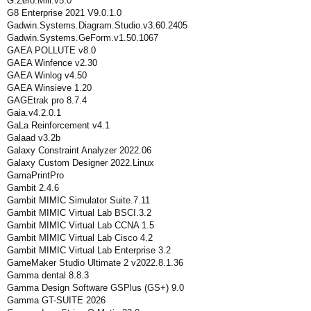
G.Zero.Mill.v5.0
G8 Enterprise 2021 V9.0.1.0
Gadwin.Systems.Diagram.Studio.v3.60.2405
Gadwin.Systems.GeForm.v1.50.1067
GAEA POLLUTE v8.0
GAEA Winfence v2.30
GAEA Winlog v4.50
GAEA Winsieve 1.20
GAGEtrak pro 8.7.4
Gaia.v4.2.0.1
GaLa Reinforcement v4.1
Galaad v3.2b
Galaxy Constraint Analyzer 2022.06
Galaxy Custom Designer 2022.Linux
GamaPrintPro
Gambit 2.4.6
Gambit MIMIC Simulator Suite.7.11
Gambit MIMIC Virtual Lab BSCI.3.2
Gambit MIMIC Virtual Lab CCNA 1.5
Gambit MIMIC Virtual Lab Cisco 4.2
Gambit MIMIC Virtual Lab Enterprise 3.2
GameMaker Studio Ultimate 2 v2022.8.1.36
Gamma dental 8.8.3
Gamma Design Software GSPlus (GS+) 9.0
Gamma GT-SUITE 2026