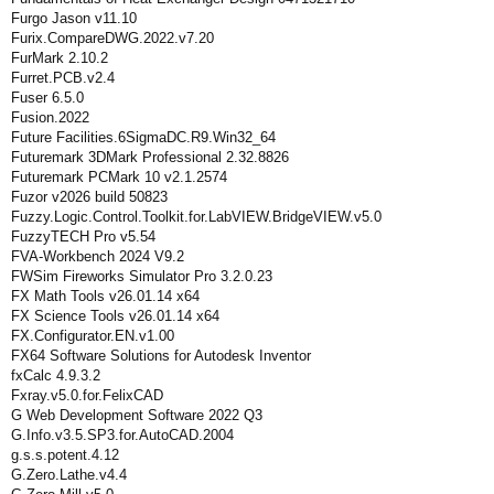
Furgo Jason v11.10
Furix.CompareDWG.2022.v7.20
FurMark 2.10.2
Furret.PCB.v2.4
Fuser 6.5.0
Fusion.2022
Future Facilities.6SigmaDC.R9.Win32_64
Futuremark 3DMark Professional 2.32.8826
Futuremark PCMark 10 v2.1.2574
Fuzor v2026 build 50823
Fuzzy.Logic.Control.Toolkit.for.LabVIEW.BridgeVIEW.v5.0
FuzzyTECH Pro v5.54
FVA-Workbench 2024 V9.2
FWSim Fireworks Simulator Pro 3.2.0.23
FX Math Tools v26.01.14 x64
FX Science Tools v26.01.14 x64
FX.Configurator.EN.v1.00
FX64 Software Solutions for Autodesk Inventor
fxCalc 4.9.3.2
Fxray.v5.0.for.FelixCAD
G Web Development Software 2022 Q3
G.Info.v3.5.SP3.for.AutoCAD.2004
g.s.s.potent.4.12
G.Zero.Lathe.v4.4