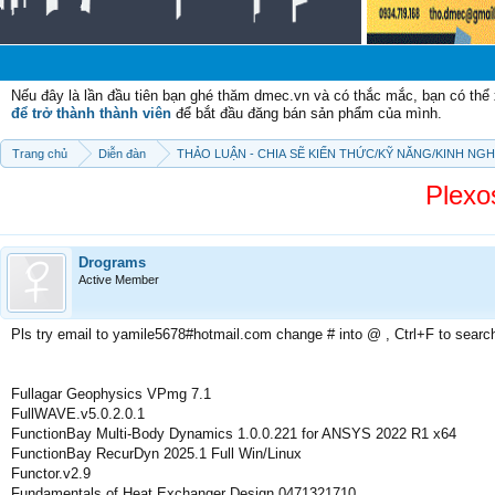
Chà
Nếu đây là lần đầu tiên bạn ghé thăm dmec.vn và có thắc mắc, bạn có th
để trở thành thành viên
để bắt đầu đăng bán sản phẩm của mình.
Trang chủ
Diễn đàn
THẢO LUẬN - CHIA SẼ KIẾN THỨC/KỸ NĂNG/KINH NG
Plexo
Drograms
Active Member
Pls try email to yamile5678#hotmail.com change # into @ , Ctrl+F to searc
Fullagar Geophysics VPmg 7.1
FullWAVE.v5.0.2.0.1
FunctionBay Multi-Body Dynamics 1.0.0.221 for ANSYS 2022 R1 x64
FunctionBay RecurDyn 2025.1 Full Win/Linux
Functor.v2.9
Fundamentals of Heat Exchanger Design 0471321710