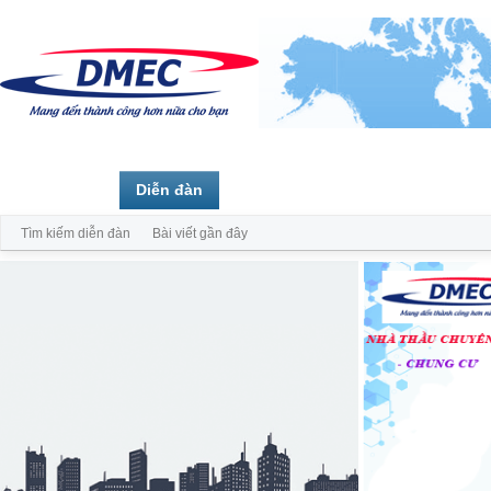
Trang chủ
Diễn đàn
Thành viên
Tìm kiếm diễn đàn
Bài viết gần đây