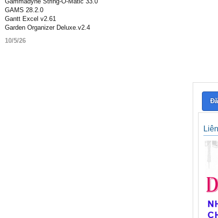
Gammadyne String-O-Matic 33.0
GAMS 28.2.0
Gantt Excel v2.61
Garden Organizer Deluxe.v2.4
10/5/26
Đă
Liê