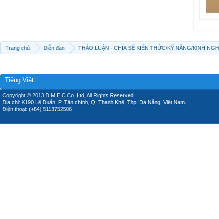
Trang chủ
Diễn đàn
THẢO LUẬN - CHIA SẼ KIẾN THỨC/KỸ NĂNG/KINH NG
Tiếng Việt
Copyright © 2013 D.M.E.C Co.,Ltd, All Rights Reserved.
Địa chỉ: K190 Lê Duẩn, P. Tân chính, Q. Thanh Khê, Thp. Đà Nẵng, Việt Nam.
Điện thoại: (+84) 5113752506