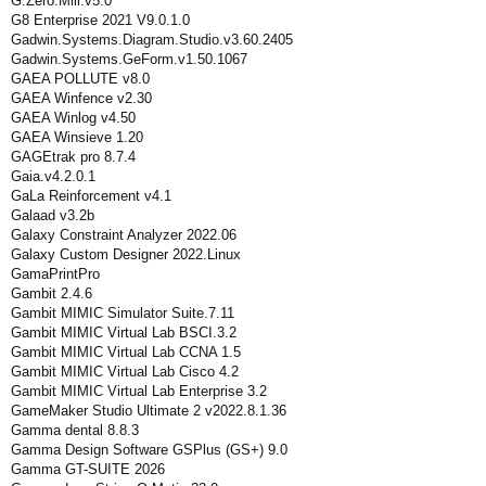
G.Zero.Mill.v5.0
G8 Enterprise 2021 V9.0.1.0
Gadwin.Systems.Diagram.Studio.v3.60.2405
Gadwin.Systems.GeForm.v1.50.1067
GAEA POLLUTE v8.0
GAEA Winfence v2.30
GAEA Winlog v4.50
GAEA Winsieve 1.20
GAGEtrak pro 8.7.4
Gaia.v4.2.0.1
GaLa Reinforcement v4.1
Galaad v3.2b
Galaxy Constraint Analyzer 2022.06
Galaxy Custom Designer 2022.Linux
GamaPrintPro
Gambit 2.4.6
Gambit MIMIC Simulator Suite.7.11
Gambit MIMIC Virtual Lab BSCI.3.2
Gambit MIMIC Virtual Lab CCNA 1.5
Gambit MIMIC Virtual Lab Cisco 4.2
Gambit MIMIC Virtual Lab Enterprise 3.2
GameMaker Studio Ultimate 2 v2022.8.1.36
Gamma dental 8.8.3
Gamma Design Software GSPlus (GS+) 9.0
Gamma GT-SUITE 2026