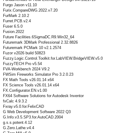
Furgo Jason v11.10
Furix.CompareDWG.2022.v7.20
FurMark 2.10.2
Furret.PCB.v2.4
Fuser 6.5.0
Fusion.2022
Future Facilities.6SigmaDC.R9.Win32_64
Futuremark 3DMark Professional 2.32.8826
Futuremark PCMark 10 v2.1.2574
Fuzor v2026 build 50823
Fuzzy.Logic.Control.Toolkit.for.LabVIEW.BridgeVIEW.v5.0
FuzzyTECH Pro v5.54
FVA-Workbench 2024 V9.2
FWSim Fireworks Simulator Pro 3.2.0.23
FX Math Tools v26.01.14 x64
FX Science Tools v26.01.14 x64
FX.Configurator.EN.v1.00
FX64 Software Solutions for Autodesk Inventor
fxCalc 4.9.3.2
Fxray.v5.0.for.FelixCAD
G Web Development Software 2022 Q3
G.Info.v3.5.SP3.for.AutoCAD.2004
g.s.s.potent.4.12
G.Zero.Lathe.v4.4