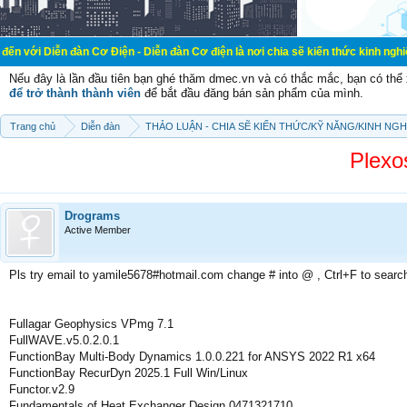
đàn Cơ Điện - Diễn đàn Cơ điện là nơi chia sẽ kiến thức kinh nghiệm trong lãnh
Nếu đây là lần đầu tiên bạn ghé thăm dmec.vn và có thắc mắc, bạn có th
để trở thành thành viên
để bắt đầu đăng bán sản phẩm của mình.
Trang chủ
Diễn đàn
THẢO LUẬN - CHIA SẼ KIẾN THỨC/KỸ NĂNG/KINH NG
Plexo
Drograms
Active Member
Pls try email to yamile5678#hotmail.com change # into @ , Ctrl+F to searc
Fullagar Geophysics VPmg 7.1
FullWAVE.v5.0.2.0.1
FunctionBay Multi-Body Dynamics 1.0.0.221 for ANSYS 2022 R1 x64
FunctionBay RecurDyn 2025.1 Full Win/Linux
Functor.v2.9
Fundamentals of Heat Exchanger Design 0471321710