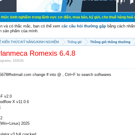
hiệm trong lãnh vực cơ điện, mua bán, ký gửi, cho thuê hàng hoá dịch vụ cá nhâ
vn và có thắc mắc, bạn có thể xem
các câu hỏi thường gặp
bằng cách nhấn 
n sản phẩm của mình.
SẼ KIẾN THỨC/KỸ NĂNG/KINH NGHIỆM
Thông gió
Thông gió thông thường
lanmeca Romexis 6.4.8
ograms
,
15/5/26
.
e5678#hotmail.com change # into @ , Ctrl+F to search softwares
F v2.0
odflow X v11.0.6
1
.2
(Win+Linux) 2025
lator v3 full cracked