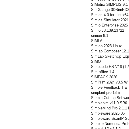
SIMetrix SIMPLIS 9.1 
SimGarage 3DSimED3
Simics 4.0 for Linux64
Simics Simulator 2021
Simio Enterprise 2025
Simio.v8.139.13722
simion 8.1
SIMLA
Simlab 2023 Linux
Simlab Composer 12.1
SimLab SketchUp Expor
SIMO
Simocode ES V16 (TIA
Sim-office 1.4
SIMPACK 2026
SimPHY 2024 v3.5 Wi
Simpie Feedback Train
simplant pro 18.5
Simple Cutting Softwa
Simplebim v11.0 SR6
SimpleMind Pro 2.1.1
Simpleware 2025.06
Simpleware ScanIP S
SimplexNumerica Profe
Simplify3D v4.1.2