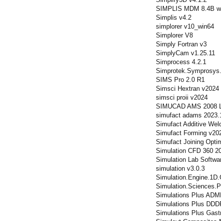
SIMPLIS MDM 8.4B w
Simplis v4.2
simplorer v10_win64
Simplorer V8
Simply Fortran v3
SimplyCam v1.25.11
Simprocess 4.2.1
Simprotek.Symprosys.
SIMS Pro 2.0 R1
Simsci Hextran v2024
simsci proii v2024
SIMUCAD AMS 2008 L
simufact adams 2023.
Simufact Additive Wel
Simufact Forming v20
Simufact Joining Opti
Simulation CFD 360 2
Simulation Lab Softw
simulation v3.0.3
Simulation.Engine.1D.
Simulation.Sciences.P
Simulations Plus ADME
Simulations Plus DDD
Simulations Plus Gast