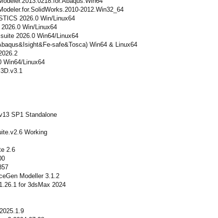
Modeler.2013.0218.for.Abaqus.Win64
Modeler.for.SolidWorks.2010-2012.Win32_64
TICS 2026.0 Win/Linux64
2026.0 Win/Linux64
uite 2026.0 Win64/Linux64
Abaqus&Isight&Fe-safe&Tosca) Win64 & Linux64
026.2
 Win64/Linux64
3D.v3.1
v13 SP1 Standalone
uite.v2.6 Working
te 2.6
00
857
aceGen Modeller 3.1.2
 1.26.1 for 3dsMax 2024
2025.1.9