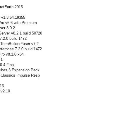
tratEarth 2015
 v1.3.64.19355
Pro v6.6 with Premium
ser 8.0.2
erver v8.2.1 build 50720
7.2.0 build 1472
 TerraBuilderFuser v7.2
terprise 7.2.0 build 1472
Pro v8.1.0 x64
.1
.4 Final
 Tubes 3 Expansion Pack
e Classics Impulse Resp
.13
x v2.10