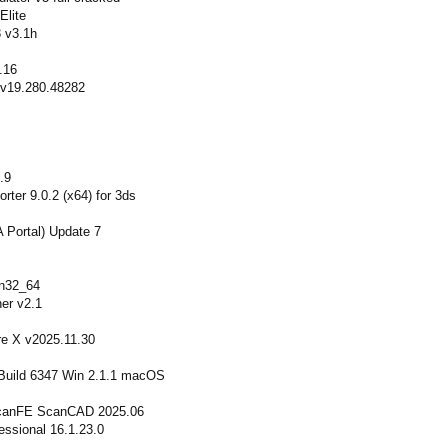
Elite
 v3.1h
.16
 v19.280.48282
.9
ter 9.0.2 (x64) for 3ds
 Portal) Update 7
n32_64
er v2.1
re X v2025.11.30
 Build 6347 Win 2.1.1 macOS
canFE ScanCAD 2025.06
ssional 16.1.23.0