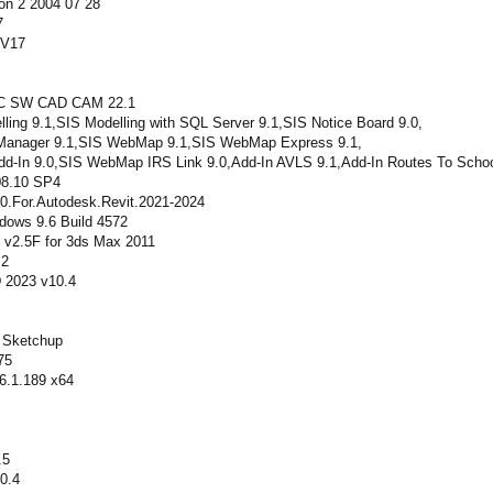
ion 2 2004 07 28
7
 V17
C SW CAD CAM 22.1
ling 9.1,SIS Modelling with SQL Server 9.1,SIS Notice Board 9.0,
Manager 9.1,SIS WebMap 9.1,SIS WebMap Express 9.1,
d-In 9.0,SIS WebMap IRS Link 9.0,Add-In AVLS 9.1,Add-In Routes To Schoo
08.10 SP4
.0.For.Autodesk.Revit.2021-2024
ndows 9.6 Build 4572
 v2.5F for 3ds Max 2011
.2
 2023 v10.4
r Sketchup
75
6.1.189 x64
.5
0.4