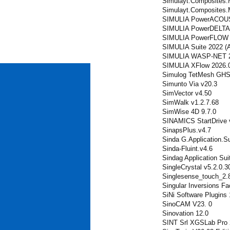
Simulayt.Composites.
Simulayt.Composites.
SIMULIA PowerACOUS
SIMULIA PowerDELTA 
SIMULIA PowerFLOW s
SIMULIA Suite 2022 (
SIMULIA WASP-NET 2
SIMULIA XFlow 2026.0
Simulog TetMesh GHS
Simunto Via v20.3
SimVector v4.50
SimWalk v1.2.7.68
SimWise 4D 9.7.0
SINAMICS StartDrive 
SinapsPlus.v4.7
Sinda G.Application.S
Sinda-Fluint.v4.6
Sindag Application Sui
SingleCrystal v5.2.0.3
Singlesense_touch_2.
Singular Inversions F
SiNi Software Plugins
SinoCAM V23. 0
Sinovation 12.0
SINT Srl XGSLab Pro 