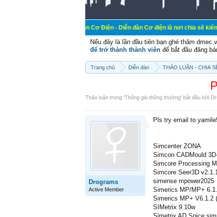
 đến với Diễn đàn Cơ Điện - Diễn đàn Cơ điện là nơi chia sẽ kiến thức kinh ng
Nếu đây là lần đầu tiên bạn ghé thăm dmec.
để trở thành thành viên
để bắt đầu đăng bá
Trang chủ
Diễn đàn
THẢO LUẬN - CHIA 
P
Thảo luận trong '
Thông gió thông thường
' bắt đầu bởi
Dr
Pls try email to yamil
Simcenter ZONA
Simcon CADMould 3D-
Simcore Processing M
Simcore Seer3D v2.1.
simense mpower2025
Drograms
Simerics MP/MP+ 6.1
Active Member
Simerics MP+ V6.1.2 
SIMetrix 9.10w
Simetrix AD Spice simu