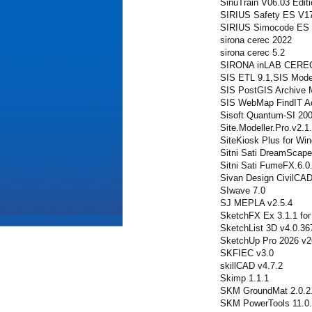
SinuTrain V06.03 Edit
SIRIUS Safety ES V1
SIRIUS Simocode ES
sirona cerec 2022
sirona cerec 5.2
SIRONA inLAB CERE
SIS ETL 9.1,SIS Model
SIS PostGIS Archive 
SIS WebMap FindIT Ad
Sisoft Quantum-SI 20
Site.Modeller.Pro.v2.1
SiteKiosk Plus for Wi
Sitni Sati DreamScape
Sitni Sati FumeFX.6.0
Sivan Design CivilCAD
SIwave 7.0
SJ MEPLA v2.5.4
SketchFX Ex 3.1.1 fo
SketchList 3D v4.0.36
SketchUp Pro 2026 v2
SKFIEC v3.0
skillCAD v4.7.2
Skimp 1.1.1
SKM GroundMat 2.0.2
SKM PowerTools 11.0.