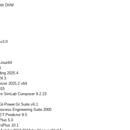
ith DVM
v3.0
inux64
1
ding 2025.4
24.3
mizer 2025.2 x64
015
are SimLab Composer 9.2.23
Gt-Power.Gt.Suite.v6.1
rocess.Engineering.Suite.2000
T Predictor 9.5
Plus 5.0
roPlus 10.1