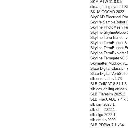
SKM PTW 11.0.0.5
skua geolog sysdrill S
SKUA GOCAD 2022
SkyCAD Electrical Pro
Skylife SampleRobot 
Skyline PhotoMesh Fu
Skyline SkylineGlobe S
Skyline Terra Builder v
Skyline TerraBuilder &
Skyline TerraBuilder En
Skyline TerraExplorer 
Skyline Terragate v6.5
Skymatter Mudbox v1.0
Slate Digital Classic
Slate Digital VerbSuit
slb cemcade v4.73
SLB CoilCAT 8.31.1.3
slb dox drilling office 
SLB Flaresim 2025.2
SLB FracCADE 7.4 kit
slb iam 2023.1
slb ofm 2022.1
slb olga 2022.1
slb omni v2020
SLB PDPlot 7.1 x64