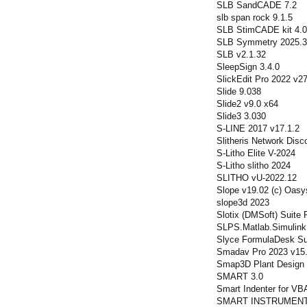
SLB SandCADE 7.2
slb span rock 9.1.5
SLB StimCADE kit 4.
SLB Symmetry 2025.3
SLB v2.1.32
SleepSign 3.4.0
SlickEdit Pro 2022 v2
Slide 9.038
Slide2 v9.0 x64
Slide3 3.030
S-LINE 2017 v17.1.2
Slitheris Network Disc
S-Litho Elite V-2024
S-Litho slitho 2024
SLITHO vU-2022.12
Slope v19.02 (c) Oasy
slope3d 2023
Slotix (DMSoft) Suite
SLPS.Matlab.Simulink.
Slyce FormulaDesk Su
Smadav Pro 2023 v15.
Smap3D Plant Design
SMART 3.0
Smart Indenter for VBA
SMART INSTRUMENT