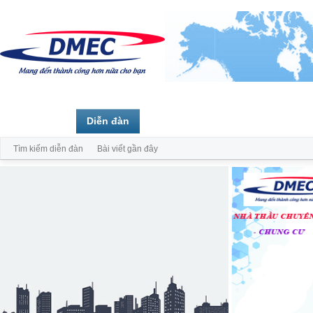
Trang chủ
Diễn đàn
Thành viên
Tìm kiếm diễn đàn
Bài viết gần đây