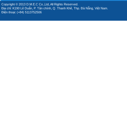
Copyright © 2013 D.M.E.C Co.,Ltd, All Rights Reserved.
Địa chỉ: K190 Lê Duẩn, P. Tân chính, Q. Thanh Khê, Thp. Đà Nẵng, Việt Nam.
Điện thoại: (+84) 5113752506