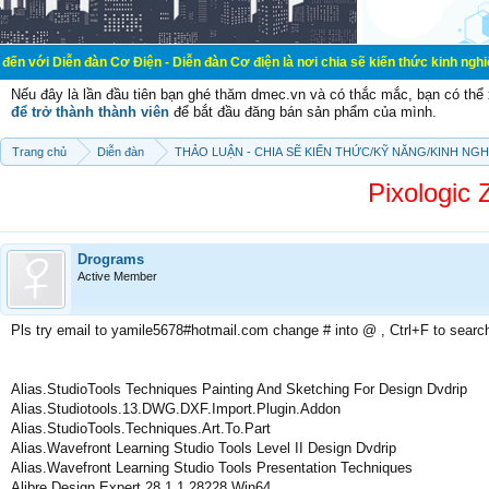
đàn Cơ Điện - Diễn đàn Cơ điện là nơi chia sẽ kiến thức kinh nghiệm trong lãnh
Nếu đây là lần đầu tiên bạn ghé thăm dmec.vn và có thắc mắc, bạn có th
để trở thành thành viên
để bắt đầu đăng bán sản phẩm của mình.
Trang chủ
Diễn đàn
THẢO LUẬN - CHIA SẼ KIẾN THỨC/KỸ NĂNG/KINH NG
Pixologic 
Drograms
Active Member
Pls try email to yamile5678#hotmail.com change # into @ , Ctrl+F to searc
Alias.StudioTools Techniques Painting And Sketching For Design Dvdrip
Alias.Studiotools.13.DWG.DXF.Import.Plugin.Addon
Alias.StudioTools.Techniques.Art.To.Part
Alias.Wavefront Learning Studio Tools Level II Design Dvdrip
Alias.Wavefront Learning Studio Tools Presentation Techniques
Alibre Design Expert 28.1.1.28228 Win64