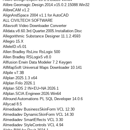
Alibre.Geomagic.Design.2014.v15.0.2.15088.Win32
AlibreCAM v1.2
AlignAndSpace 2004 v1.1 for AutoCAD
ALL CIVILTECH SOFTWARE
Allavsoft Video Downloader Converter
Alldata.v8.60.3rd.Quarter.2005.Installation.Disc
Allegorithmic Substance Designer 11.1.2.4593
Allegro 15.X
AlleleID.v5.01
Allen Bradley RsLinx RsLogix 500
Allen Bradley RSLogix5 v8.0
Allfusion Erwin Data Modeler 7.2 Keygen
AllMapSoft Universal Maps Downloader 10.141
Allpile v7.3B
Allplan 2025.1.3 x64
Allplan Frilo 2026.1
Allplan SDS 2 IN+EU+NA 2026.1
Allplan.SCIA.Engineer.2026.Win64
Allround Automations PL SQL Developer 14.0.6
Allycad 8.5
Almediadev BusinessSkinForm VCL 12.30
Almediadev DynamicSkinForm VCL 14.30
Almediadev SmartEffects VCL 3.30
Almediadev StyleControls VCL 4.94