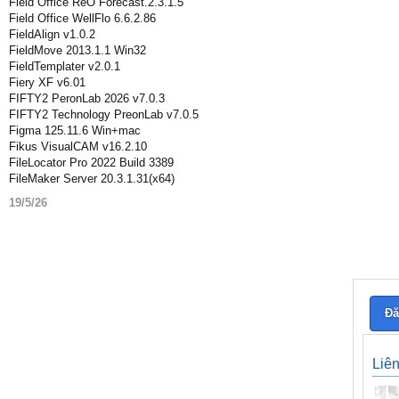
Field Office ReO Forecast.2.3.1.5
Field Office WellFlo 6.6.2.86
FieldAlign v1.0.2
FieldMove 2013.1.1 Win32
FieldTemplater v2.0.1
Fiery XF v6.01
FIFTY2 PeronLab 2026 v7.0.3
FIFTY2 Technology PreonLab v7.0.5
Figma 125.11.6 Win+mac
Fikus VisualCAM v16.2.10
FileLocator Pro 2022 Build 3389
FileMaker Server 20.3.1.31(x64)
19/5/26
Đă
Liê