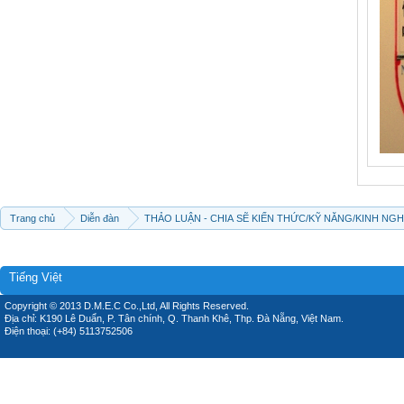
Trang chủ
Diễn đàn
THẢO LUẬN - CHIA SẼ KIẾN THỨC/KỸ NĂNG/KINH NG
Tiếng Việt
Copyright © 2013 D.M.E.C Co.,Ltd, All Rights Reserved.
Địa chỉ: K190 Lê Duẩn, P. Tân chính, Q. Thanh Khê, Thp. Đà Nẵng, Việt Nam.
Điện thoại: (+84) 5113752506