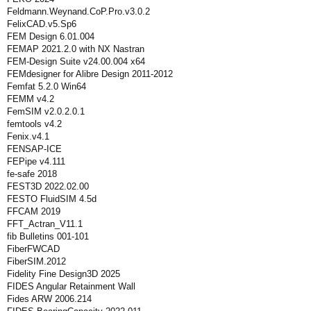
Feldmann.Weynand.CoP.Pro.v3.0.2
FelixCAD.v5.Sp6
FEM Design 6.01.004
FEMAP 2021.2.0 with NX Nastran
FEM-Design Suite v24.00.004 x64
FEMdesigner for Alibre Design 2011-2012
Femfat 5.2.0 Win64
FEMM v4.2
FemSIM v2.0.2.0.1
femtools v4.2
Fenix.v4.1
FENSAP-ICE
FEPipe v4.111
fe-safe 2018
FEST3D 2022.02.00
FESTO FluidSIM 4.5d
FFCAM 2019
FFT_Actran_V11.1
fib Bulletins 001-101
FiberFWCAD
FiberSIM.2012
Fidelity Fine Design3D 2025
FIDES Angular Retainment Wall
Fides ARW 2006.214