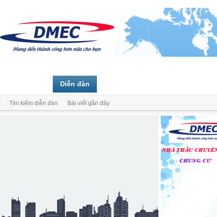
Trang chủ
Diễn đàn
Thành viên
Tìm kiếm diễn đàn
Bài viết gần đây