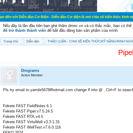
ễn đàn Cơ Điện - Diễn đàn Cơ điện là nơi chia sẽ kiến thức kinh nghiệm trong l
Nếu đây là lần đầu tiên bạn ghé thăm dmec.vn và có thắc mắc, bạn có th
để trở thành thành viên
để bắt đầu đăng bán sản phẩm của mình.
Trang chủ
Diễn đàn
THẢO LUẬN - CHIA SẼ KIẾN THỨC/KỸ NĂNG/KINH NG
Pipe
Drograms
Active Member
Pls try email to yamile5678#hotmail.com change # into @ , Ctrl+F to searc
Fekete FAST FieldNotes 6.1
Fekete FAST Piper.v7.5.24.5
Fekete FAST RTA.v4.5
Fekete FAST VirtuWell.v3.3.1.31
Fekete FAST WellTest.v7.6.0.116
FEKO 2024