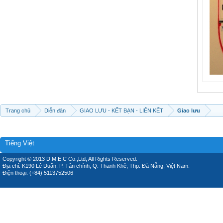
Trang chủ
Diễn đàn
GIAO LƯU - KẾT BẠN - LIÊN KẾT
Giao lưu
Tiếng Việt
Copyright © 2013 D.M.E.C Co.,Ltd, All Rights Reserved.
Địa chỉ: K190 Lê Duẩn, P. Tân chính, Q. Thanh Khê, Thp. Đà Nẵng, Việt Nam.
Điện thoại: (+84) 5113752506