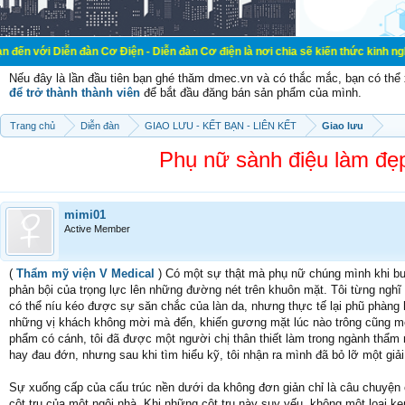
 đàn Cơ Điện - Diễn đàn Cơ điện là nơi chia sẽ kiến thức kinh nghiệm trong lãn
Nếu đây là lần đầu tiên bạn ghé thăm dmec.vn và có thắc mắc, bạn có th
để trở thành thành viên
để bắt đầu đăng bán sản phẩm của mình.
Trang chủ
Diễn đàn
GIAO LƯU - KẾT BẠN - LIÊN KẾT
Giao lưu
Phụ nữ sành điệu làm đẹ
mimi01
Active Member
(
Thẩm mỹ viện V Medical
) Có một sự thật mà phụ nữ chúng mình khi bư
phản bội của trọng lực lên những đường nét trên khuôn mặt. Tôi từng nghĩ 
có thể níu kéo được sự săn chắc của làn da, nhưng thực tế lại phũ phàng
những vị khách không mời mà đến, khiến gương mặt lúc nào trông cũng mệ
phẩm có cánh, tôi đã được một người chị thân thiết làm trong ngành thẩ
hay đau đớn, nhưng sau khi tìm hiểu kỹ, tôi nhận ra mình đã bỏ lỡ một giải
Sự xuống cấp của cấu trúc nền dưới da không đơn giản chỉ là câu chuyện c
cột trụ của một ngôi nhà. Khi những cột trụ này suy yếu, không một loại