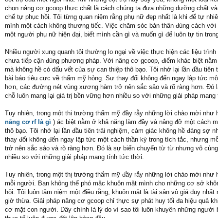
chọn nâng cơ gcoop thực chất là cách chúng ta đưa những dưỡng chất và
chế tự phục hồi. Tôi từng quan niệm rằng phụ nữ đẹp nhất là khi để tự nh
mình một cách không thương tiếc. Việc chăm sóc bản thân đúng cách với sự
một người phụ nữ hiện đại, biết mình cần gì và muốn gì để luôn tự tin tro
Nhiều người xung quanh tôi thường lo ngại về việc thực hiện các liệu trìn
chưa tiếp cận đúng phương pháp. Với nâng cơ gcoop, điểm khác biệt nằm 
mà không hề có dấu vết của sự can thiệp thô bạo. Tôi nhớ lại lần đầu ti
bài báo tiêu cực về thẩm mỹ hỏng. Sự thay đổi không đến ngay lập tức một 
hơn, các đường nét vùng xương hàm trở nên sắc sảo và rõ ràng hơn. Đó là
chỗ luôn mang lại giá trị bền vững hơn nhiều so với những giải pháp mang t
Tuy nhiên, trong một thị trường thẩm mỹ đầy rẫy những lời chào mời như hi
nâng cơ rf là gì
) ác biệt nằm ở khả năng làm đầy và nâng đỡ một cách mề
thô bạo. Tôi nhớ lại lần đầu tiên trải nghiệm, cảm giác không hề đáng s
thay đổi không đến ngay lập tức một cách thần kỳ trong tích tắc, nhưng m
trở nên sắc sảo và rõ ràng hơn. Đó là sự biến chuyển từ từ nhưng vô cùng 
nhiều so với những giải pháp mang tính tức thời.
Tuy nhiên, trong một thị trường thẩm mỹ đầy rẫy những lời chào mời như hi
mỗi người. Bạn không thể phó mặc khuôn mặt mình cho những cơ sở không 
hội. Tôi luôn tâm niệm một điều rằng, khuôn mặt là tài sản vô giá duy nhất
giờ thừa. Giải pháp nâng cơ gcoop chỉ thực sự phát huy tối đa hiệu quả k
cơ mặt con người. Đây chính là lý do vì sao tôi luôn khuyên những người 