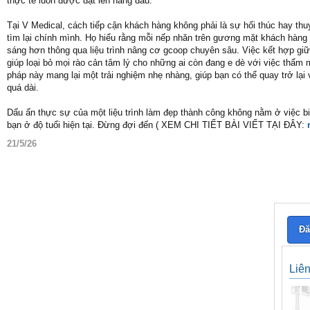
thực tế luôn được đặt lên hàng đầu.
Tại V Medical, cách tiếp cận khách hàng không phải là sự hối thúc hay t
tìm lại chính mình. Họ hiểu rằng mỗi nếp nhăn trên gương mặt khách hàng
sáng hơn thông qua liệu trình nâng cơ gcoop chuyên sâu. Việc kết hợp giữ
giúp loại bỏ mọi rào cản tâm lý cho những ai còn đang e dè với việc thẩm 
pháp này mang lại một trải nghiệm nhẹ nhàng, giúp bạn có thể quay trở lạ
quá dài.
Dấu ấn thực sự của một liệu trình làm đẹp thành công không nằm ở việc bi
bạn ở độ tuổi hiện tại. Đừng đợi đến ( XEM CHI TIẾT BÀI VIẾT TẠI ĐÂY:
21/5/26
Đă
Liê