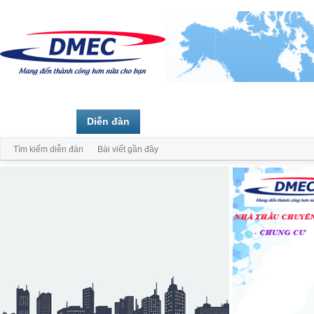
Trang chủ
Diễn đàn
Thành viên
Tìm kiếm diễn đàn
Bài viết gần đây