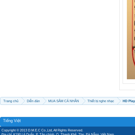
Trang chủ
Diễn đàn
MUA SẮM CÁ NHÂN
Thiết bị nghe nhạc
HD Play
Tiếng Việt
Copyright © 2013 D.M.E.C Co.,Ltd, All Rights Reserved.
Địa chỉ: K190 Lê Duẩn, P. Tân chính, Q. Thanh Khê, Thp. Đà Nẵng, Việt Nam.