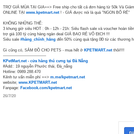
TRỢ GIÁ MÙA TẠI GIA==> Free ship cho tất cả đơn hàng từ 50k Và 
ONLINE TẠI
www.kpetmart.net
! - GIÁ được nói là quá "NGON BỔ RẺ"
KHÔNG NHỮNG THẾ:
3 khung giờ siêu HOT : 0h - 12h - 21h: Siêu flash sale và voucher hoàn ti
trợ giá 100 tỷ cùng hàng ngàn deal GIÁ BAO RẺ VÔ ĐỊCH !!!
Siêu sale
#hàng_chính_hãng
đến 50% cùng quà tặng 0Đ từ các thương hiệ
Gì cũng có, SẮM ĐỒ CHO PETS - mua hết ở
KPETMART.net
thôi!!!!
------------------------------------
KPetMart.net - cửa hàng thú cưng tại Đà Nẵng
#Add:: 19 nguyễn Phước thái, Đà_nẵng
Hotline: 0989.288.470
Kênh tư vấn miễn phí ==>
m.me/kpetmart.net
website;
www.KPETMART.net
Fanpage:
Facebook.com/kpetmart.net
26/7/20
Đă