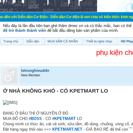
n đàn Cơ Điện - Diễn đàn Cơ điện là nơi chia sẽ kiến thức kinh nghiệm trong lã
Nếu đây là lần đầu tiên bạn ghé thăm dmec.vn và có thắc mắc, bạn có th
để trở thành thành viên
để bắt đầu đăng bán sản phẩm của mình.
Trang chủ
Diễn đàn
MUA SẮM CÁ NHÂN
Thiết bị nghe nhạc
HD Play
phụ kiện ch
letrunghieuddn
New Member
Ở NHÀ KHÔNG KHÓ - CÓ KPETMART LO
ĐANG Ở ĐÂU THÌ Ở NGUYÊN Ở ĐÓ
MUA ĐỒ CHO
#BOSS
- CÓ
#KPETMART
LO
Chúng mình có thức ăn, cát vệ sinh, sữa tắm, đồ dùng, chuồng, vòng cổ, 
Đặt hàng ngay thôi nào ==>
KPETMART.NET
- GIÁ BAO RẺ đã thế còn ̀ ̂̃ ́