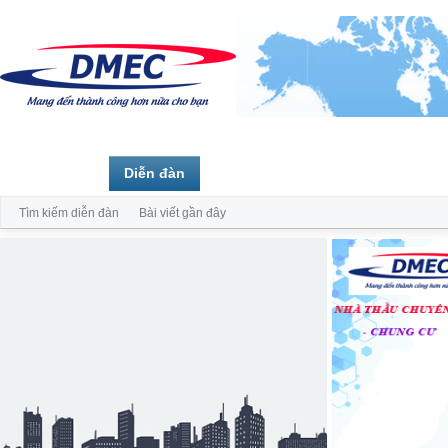
Trang chủ
Diễn đàn
Thành viên
Tìm kiếm diễn đàn
Bài viết gần đây