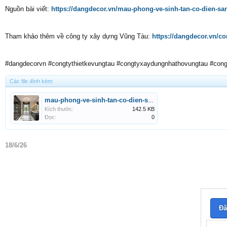
Nguồn bài viết:
https://dangdecor.vn/mau-phong-ve-sinh-tan-co-dien-sa
Tham khảo thêm về công ty xây dựng Vũng Tàu:
https://dangdecor.vn/co
#dangdecorvn #congtythietkevungtau #congtyxaydungnhathovungtau #cong
Các file đính kèm:
mau-phong-ve-sinh-tan-co-dien-sang-trong-dang-decor-2[1].jpg
Kích thước:
142.5 KB
Đọc:
0
18/6/26
Đă