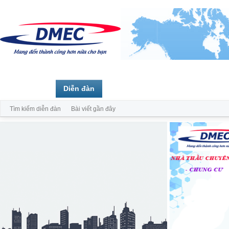
Trang chủ
Diễn đàn
Thành viên
Tìm kiếm diễn đàn
Bài viết gần đây