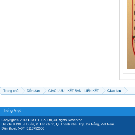
Trang chủ
Diễn đàn
GIAO LƯU - KẾT BẠN - LIÊN KẾT
Giao lưu
Tiếng Việt
Copyright © 2013 D.M.E.C Co.,Ltd, All Rights Reserved.
Địa chỉ: K190 Lê Duẩn, P. Tân chính, Q. Thanh Khê, Thp. Đà Nẵng, Việt Nam.
Điện thoại: (+84) 5113752506