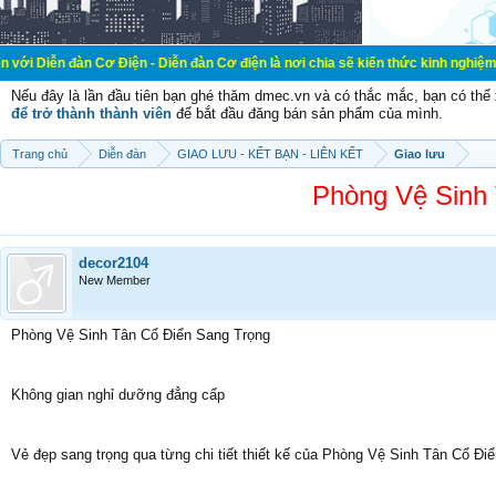
ơ Điện - Diễn đàn Cơ điện là nơi chia sẽ kiến thức kinh nghiệm trong lãnh vực 
Nếu đây là lần đầu tiên bạn ghé thăm dmec.vn và có thắc mắc, bạn có th
để trở thành thành viên
để bắt đầu đăng bán sản phẩm của mình.
Trang chủ
Diễn đàn
GIAO LƯU - KẾT BẠN - LIÊN KẾT
Giao lưu
Phòng Vệ Sinh
decor2104
New Member
Phòng Vệ Sinh Tân Cổ Điển Sang Trọng
Không gian nghỉ dưỡng đẳng cấp
Vẻ đẹp sang trọng qua từng chi tiết thiết kế của Phòng Vệ Sinh Tân Cổ Đi