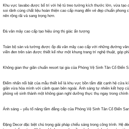
Khu vực lavabo được bố trí với hệ tủ treo tường kích thước lớn, vừa tạo
soi rãnh cùng chất liệu hoàn thiện cao cấp mang đến vẻ đẹp chuẩn phong c
nên rộng rãi và sang trọng hơn.
Đá vân mây cao cấp tạo hiệu ứng thị giác ấn tượng
Toàn bộ sàn và tường được ốp đá vân mây cao cấp với những đường vân 
viền đen trên sàn được thiết kế như một khung trang trí nghệ thuật, góp p
Không gian thư giãn chuẩn resort tại gia của Phòng Vệ Sinh Tân Cổ Điển 
Điểm nhấn nổi bật của mẫu thiết kế là khu vực bồn tắm đặt cạnh hệ cửa kí
giãn vừa hòa mình với cảnh quan bên ngoài. Ánh sáng tự nhiên kết hợp cù
phòng vệ sinh thành một không gian nghỉ dưỡng thực thụ ngay trong chính 
Ánh sáng – yếu tố nâng tầm đẳng cấp của Phòng Vệ Sinh Tân Cổ Điển Sa
Đặng Decor đặc biệt chú trọng giải pháp chiếu sáng trong công trình. Hệ đ