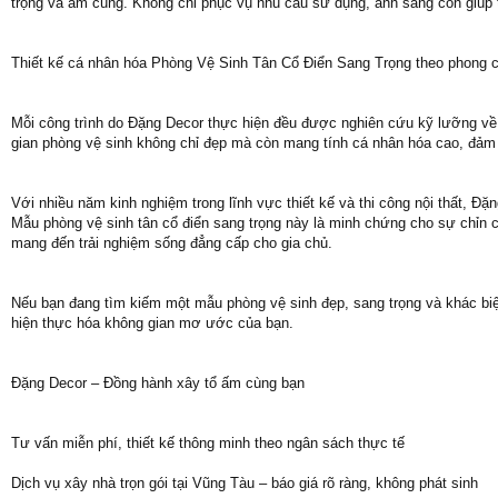
trọng và ấm cúng. Không chỉ phục vụ nhu cầu sử dụng, ánh sáng còn giúp tôn
Thiết kế cá nhân hóa Phòng Vệ Sinh Tân Cổ Điển Sang Trọng theo phong c
Mỗi công trình do Đặng Decor thực hiện đều được nghiên cứu kỹ lưỡng về
gian phòng vệ sinh không chỉ đẹp mà còn mang tính cá nhân hóa cao, đảm bả
Với nhiều năm kinh nghiệm trong lĩnh vực thiết kế và thi công nội thất, Đ
Mẫu phòng vệ sinh tân cổ điển sang trọng này là minh chứng cho sự chỉn chu
mang đến trải nghiệm sống đẳng cấp cho gia chủ.
Nếu bạn đang tìm kiếm một mẫu phòng vệ sinh đẹp, sang trọng và khác biệ
hiện thực hóa không gian mơ ước của bạn.
Đặng Decor – Đồng hành xây tổ ấm cùng bạn
Tư vấn miễn phí, thiết kế thông minh theo ngân sách thực tế
Dịch vụ xây nhà trọn gói tại Vũng Tàu – báo giá rõ ràng, không phát sinh