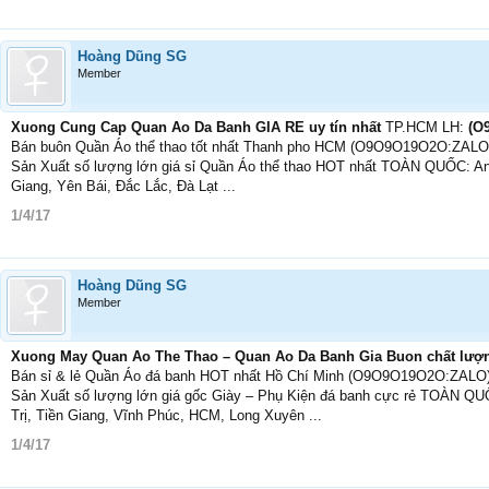
Hoàng Dũng SG
Member
Xuong Cung Cap Quan Ao Da Banh GIA RE uy tín nhất
TP.HCM LH:
(O
Bán buôn Quần Áo thể thao tốt nhất Thanh pho HCM (O9O9O19O2O:ZALO
Sản Xuất số lượng lớn giá sỉ Quần Áo thể thao HOT nhất TOÀN QUỐC: An 
Giang, Yên Bái, Đắc Lắc, Đà Lạt ...
1/4/17
Hoàng Dũng SG
Member
Xuong May Quan Ao The Thao – Quan Ao Da Banh Gia Buon chất lượ
Bán sỉ & lẻ Quần Áo đá banh HOT nhất Hồ Chí Minh (O9O9O19O2O:ZALO
Sản Xuất số lượng lớn giá gốc Giày – Phụ Kiện đá banh cực rẻ TOÀN QU
Trị, Tiền Giang, Vĩnh Phúc, HCM, Long Xuyên ...
1/4/17