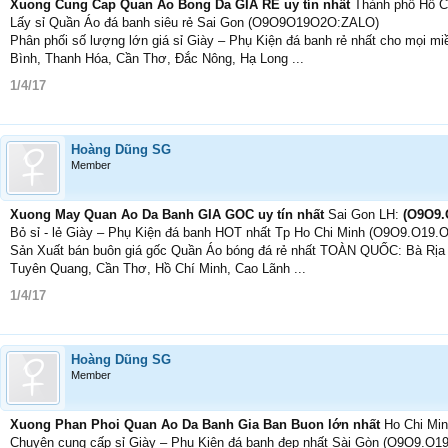
Xuong Cung Cap Quan Ao Bong Da GIA RE uy tín nhất
Thành phố Hồ C
Lấy sỉ Quần Áo đá banh siêu rẻ Sai Gon (O9O9O19O2O:ZALO)
Phân phối số lượng lớn giá sỉ Giày – Phụ Kiện đá banh rẻ nhất cho mọi mi
Bình, Thanh Hóa, Cần Thơ, Đắc Nông, Hạ Long ...
1/4/17
Hoàng Dũng SG
Member
Xuong May Quan Ao Da Banh GIA GOC uy tín nhất
Sai Gon LH:
(O9O9.
Bỏ sỉ - lẻ Giày – Phụ Kiện đá banh HOT nhất Tp Ho Chi Minh (O9O9.O19.
Sản Xuất bán buôn giá gốc Quần Áo bóng đá rẻ nhất TOÀN QUỐC: Bà Rịa
Tuyên Quang, Cần Thơ, Hồ Chí Minh, Cao Lãnh ...
1/4/17
Hoàng Dũng SG
Member
Xuong Phan Phoi Quan Ao Da Banh Gia Ban Buon lớn nhất
Ho Chi Mi
Chuyên cung cấp sỉ Giày – Phụ Kiện đá banh đẹp nhất Sài Gòn (O9O9.O1