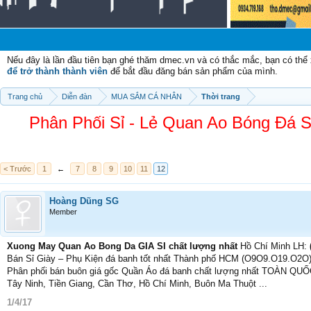
Chào
Nếu đây là lần đầu tiên bạn ghé thăm dmec.vn và có thắc mắc, bạn có th
để trở thành thành viên
để bắt đầu đăng bán sản phẩm của mình.
Trang chủ
Diễn đàn
MUA SẮM CÁ NHÂN
Thời trang
Phân Phối Sỉ - Lẻ Quan Ao Bóng Đá
< Trước
1
←
7
8
9
10
11
12
Hoàng Dũng SG
Member
Xuong May Quan Ao Bong Da GIA SI chất lượng nhất
Hồ Chí Minh LH:
Bán Sỉ Giày – Phụ Kiện đá banh tốt nhất Thành phố HCM (O9O9.O19.O2O
Phân phối bán buôn giá gốc Quần Áo đá banh chất lượng nhất TOÀN QUỐC
Tây Ninh, Tiền Giang, Cần Thơ, Hồ Chí Minh, Buôn Ma Thuột ...
1/4/17