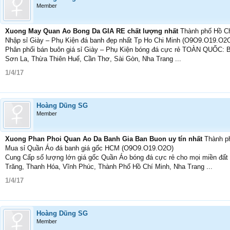
Member
Xuong May Quan Ao Bong Da GIA RE chất lượng nhất
Thành phố Hồ C
Nhập sỉ Giày – Phụ Kiện đá banh đẹp nhất Tp Ho Chi Minh (O9O9.O19.O2
Phân phối bán buôn giá sỉ Giày – Phụ Kiện bóng đá cực rẻ TOÀN QUỐC: 
Sơn La, Thừa Thiên Huế, Cần Thơ, Sài Gòn, Nha Trang ...
1/4/17
Hoàng Dũng SG
Member
Xuong Phan Phoi Quan Ao Da Banh Gia Ban Buon uy tín nhất
Thành p
Mua sỉ Quần Áo đá banh giá gốc HCM (O9O9.O19.O2O)
Cung Cấp số lượng lớn giá gốc Quần Áo bóng đá cực rẻ cho mọi miền đất
Trăng, Thanh Hóa, Vĩnh Phúc, Thành Phố Hồ Chí Minh, Nha Trang ...
1/4/17
Hoàng Dũng SG
Member