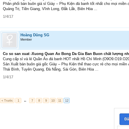
Phân phối bán buôn giá sỉ Giày – Phụ Kiện đá banh tốt nhất cho mọi miền 
Quảng Trị, Tiền Giang, Vĩnh Long, Đắk Lắk, Biên Hòa ...
1/4/17
Hoàng Dũng SG
Member
Co so san xuat -Xuong Quan Ao Bong Da Gia Ban Buon chất lượng n
Cung cấp sỉ và lẻ Quần Áo đá banh HOT nhất Hồ Chí Minh (O9O9.O19.O2
Sản Xuất bán buôn giá gốc Giày – Phụ Kiện thể thao cực rẻ cho mọi miền
Thái Bình, Tuyên Quang, Đà Nẵng, Sài Gòn, Biên Hòa ...
1/4/17
< Trước
1
←
7
8
9
10
11
12
Đă