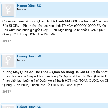
Hoàng Dũng SG
Member
Co so san xuat -Xuong Quan Ao Da Banh GIA GOC uy tín nhất
Sai Gon
Bán Sỉ Giày – Phụ Kiện bóng đá đẹp nhất TP.HCM (O9O9O19O2O:ZALO)
Sản Xuất bán buôn giá gốc Giày – Phụ Kiện bóng đá rẻ nhất TOÀN QUỐC: 
Giang, Vĩnh Long, HCM, Thủ Dầu Một ...
1/4/17
Hoàng Dũng SG
Member
Xuong May Quan Ao The Thao – Quan Ao Bong Da GIA RE uy tín nhấ
Phân phối sỉ - Lẻ Giày – Phụ Kiện bóng đá đẹp nhất Hồ Chí Minh (O9O9
Phân phối bán buôn giá sỉ Quần Áo đá banh HOT nhất TOÀN QUỐC: An Gian
Quang, Vĩnh Phúc, Thành Phố Hồ Chí Minh, Long Xuyên ...
1/4/17
Hoàng Dũng SG