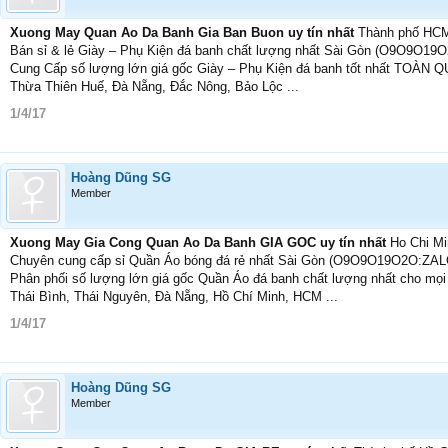
Xuong May Quan Ao Da Banh Gia Ban Buon uy tín nhất
Thành phố HC
Bán sỉ & lẻ Giày – Phụ Kiện đá banh chất lượng nhất Sài Gòn (O9O9O1
Cung Cấp số lượng lớn giá gốc Giày – Phụ Kiện đá banh tốt nhất TOÀN Q
Thừa Thiên Huế, Đà Nẵng, Đắc Nông, Bảo Lộc ...
1/4/17
Hoàng Dũng SG
Member
Xuong May Gia Cong Quan Ao Da Banh GIA GOC uy tín nhất
Ho Chi M
Chuyên cung cấp sỉ Quần Áo bóng đá rẻ nhất Sài Gòn (O9O9O19O2O:ZAL
Phân phối số lượng lớn giá gốc Quần Áo đá banh chất lượng nhất cho mọ
Thái Bình, Thái Nguyên, Đà Nẵng, Hồ Chí Minh, HCM ...
1/4/17
Hoàng Dũng SG
Member