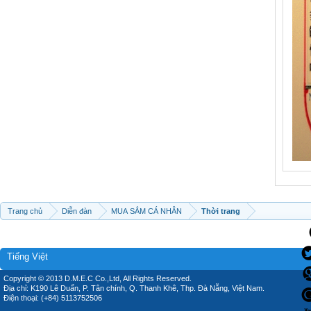
Trang chủ
Diễn đàn
MUA SẮM CÁ NHÂN
Thời trang
Tiếng Việt
Copyright © 2013 D.M.E.C Co.,Ltd, All Rights Reserved.
Địa chỉ: K190 Lê Duẩn, P. Tân chính, Q. Thanh Khê, Thp. Đà Nẵng, Việt Nam.
Điện thoại: (+84) 5113752506