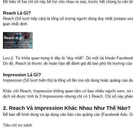
Để hiểu rõ hai chỉ số này bổ trợ cho nhau ra sao, trước hết chúng ta cần b
Reach Là Gì?
Reach (Số lượt tiếp cận) là tổng số lượng người dùng duy nhất (unique use
gian nhất định.
Lưu ý: Từ khóa quan trọng ở đây là "duy nhất". Dù một tài khoản Facebook 
Do đó, Reach là thước đo hoàn hảo để đánh giá độ bao phủ thị trường của
Impression Là Gì?
Impression (Số lượt hiển thị) là tổng số lần mà nội dung hoặc quảng cáo đ
Khác với Reach, Impression không quan tâm có bao nhiêu người xem, nó ch
dịch sẽ được tính là 3 Impressions nhưng chỉ có 1 Reach. Chỉ số này phản 
2. Reach Và Impression Khác Nhau Như Thế Nào?
Để bạn dễ hình dung và áp dụng vào báo cáo quảng cáo (Facebook Ads, Go
Tiêu chí so sánh