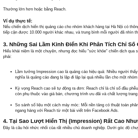
Thường lớn hơn hoặc bằng Reach.
Ví dụ thực tế:
Nếu chiến dịch hiển thị quảng cáo cho nhóm khách hàng tại Hà Nội có thô
tiếp cận được 10.000 người khác nhau, và trung bình mỗi người đã nhìn thấ
3. Những Sai Lầm Kinh Điển Khi Phân Tích Chỉ Số
Hiểu khái niệm là một chuyện, nhưng đọc hiểu "sức khỏe" chiến dịch qua 
phải:
Lầm tưởng Impression cao là quảng cáo hiệu quả: Nhiều người thấy s
nghĩa là quảng cáo đang bị lặp đi lặp lại quá nhiều lần cho một nhó
Kỳ vọng Reach cao sẽ tự động ra đơn: Reach chỉ là chỉ số đầu phễu
còn phụ thuộc vào giá bán, chương trình ưu đãi và chất lượng trang
So sánh số liệu một cách máy móc: Mỗi nền tảng có thuật toán phân
ngang hàng với Reach từ một bài viết trên Facebook Ads.
4. Tại Sao Lượt Hiển Thị (Impression) Rất Cao 
Đây là câu hỏi nhức nhối của rất nhiều chủ doanh nghiệp. Dưới góc độ ch