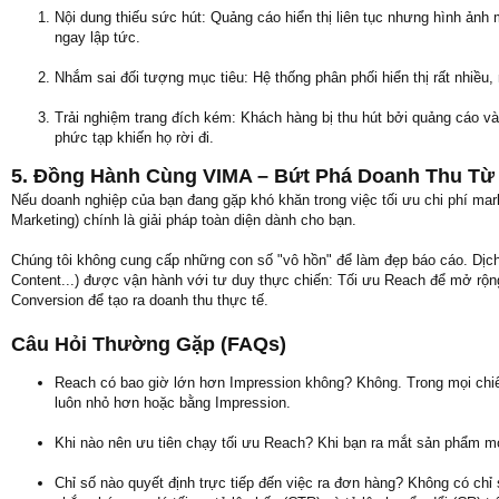
Nội dung thiếu sức hút: Quảng cáo hiển thị liên tục nhưng hình ảnh 
ngay lập tức.
Nhắm sai đối tượng mục tiêu: Hệ thống phân phối hiển thị rất nhiều, n
Trải nghiệm trang đích kém: Khách hàng bị thu hút bởi quảng cáo và
phức tạp khiến họ rời đi.
5. Đồng Hành Cùng VIMA – Bứt Phá Doanh Thu Từ 
Nếu doanh nghiệp của bạn đang gặp khó khăn trong việc tối ưu chi phí mark
Marketing) chính là giải pháp toàn diện dành cho bạn.
Chúng tôi không cung cấp những con số "vô hồn" để làm đẹp báo cáo. Dị
Content...) được vận hành với tư duy thực chiến: Tối ưu Reach để mở rộn
Conversion để tạo ra doanh thu thực tế.
Câu Hỏi Thường Gặp (FAQs)
Reach có bao giờ lớn hơn Impression không? Không. Trong mọi chiến
luôn nhỏ hơn hoặc bằng Impression.
Khi nào nên ưu tiên chạy tối ưu Reach? Khi bạn ra mắt sản phẩm m
Chỉ số nào quyết định trực tiếp đến việc ra đơn hàng? Không có chỉ