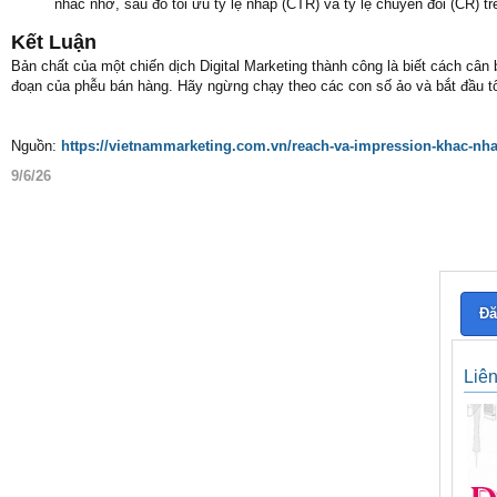
nhắc nhớ, sau đó tối ưu tỷ lệ nhấp (CTR) và tỷ lệ chuyển đổi (CR) tr
Kết Luận
Bản chất của một chiến dịch Digital Marketing thành công là biết cách cân 
đoạn của phễu bán hàng. Hãy ngừng chạy theo các con số ảo và bắt đầu t
Nguồn:
https://vietnammarketing.com.vn/reach-va-impression-khac-nha
9/6/26
Đă
Liê