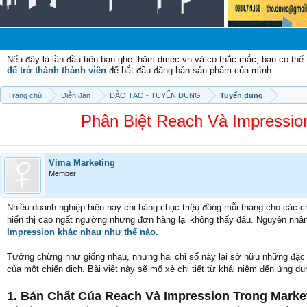
Ch
Nếu đây là lần đầu tiên bạn ghé thăm dmec.vn và có thắc mắc, bạn có th
để trở thành thành viên
để bắt đầu đăng bán sản phẩm của mình.
Trang chủ
Diễn đàn
ĐÀO TẠO - TUYỂN DỤNG
Tuyển dụng
Phân Biệt Reach Và Impressio
Vima Marketing
Member
Nhiều doanh nghiệp hiện nay chi hàng chục triệu đồng mỗi tháng cho các chi
hiển thị cao ngất ngưỡng nhưng đơn hàng lại không thấy đâu. Nguyên nhâ
Impression khác nhau như thế nào
.
Tưởng chừng như giống nhau, nhưng hai chỉ số này lại sở hữu những đặc tí
của một chiến dịch. Bài viết này sẽ mổ xẻ chi tiết từ khái niệm đến ứng d
1. Bản Chất Của Reach Và Impression Trong Marke