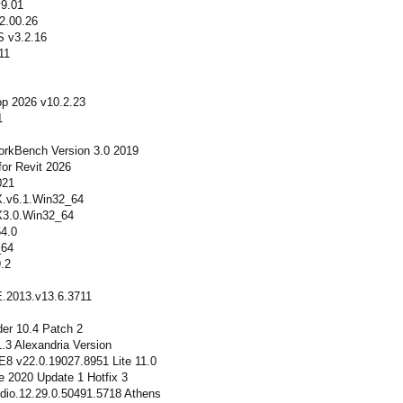
v9.01
2.00.26
S v3.2.16
11
op 2026 v10.2.23
1
orkBench Version 3.0 2019
for Revit 2026
021
X.v6.1.Win32_64
X3.0.Win32_64
64.0
_64
.2
2013.v13.6.3711
er 10.4 Patch 2
.3 Alexandria Version
8 v22.0.19027.8951 Lite 11.0
 2020 Update 1 Hotfix 3
io.12.29.0.50491.5718 Athens