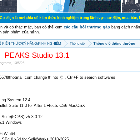
 chia sẽ kiến thức kinh nghiệm trong lãnh vực cơ điện, mua bán, ký gửi, cho th
vn và có thắc mắc, bạn có thể xem
các câu hỏi thường gặp
bằng cách nhấn 
n sản phẩm của mình.
SẼ KIẾN THỨC/KỸ NĂNG/KINH NGHIỆM
Thông gió
Thông gió thông thường
PEAKS Studio 13.1
ograms
,
13/5/26
.
e5678#hotmail.com change # into @ , Ctrl+F to search softwares
ing System 12.4
Bullet Suite 11.0 for After EFfects CS6 MacOSX
er Suite(FCPS) v5.3.0.12
.6.1 Windows
.6 Win64
P4.0 x64 for SolidWorks 2010-2025