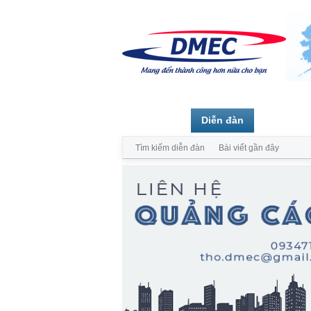
Trang chủ
Diễn đàn
Thành vi
Tìm kiếm diễn đàn
Bài viết gần đây