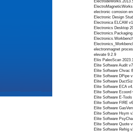
ElectrodeWorks.2013
ElectroMagneticWork
electronic corrosion en
Electronic Design Stud
Electronica ELCAM v1
Electronics Desktop 2
Electronics.Packaging
Electronics.Workbench
Electronics_Workben
electronmagnet proces
elevate 9.2.9
Eliis PaleoScan 2023.
Elite Software Audit v
Elite Software Chvac 
Elite Software DPipe v
Elite Software DuctSi
Elite Software ECA v4
Elite Software Ecoord 
Elite Software E-Tools
Elite Software FIRE v
Elite Software GasVen
Elite Software Hsym v
Elite Software PsyCha
Elite Software Quote v
Elite Software Refrig 