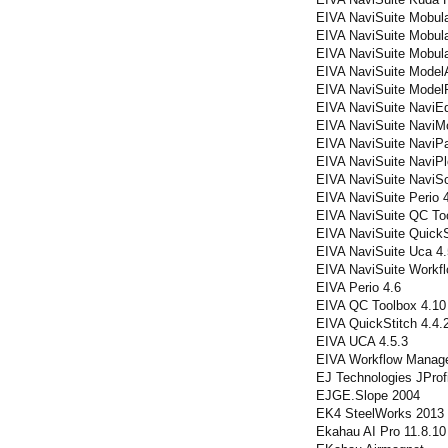
EIVA NaviSuite Mobula
EIVA NaviSuite Mobul
EIVA NaviSuite Mobula
EIVA NaviSuite ModelA
EIVA NaviSuite ModelP
EIVA NaviSuite NaviEd
EIVA NaviSuite NaviMo
EIVA NaviSuite NaviPa
EIVA NaviSuite NaviPl
EIVA NaviSuite NaviS
EIVA NaviSuite Perio 
EIVA NaviSuite QC Too
EIVA NaviSuite QuickS
EIVA NaviSuite Uca 4.
EIVA NaviSuite Workf
EIVA Perio 4.6
EIVA QC Toolbox 4.10
EIVA QuickStitch 4.4.
EIVA UCA 4.5.3
EIVA Workflow Manage
EJ Technologies JProfi
EJGE.Slope 2004
EK4 SteelWorks 2013
Ekahau AI Pro 11.8.10