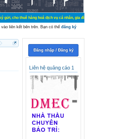
uê hàng hoá dịch vụ cá nhân, gia đình. Mua bán, ký gửi, cho thuê thiết bị hệ 
vào liên kết bên trên. Bạn có thể
đăng ký
Đăng nhập / Đăng ký
Liên hệ quảng cáo 1