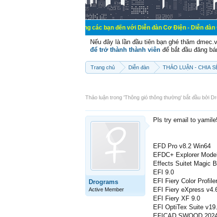
Chào mừng các bạn đến với Diễn đàn Cơ Điện - Diễn đàn Cơ điện là nơi
Nếu đây là lần đầu tiên bạn ghé thăm dmec.
để trở thành thành viên
để bắt đầu đăng bá
Trang chủ
Diễn đàn
THẢO LUẬN - CHIA 
Thảo luận trong '
Thông gió thông thường
' bắt đầu bởi
Dr
Pls try email to yamil
EFD Pro v8.2 Win64
EFDC+ Explorer Model
Effects Suitet Magic 
EFI 9.0
EFI Fiery Color Profil
Drograms
EFI Fiery eXpress v4
Active Member
EFI Fiery XF 9.0
EFI OptiTex Suite v19
EFICAD SWOOD 2024 S