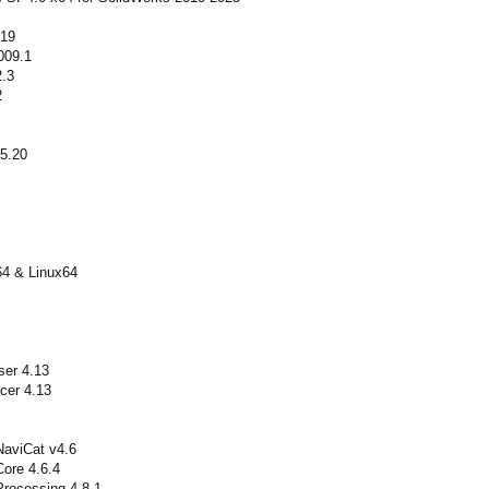
.19
009.1
2.3
2
5.20
64 & Linux64
ser 4.13
cer 4.13
NaviCat v4.6
ore 4.6.4
rocessing 4.8.1