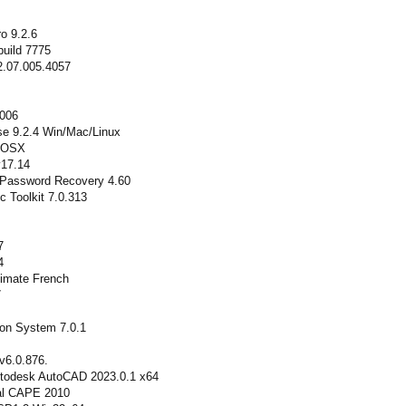
o 9.2.6
uild 7775
2.07.005.4057
2006
ise 9.2.4 Win/Mac/Linux
acOSX
v17.14
 Password Recovery 4.60
 Toolkit 7.0.313
7
4
timate French
7
ion System 7.0.1
.v6.0.876.
Autodesk AutoCAD 2023.0.1 x64
nal CAPE 2010