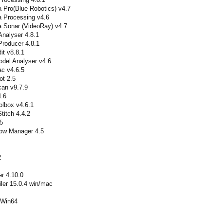
 Pro(Blue Robotics) v4.7
a Processing v4.6
 Sonar (VideoRay) v4.7
nalyser 4.8.1
roducer 4.8.1
it v8.8.1
del Analyser v4.6
c v4.6.5
ot 2.5
can v9.7.9
4.6
lbox v4.6.1
titch 4.4.2
5
low Manager 4.5
2
r 4.10.0
ler 15.0.4 win/mac
 Win64