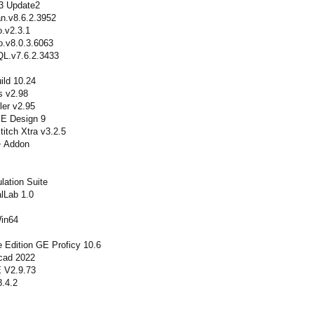
3 Update2
n.v8.6.2.3952
.v2.3.1
.v8.0.3.6063
L.v7.6.2.3433
ild 10.24
s v2.98
ler v2.95
PE Design 9
titch Xtra v3.2.5
+ Addon
ation Suite
lLab 1.0
in64
Edition GE Proficy 10.6
cad 2022
V2.9.73
.4.2