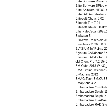
Elite Software Rhvac 
Elite Software SPipe v
Elite Solfware HTOOL
EliteCAD Architektur v
Elitesoft Chvac 8.02
Elitesoft Fire 7.01
Elitesoft Rhvac Deskt
Ellis PaleoScan 2025.
Elsiwave 5
ElsiWave Reservoir W
ElumTools 2026.5.0.3 
ELYSIUM InfiPoints 2
Elysium.CADdoctor.E
Elysium.CADdoctor.S
eM Client Pro 7.2.354
EM.Cube 2013.Win32
EMA TimingDesigner 9
E-Machine 2312
EMAG.Tech.EM.CUBE.
EMapZone 4.2
Embarcadero C++Build
Embarcadero Delphi 11
Embarcadero Delphi XE
Embarcadero InterBase
Embarcadero RAD Stud