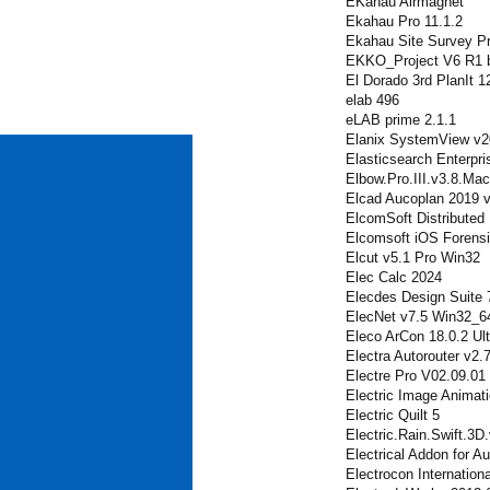
EKahau Airmagnet
Ekahau Pro 11.1.2
Ekahau Site Survey Pr
EKKO_Project V6 R1 b
El Dorado 3rd PlanIt 1
elab 496
eLAB prime 2.1.1
Elanix SystemView v
Elasticsearch Enterpr
Elbow.Pro.III.v3.8.M
Elcad Aucoplan 2019 
ElcomSoft Distributed
Elcomsoft iOS Forensic
Elcut v5.1 Pro Win32
Elec Calc 2024
Elecdes Design Suite 
ElecNet v7.5 Win32_6
Eleco ArCon 18.0.2 Ul
Electra Autorouter v2.
Electre Pro V02.09.01
Electric Image Animat
Electric Quilt 5
Electric.Rain.Swift.3D
Electrical Addon for 
Electrocon Internatio