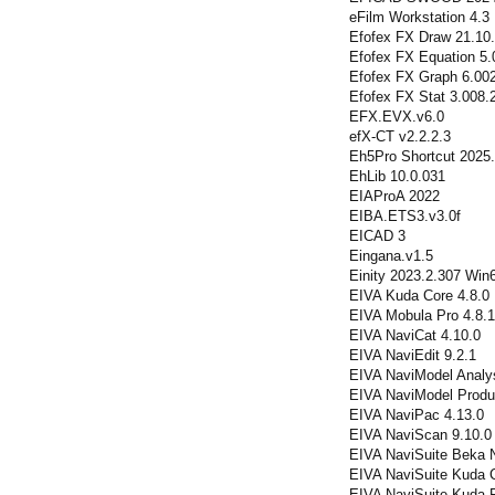
eFilm Workstation 4.3
Efofex FX Draw 21.10
Efofex FX Equation 5.
Efofex FX Graph 6.00
Efofex FX Stat 3.008.
EFX.EVX.v6.0
efX-CT v2.2.2.3
Eh5Pro Shortcut 2025.
EhLib 10.0.031
EIAProA 2022
EIBA.ETS3.v3.0f
EICAD 3
Eingana.v1.5
Einity 2023.2.307 Win
EIVA Kuda Core 4.8.0
EIVA Mobula Pro 4.8.1
EIVA NaviCat 4.10.0
EIVA NaviEdit 9.2.1
EIVA NaviModel Analy
EIVA NaviModel Produ
EIVA NaviPac 4.13.0
EIVA NaviScan 9.10.0
EIVA NaviSuite Beka 
EIVA NaviSuite Kuda C
EIVA NaviSuite Kuda P