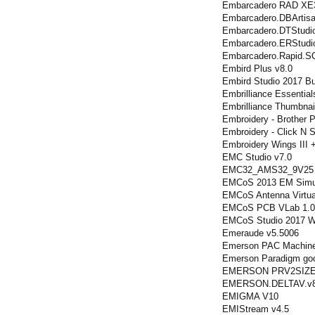
Embarcadero RAD XE
Embarcadero.DBArtisa
Embarcadero.DTStudio
Embarcadero.ERStudio
Embarcadero.Rapid.SQ
Embird Plus v8.0
Embird Studio 2017 Bu
Embrilliance Essential
Embrilliance Thumbnai
Embroidery - Brother 
Embroidery - Click N S
Embroidery Wings III 
EMC Studio v7.0
EMC32_AMS32_9V25
EMCoS 2013 EM Simul
EMCoS Antenna Virtua
EMCoS PCB VLab 1.0
EMCoS Studio 2017 W
Emeraude v5.5006
Emerson PAC Machine 
Emerson Paradigm go
EMERSON PRV2SIZE 
EMERSON.DELTAV.v8
EMIGMA V10
EMIStream v4.5