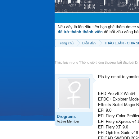
Nếu đây là lần đầu tiên bạn ghé thăm dmec.
để trở thành thành viên
để bắt đầu đăng bá
Trang chủ
Diễn đàn
THẢO LUẬN - CHIA 
Thảo luận trong '
Thông gió thông thường
' bắt đầu bởi
Dr
Pls try email to yamil
EFD Pro v8.2 Win64
EFDC+ Explorer Model
Effects Suitet Magic 
EFI 9.0
EFI Fiery Color Profil
Drograms
EFI Fiery eXpress v4
Active Member
EFI Fiery XF 9.0
EFI OptiTex Suite v19
EFICAD SWOOD 2024 S