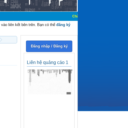
Chào mừng các bạn đến với Diễn đàn Cơ
vào liên kết bên trên. Bạn có thể
đăng ký
Đăng nhập / Đăng ký
Liên hệ quảng cáo 1