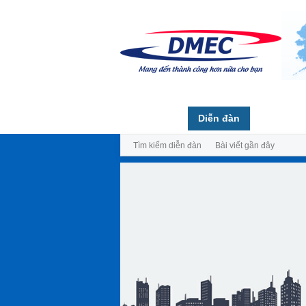
Trang chủ
Diễn đàn
Thành vi
Tìm kiếm diễn đàn
Bài viết gần đây