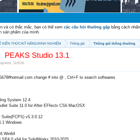
vn và có thắc mắc, bạn có thể xem
các câu hỏi thường gặp
bằng cách nhấn 
n sản phẩm của mình.
SẼ KIẾN THỨC/KỸ NĂNG/KINH NGHIỆM
Thông gió
Thông gió thông thường
PEAKS Studio 13.1
ograms
,
11/5/26
.
e5678#hotmail.com change # into @ , Ctrl+F to search softwares
ing System 12.4
Bullet Suite 11.0 for After EFfects CS6 MacOSX
er Suite(FCPS) v5.3.0.12
.6.1 Windows
.6 Win64
P4.0 x64 for SolidWorks 2010-2025