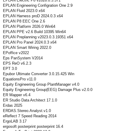
EPLAN Electric P8 v2026.0.3.371
EPLAN Engineering Configration One 2.9
EPLAN Fluid 2023.0 x64
EPLAN Harness proD 2024.0.3 x64
EPLAN P8 EEC One 2.6
EPLAN Platform 2026.0 Win64
EPLAN PPE v2.6 Build 10395 Win64
EPLAN Preplanning v2023.0.3.19351 x64
EPLAN Pro Panel 2024.0.3 x64
EPLAN Smart Wiring 2022.0
EPoffice v2022
Eps PanSystem V2014
EPS ReO v6.2.3
EPT 3.0
Epubor Ultimate Converter 3.0.15.425 Win
EquationsPro v11.0
Equity Engineering Group PlantManager v4.0
Equity Engineering Group(EEG) Damage Plus v2.0.0
ER Mapper v6.4
ER Studio Data Architect 17.1.0
Erdas 2025
ERDAS.Stereo.Analyst.v1.0
eReflect 7 Speed Reading 2014
ErgoLAB 3.17
ergosoft posterprint posterprint 16.4