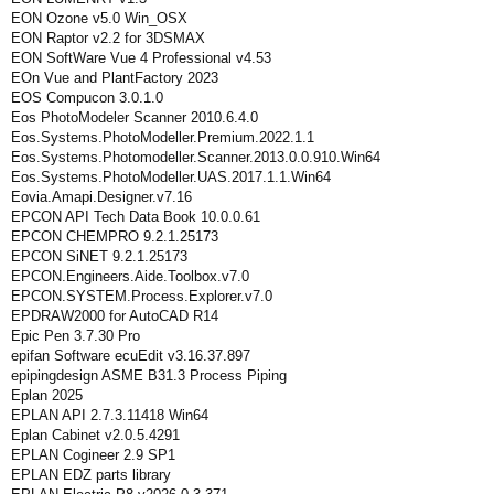
EON Ozone v5.0 Win_OSX
EON Raptor v2.2 for 3DSMAX
EON SoftWare Vue 4 Professional v4.53
EOn Vue and PlantFactory 2023
EOS Compucon 3.0.1.0
Eos PhotoModeler Scanner 2010.6.4.0
Eos.Systems.PhotoModeller.Premium.2022.1.1
Eos.Systems.Photomodeller.Scanner.2013.0.0.910.Win64
Eos.Systems.PhotoModeller.UAS.2017.1.1.Win64
Eovia.Amapi.Designer.v7.16
EPCON API Tech Data Book 10.0.0.61
EPCON CHEMPRO 9.2.1.25173
EPCON SiNET 9.2.1.25173
EPCON.Engineers.Aide.Toolbox.v7.0
EPCON.SYSTEM.Process.Explorer.v7.0
EPDRAW2000 for AutoCAD R14
Epic Pen 3.7.30 Pro
epifan Software ecuEdit v3.16.37.897
epipingdesign ASME B31.3 Process Piping
Eplan 2025
EPLAN API 2.7.3.11418 Win64
Eplan Cabinet v2.0.5.4291
EPLAN Cogineer 2.9 SP1
EPLAN EDZ parts library