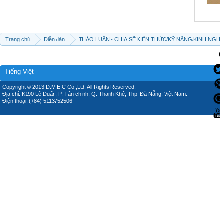
Trang chủ
Diễn đàn
THẢO LUẬN - CHIA SẼ KIẾN THỨC/KỸ NĂNG/KINH NG
Tiếng Việt
Copyright © 2013 D.M.E.C Co.,Ltd, All Rights Reserved.
Địa chỉ: K190 Lê Duẩn, P. Tân chính, Q. Thanh Khê, Thp. Đà Nẵng, Việt Nam.
Điện thoại: (+84) 5113752506