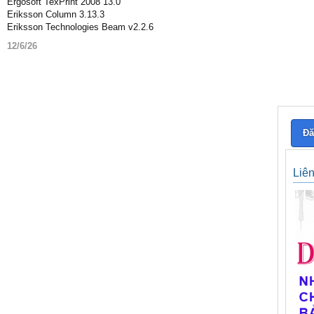
Ergosoft TexPrint 2008 13.0
Eriksson Column 3.13.3
Eriksson Technologies Beam v2.2.6
12/6/26
Đă
Liê