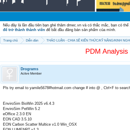
Chà
Nếu đây là lần đầu tiên bạn ghé thăm dmec.vn và có thắc mắc, bạn có th
để trở thành thành viên
để bắt đầu đăng bán sản phẩm của mình.
Trang chủ
Diễn đàn
THẢO LUẬN - CHIA SẼ KIẾN THỨC/KỸ NĂNG/KINH NG
PDM Analysi
Drograms
Active Member
Pls try email to yamile5678#hotmail.com change # into @ , Ctrl+F to searc
EnviroSim BioWin 2025 v6.4.3
EnviroSim PetWin 5.2
eOffice 2.3.0 EN
EON CAD 3.5.10
EON Carbon Scatter Multice v1.0 Win_OSX
EON LUMENRT v1.3