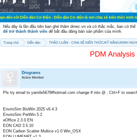
ễn đàn Cơ Điện - Diễn đàn Cơ điện là nơi chia sẽ kiến thức kinh nghiệm trong l
Nếu đây là lần đầu tiên bạn ghé thăm dmec.vn và có thắc mắc, bạn có th
để trở thành thành viên
để bắt đầu đăng bán sản phẩm của mình.
Trang chủ
Diễn đàn
THẢO LUẬN - CHIA SẼ KIẾN THỨC/KỸ NĂNG/KINH NG
PDM Analysi
Drograms
Active Member
Pls try email to yamile5678#hotmail.com change # into @ , Ctrl+F to searc
EnviroSim BioWin 2025 v6.4.3
EnviroSim PetWin 5.2
eOffice 2.3.0 EN
EON CAD 3.5.10
EON Carbon Scatter Multice v1.0 Win_OSX
EON LUMENRT v1.3