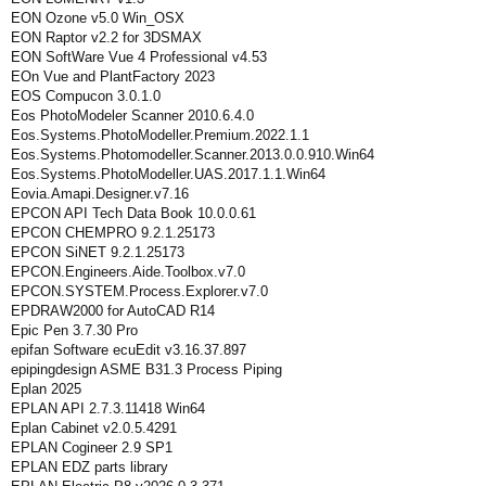
EON Ozone v5.0 Win_OSX
EON Raptor v2.2 for 3DSMAX
EON SoftWare Vue 4 Professional v4.53
EOn Vue and PlantFactory 2023
EOS Compucon 3.0.1.0
Eos PhotoModeler Scanner 2010.6.4.0
Eos.Systems.PhotoModeller.Premium.2022.1.1
Eos.Systems.Photomodeller.Scanner.2013.0.0.910.Win64
Eos.Systems.PhotoModeller.UAS.2017.1.1.Win64
Eovia.Amapi.Designer.v7.16
EPCON API Tech Data Book 10.0.0.61
EPCON CHEMPRO 9.2.1.25173
EPCON SiNET 9.2.1.25173
EPCON.Engineers.Aide.Toolbox.v7.0
EPCON.SYSTEM.Process.Explorer.v7.0
EPDRAW2000 for AutoCAD R14
Epic Pen 3.7.30 Pro
epifan Software ecuEdit v3.16.37.897
epipingdesign ASME B31.3 Process Piping
Eplan 2025
EPLAN API 2.7.3.11418 Win64
Eplan Cabinet v2.0.5.4291
EPLAN Cogineer 2.9 SP1
EPLAN EDZ parts library