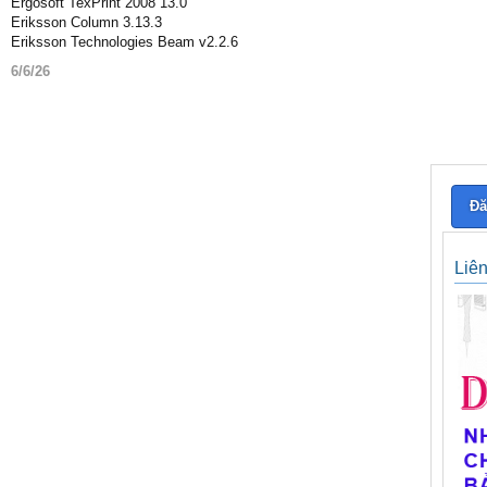
Ergosoft TexPrint 2008 13.0
Eriksson Column 3.13.3
Eriksson Technologies Beam v2.2.6
6/6/26
Đă
Liê