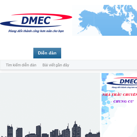
Trang chủ
Diễn đàn
Thành viên
Tìm kiếm diễn đàn
Bài viết gần đây