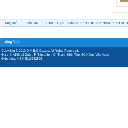
Trang chủ
Diễn đàn
THẢO LUẬN - CHIA SẼ KIẾN THỨC/KỸ NĂNG/KINH NG
Tiếng Việt
Copyright © 2013 D.M.E.C Co.,Ltd, All Rights Reserved.
Địa chỉ: K190 Lê Duẩn, P. Tân chính, Q. Thanh Khê, Thp. Đà Nẵng, Việt Nam.
Điện thoại: (+84) 5113752506