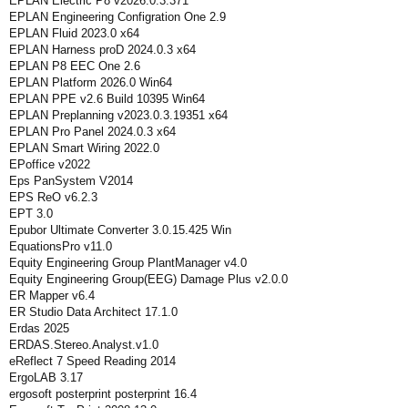
EPLAN Electric P8 v2026.0.3.371
EPLAN Engineering Configration One 2.9
EPLAN Fluid 2023.0 x64
EPLAN Harness proD 2024.0.3 x64
EPLAN P8 EEC One 2.6
EPLAN Platform 2026.0 Win64
EPLAN PPE v2.6 Build 10395 Win64
EPLAN Preplanning v2023.0.3.19351 x64
EPLAN Pro Panel 2024.0.3 x64
EPLAN Smart Wiring 2022.0
EPoffice v2022
Eps PanSystem V2014
EPS ReO v6.2.3
EPT 3.0
Epubor Ultimate Converter 3.0.15.425 Win
EquationsPro v11.0
Equity Engineering Group PlantManager v4.0
Equity Engineering Group(EEG) Damage Plus v2.0.0
ER Mapper v6.4
ER Studio Data Architect 17.1.0
Erdas 2025
ERDAS.Stereo.Analyst.v1.0
eReflect 7 Speed Reading 2014
ErgoLAB 3.17
ergosoft posterprint posterprint 16.4