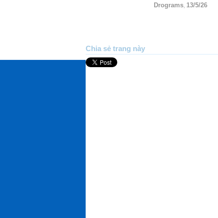
Drograms
13/5/26
,
Chia sẻ trang này