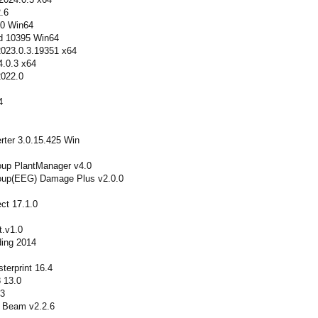
.6
.0 Win64
d 10395 Win64
023.0.3.19351 x64
.0.3 x64
022.0
4
rter 3.0.15.425 Win
oup PlantManager v4.0
roup(EEG) Damage Plus v2.0.0
ct 17.1.0
.v1.0
ding 2014
sterprint 16.4
 13.0
.3
s Beam v2.2.6