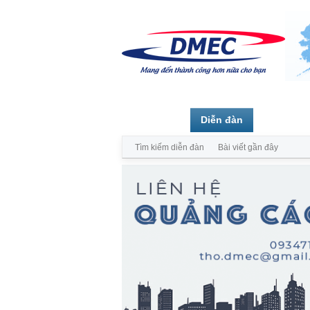
Trang chủ
Diễn đàn
Thành vi
Tìm kiếm diễn đàn
Bài viết gần đây