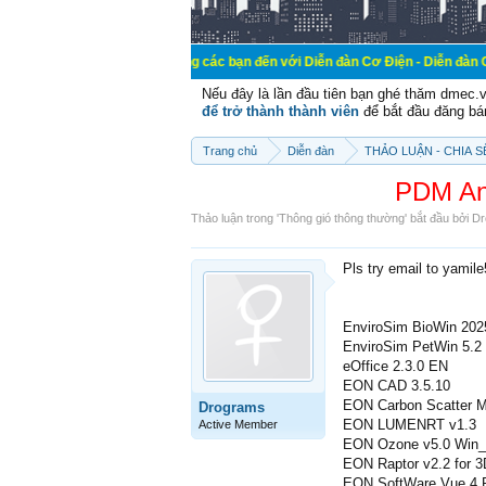
Chào mừng các bạn đến với Diễn đàn Cơ Điện - Diễn đàn Cơ điện là nơi 
Nếu đây là lần đầu tiên bạn ghé thăm dmec.
để trở thành thành viên
để bắt đầu đăng bá
Trang chủ
Diễn đàn
THẢO LUẬN - CHIA 
PDM An
Thảo luận trong '
Thông gió thông thường
' bắt đầu bởi
Dr
Pls try email to yamil
EnviroSim BioWin 202
EnviroSim PetWin 5.2
eOffice 2.3.0 EN
EON CAD 3.5.10
EON Carbon Scatter M
Drograms
EON LUMENRT v1.3
Active Member
EON Ozone v5.0 Win
EON Raptor v2.2 for
EON SoftWare Vue 4 P