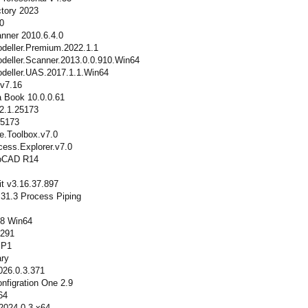
tory 2023
0
nner 2010.6.4.0
eller.Premium.2022.1.1
eller.Scanner.2013.0.0.910.Win64
eller.UAS.2017.1.1.Win64
.v7.16
 Book 10.0.0.61
.1.25173
25173
.Toolbox.v7.0
ss.Explorer.v7.0
oCAD R14
it v3.16.37.897
31.3 Process Piping
18 Win64
4291
SP1
ary
026.0.3.371
figration One 2.9
64
2024.0.3 x64