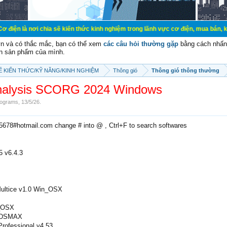
chia sẽ kiến thức kinh nghiệm trong lãnh vực cơ điện, mua bán, ký gửi, cho thu
vn và có thắc mắc, bạn có thể xem
các câu hỏi thường gặp
bằng cách nhấn 
n sản phẩm của mình.
SẼ KIẾN THỨC/KỸ NĂNG/KINH NGHIỆM
Thông gió
Thông gió thông thường
alysis SCORG 2024 Windows
ograms
,
13/5/26
.
e5678#hotmail.com change # into @ , Ctrl+F to search softwares
5 v6.4.3
ultice v1.0 Win_OSX
_OSX
 3DSMAX
rofessional v4.53