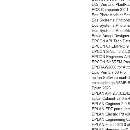
EOn Vue and PlantFac
EOS Compucon 3.0.1.
Eos PhotoModeler Sca
Eos.Systems.PhotoMod
Eos.Systems.Photomod
Eos.Systems.PhotoMod
Eovia.Amapi.Designer
EPCON API Tech Data
EPCON CHEMPRO 9.2
EPCON SiNET 9.2.1.
EPCON.Engineers.Aide
EPCON.SYSTEM.Proce
EPDRAW2000 for Aut
Epic Pen 3.7.30 Pro
epifan Software ecuEd
epipingdesign ASME B
Eplan 2025
EPLAN API 2.7.3.114
Eplan Cabinet v2.0.5.
EPLAN Cogineer 2.9 
EPLAN EDZ parts libr
EPLAN Electric P8 v2
EPLAN Engineering Con
EPLAN Fluid 2023.0 x
EPLAN Harness proD 