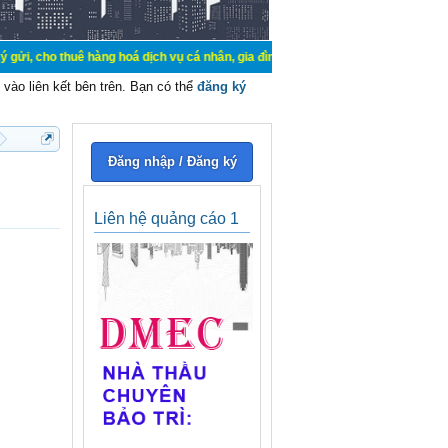
ê hàng hoá dịch vụ cá nhân, gia đình. Mua bán, ký gửi, cho thuê thiết bị hệ t
vào liên kết bên trên. Bạn có thể
đăng ký
Đăng nhập / Đăng ký
Liên hệ quảng cáo 1