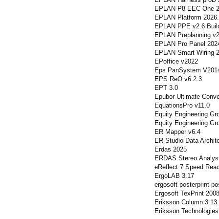
EPLAN P8 EEC One 2
EPLAN Platform 2026
EPLAN PPE v2.6 Buil
EPLAN Preplanning v2
EPLAN Pro Panel 2024
EPLAN Smart Wiring 2
EPoffice v2022
Eps PanSystem V201
EPS ReO v6.2.3
EPT 3.0
Epubor Ultimate Conve
EquationsPro v11.0
Equity Engineering Gr
Equity Engineering G
ER Mapper v6.4
ER Studio Data Archite
Erdas 2025
ERDAS.Stereo.Analyst
eReflect 7 Speed Rea
ErgoLAB 3.17
ergosoft posterprint po
Ergosoft TexPrint 2008
Eriksson Column 3.13
Eriksson Technologie