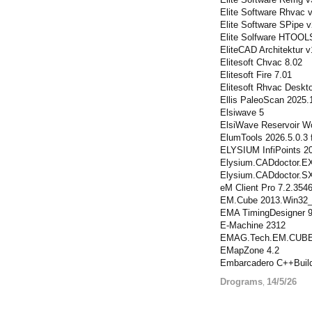
Elite Software Rhvac 
Elite Software SPipe v
Elite Solfware HTOOL
EliteCAD Architektur v
Elitesoft Chvac 8.02
Elitesoft Fire 7.01
Elitesoft Rhvac Deskt
Ellis PaleoScan 2025.
Elsiwave 5
ElsiWave Reservoir W
ElumTools 2026.5.0.3 
ELYSIUM InfiPoints 2
Elysium.CADdoctor.E
Elysium.CADdoctor.S
eM Client Pro 7.2.354
EM.Cube 2013.Win32
EMA TimingDesigner 9
E-Machine 2312
EMAG.Tech.EM.CUBE.
EMapZone 4.2
Embarcadero C++Build
Drograms
14/5/26
,