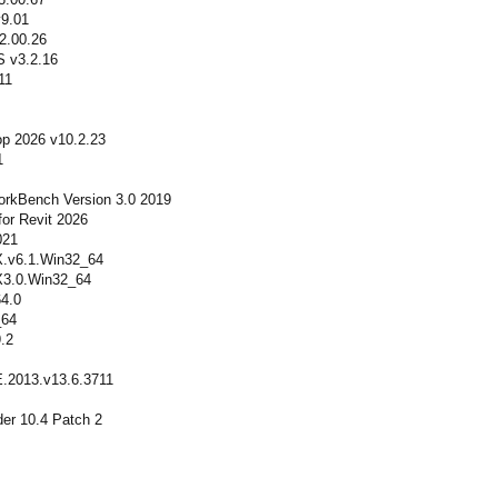
v9.01
2.00.26
S v3.2.16
11
op 2026 v10.2.23
1
orkBench Version 3.0 2019
for Revit 2026
021
X.v6.1.Win32_64
X3.0.Win32_64
64.0
_64
.2
2013.v13.6.3711
er 10.4 Patch 2