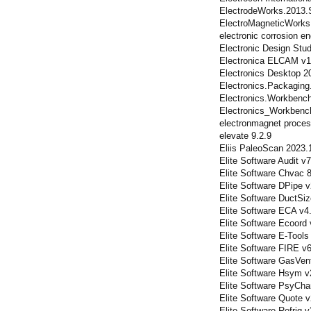
ElectrodeWorks.2013
ElectroMagneticWork
electronic corrosion en
Electronic Design Stud
Electronica ELCAM v1
Electronics Desktop 2
Electronics.Packaging
Electronics.Workbench
Electronics_Workben
electronmagnet proces
elevate 9.2.9
Eliis PaleoScan 2023.
Elite Software Audit v
Elite Software Chvac 
Elite Software DPipe v
Elite Software DuctSi
Elite Software ECA v4
Elite Software Ecoord 
Elite Software E-Tools
Elite Software FIRE v
Elite Software GasVen
Elite Software Hsym v
Elite Software PsyCha
Elite Software Quote v
Elite Software Refrig 