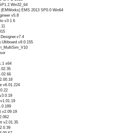
.SP1.2.Win32_64
s (EMWorks) EMS 2013 SP0.0 Win64
gineer v5.8
io v3.1.6
.11
015
.Designer.v7.4
.Ultiboard.v9.0.155
ch_MultiSim_V10
sor
1.1 x64
7.02.35
8.02.66
2.00.18
ze v6.01.224
.0.22
v3.0.19
 v1.01.19
6.0.189
t v2.09.19
2.062
rt v2.01.35
2.0.39
v3.00.67