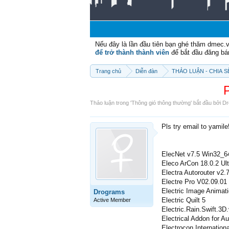
Nếu đây là lần đầu tiên bạn ghé thăm dmec.
để trở thành thành viên
để bắt đầu đăng bá
Trang chủ
Diễn đàn
THẢO LUẬN - CHIA 
Thảo luận trong '
Thông gió thông thường
' bắt đầu bởi
Dr
Pls try email to yamil
ElecNet v7.5 Win32_6
Eleco ArCon 18.0.2 Ul
Electra Autorouter v2.
Electre Pro V02.09.01
Electric Image Animat
Drograms
Electric Quilt 5
Active Member
Electric.Rain.Swift.3D
Electrical Addon for 
Electrocon Internatio