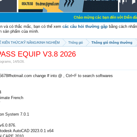
Chào mừng các bạn đến với Diễn đàn Cơ Điện - Diễ
vn và có thắc mắc, bạn có thể xem
các câu hỏi thường gặp
bằng cách nhấn 
n sản phẩm của mình.
SẼ KIẾN THỨC/KỸ NĂNG/KINH NGHIỆM
Thông gió
Thông gió thông thường
PASS EQUIP V3.8 2026
ograms
,
14/5/26
.
e5678#hotmail.com change # into @ , Ctrl+F to search softwares
4
timate French
7
ion System 7.0.1
.v6.0.876.
Autodesk AutoCAD 2023.0.1 x64
nal CAPE 2010