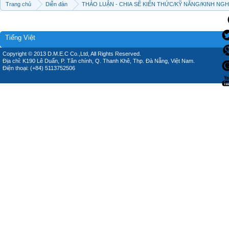
Trang chủ
Diễn đàn
THẢO LUẬN - CHIA SẼ KIẾN THỨC/KỸ NĂNG/KINH NG
Tiếng Việt
Copyright © 2013 D.M.E.C Co.,Ltd, All Rights Reserved.
Địa chỉ: K190 Lê Duẩn, P. Tân chính, Q. Thanh Khê, Thp. Đà Nẵng, Việt Nam.
Điện thoại: (+84) 5113752506