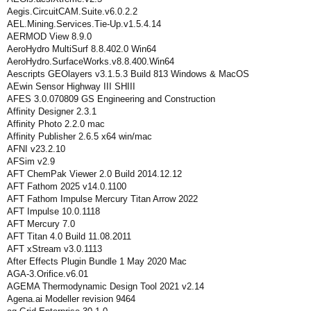
Aegis.CircuitCAM.Suite.v6.0.2.2
AEL.Mining.Services.Tie-Up.v1.5.4.14
AERMOD View 8.9.0
AeroHydro MultiSurf 8.8.402.0 Win64
AeroHydro.SurfaceWorks.v8.8.400.Win64
Aescripts GEOlayers v3.1.5.3 Build 813 Windows & MacOS
AEwin Sensor Highway III SHIII
AFES 3.0.070809 GS Engineering and Construction
Affinity Designer 2.3.1
Affinity Photo 2.2.0 mac
Affinity Publisher 2.6.5 x64 win/mac
AFNI v23.2.10
AFSim v2.9
AFT ChemPak Viewer 2.0 Build 2014.12.12
AFT Fathom 2025 v14.0.1100
AFT Fathom Impulse Mercury Titan Arrow 2022
AFT Impulse 10.0.1118
AFT Mercury 7.0
AFT Titan 4.0 Build 11.08.2011
AFT xStream v3.0.1113
After Effects Plugin Bundle 1 May 2020 Mac
AGA-3.Orifice.v6.01
AGEMA Thermodynamic Design Tool 2021 v2.14
Agena.ai Modeller revision 9464