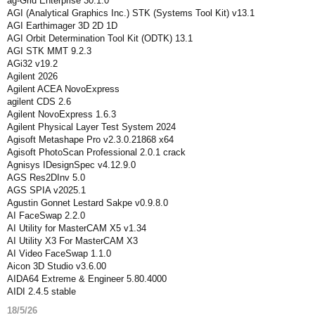
ag-Grid Enterprise 30.1.0
AGI (Analytical Graphics Inc.) STK (Systems Tool Kit) v13.1
AGI Earthimager 3D 2D 1D
AGI Orbit Determination Tool Kit (ODTK) 13.1
AGI STK MMT 9.2.3
AGi32 v19.2
Agilent 2026
Agilent ACEA NovoExpress
agilent CDS 2.6
Agilent NovoExpress 1.6.3
Agilent Physical Layer Test System 2024
Agisoft Metashape Pro v2.3.0.21868 x64
Agisoft PhotoScan Professional 2.0.1 crack
Agnisys IDesignSpec v4.12.9.0
AGS Res2DInv 5.0
AGS SPIA v2025.1
Agustin Gonnet Lestard Sakpe v0.9.8.0
AI FaceSwap 2.2.0
AI Utility for MasterCAM X5 v1.34
AI Utility X3 For MasterCAM X3
AI Video FaceSwap 1.1.0
Aicon 3D Studio v3.6.00
AIDA64 Extreme & Engineer 5.80.4000
AIDI 2.4.5 stable
18/5/26