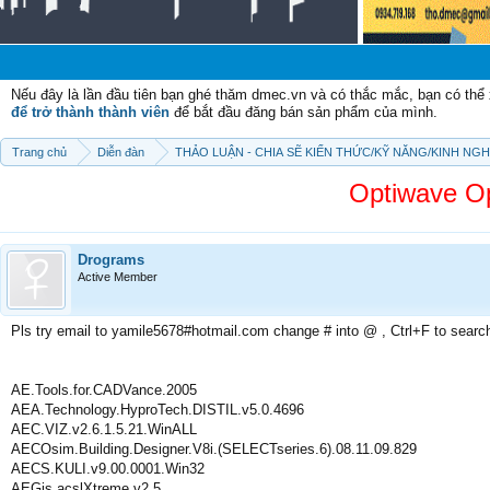
Ch
Nếu đây là lần đầu tiên bạn ghé thăm dmec.vn và có thắc mắc, bạn có th
để trở thành thành viên
để bắt đầu đăng bán sản phẩm của mình.
Trang chủ
Diễn đàn
THẢO LUẬN - CHIA SẼ KIẾN THỨC/KỸ NĂNG/KINH NG
Optiwave O
Drograms
Active Member
Pls try email to yamile5678#hotmail.com change # into @ , Ctrl+F to searc
AE.Tools.for.CADVance.2005
AEA.Technology.HyproTech.DISTIL.v5.0.4696
AEC.VIZ.v2.6.1.5.21.WinALL
AECOsim.Building.Designer.V8i.(SELECTseries.6).08.11.09.829
AECS.KULI.v9.00.0001.Win32
AEGis.acslXtreme.v2.5