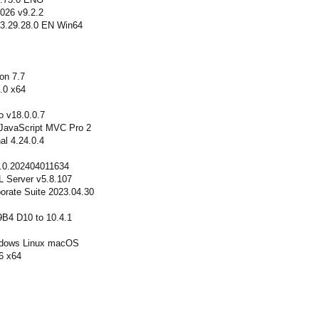
026 v9.2.2
 3.29.28.0 EN Win64
on 7.7
.0 x64
o v18.0.0.7
 JavaScript MVC Pro 2
al 4.24.0.4
0.0.202404011634
L Server v5.8.107
orate Suite 2023.04.30
4 D10 to 10.4.1
dows Linux macOS
6 x64