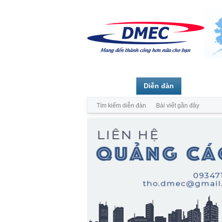
Trang chủ
Diễn đàn
Thành vi
Tìm kiếm diễn đàn
Bài viết gần đây