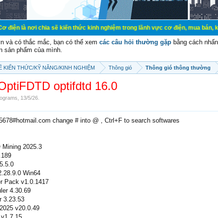
chia sẽ kiến thức kinh nghiệm trong lãnh vực cơ điện, mua bán, ký gửi, cho th
vn và có thắc mắc, bạn có thể xem
các câu hỏi thường gặp
bằng cách nhấn 
n sản phẩm của mình.
SẼ KIẾN THỨC/KỸ NĂNG/KINH NGHIỆM
Thông gió
Thông gió thông thường
OptiFDTD optifdtd 16.0
ograms
,
13/5/26
.
e5678#hotmail.com change # into @ , Ctrl+F to search softwares
 Mining 2025.3
.189
5.5.0
2.28.9.0 Win64
r Pack v1.0.1417
er 4.30.69
r 3.23.53
2025 v20.0.49
 v1.7.15