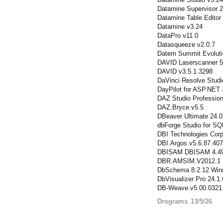
Datamine Supervisor 2
Datamine Table Editor
Datamine v3.24
DataPro v11.0
Datasqueeze v2.0.7
Datem Summit Evoluti
DAVID Laserscanner 5
DAVID v3.5.1.3298
DaVinci Resolve Studi
DayPilot for ASP.NET
DAZ Studio Profession
DAZ.Bryce.v5.5
DBeaver Ultimate 24.
dbForge Studio for SQ
DBI Technologies Corp
DBI.Argos.v5.6.87.407
DBISAM DBISAM 4.49B
DBR.AMSIM.V2012.1
DbSchema 8.2.12 Win
DbVisualizer Pro 24.1.
DB-Weave.v5.00.0321
Drograms
13/5/26
,