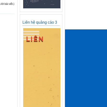
ời bài viết.)
Liên hệ quảng cáo 3