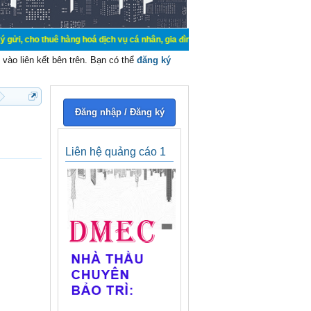
uê hàng hoá dịch vụ cá nhân, gia đình. Mua bán, ký gửi, cho thuê thiết bị hệ t
vào liên kết bên trên. Bạn có thể
đăng ký
Đăng nhập / Đăng ký
Liên hệ quảng cáo 1