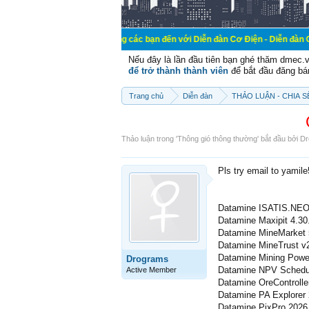
Chào mừng các bạn đến với Diễn đàn Cơ Điện - Diễn đàn Cơ điện là nơi 
Nếu đây là lần đầu tiên bạn ghé thăm dmec.
để trở thành thành viên
để bắt đầu đăng bá
Trang chủ
Diễn đàn
THẢO LUẬN - CHIA 
Thảo luận trong '
Thông gió thông thường
' bắt đầu bởi
Dr
Pls try email to yamil
Datamine ISATIS.NEO
Datamine Maxipit 4.30
Datamine MineMarket 
Datamine MineTrust v
Datamine Mining Powe
Drograms
Datamine NPV Schedul
Active Member
Datamine OreControlle
Datamine PA Explorer 
Datamine PixPro 2026