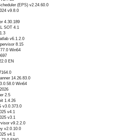
cheduler (EPS) v2.24.60.0
024 v9.8.0
r 4.30.189
L SOT 4.1
1.3
tlab v6.1.2.0
ervisor 8.15
77.0 Win64
3697
22.0 EN
7164.0
anner 14.26.83.0
3.0.58.0 Win64
 2026
er 2.5
it 1.4.26
 v3.0.373.0
025 v4.1
025 v3.1
visor v9.2.2.0
y v2.0.10.0
025 v4.1
4.73.0 ENG