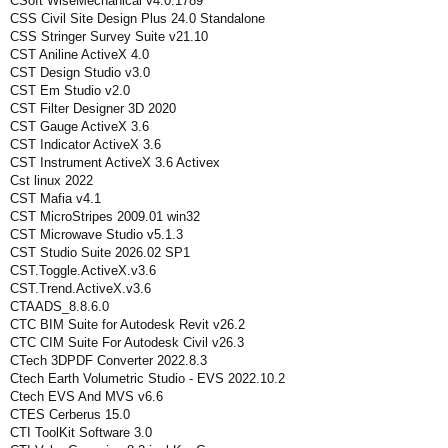
CSoft WiseMechanical v4.0.1789
CSS Civil Site Design Plus 24.0 Standalone
CSS Stringer Survey Suite v21.10
CST Aniline ActiveX 4.0
CST Design Studio v3.0
CST Em Studio v2.0
CST Filter Designer 3D 2020
CST Gauge ActiveX 3.6
CST Indicator ActiveX 3.6
CST Instrument ActiveX 3.6 Activex
Cst linux 2022
CST Mafia v4.1
CST MicroStripes 2009.01 win32
CST Microwave Studio v5.1.3
CST Studio Suite 2026.02 SP1
CST.Toggle.ActiveX.v3.6
CST.Trend.ActiveX.v3.6
CTAADS_8.8.6.0
CTC BIM Suite for Autodesk Revit v26.2
CTC CIM Suite For Autodesk Civil v26.3
CTech 3DPDF Converter 2022.8.3
Ctech Earth Volumetric Studio - EVS 2022.10.2
Ctech EVS And MVS v6.6
CTES Cerberus 15.0
CTI ToolKit Software 3.0