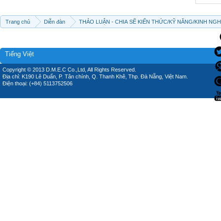
Trang chủ
Diễn đàn
THẢO LUẬN - CHIA SẼ KIẾN THỨC/KỸ NĂNG/KINH NG
Tiếng Việt
Copyright © 2013 D.M.E.C Co.,Ltd, All Rights Reserved.
Địa chỉ: K190 Lê Duẩn, P. Tân chính, Q. Thanh Khê, Thp. Đà Nẵng, Việt Nam.
Điện thoại: (+84) 5113752506