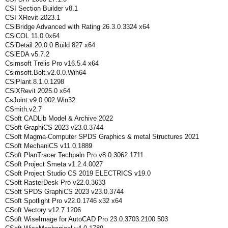
CSI Section Builder v8.1
CSI XRevit 2023.1
CSiBridge Advanced with Rating 26.3.0.3324 x64
CSiCOL 11.0.0x64
CSiDetail 20.0.0 Build 827 x64
CSiEDA v5.7.2
Csimsoft Trelis Pro v16.5.4 x64
Csimsoft.Bolt.v2.0.0.Win64
CSiPlant.8.1.0.1298
CSiXRevit 2025.0 x64
CsJoint.v9.0.002.Win32
CSmith.v2.7
CSoft CADLib Model & Archive 2022
CSoft GraphiCS 2023 v23.0.3744
CSoft Magma-Computer SPDS Graphics & metal Structures 2021
CSoft MechaniCS v11.0.1889
CSoft PlanTracer Techpaln Pro v8.0.3062.1711
CSoft Project Smeta v1.2.4.0027
CSoft Project Studio CS 2019 ELECTRICS v19.0
CSoft RasterDesk Pro v22.0.3633
CSoft SPDS GraphiCS 2023 v23.0.3744
CSoft Spotlight Pro v22.0.1746 x32 x64
CSoft Vectory v12.7.1206
CSoft WiseImage for AutoCAD Pro 23.0.3703.2100.503