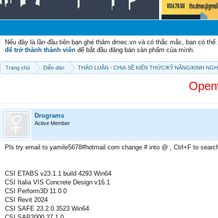
Chào 
Nếu đây là lần đầu tiên bạn ghé thăm dmec.vn và có thắc mắc, bạn có th
để trở thành thành viên
để bắt đầu đăng bán sản phẩm của mình.
Trang chủ
Diễn đàn
THẢO LUẬN - CHIA SẼ KIẾN THỨC/KỸ NĂNG/KINH NG
Openw
Drograms
Active Member
Pls try email to yamile5678#hotmail.com change # into @ , Ctrl+F to searc
CSI ETABS v23.1.1 build 4293 Win64
CSI Italia VIS Concrete Design v16.1
CSI Perform3D 11.0.0
CSI Revit 2024
CSI SAFE 23.2.0.3523 Win64
CSI SAP2000 27.1.0