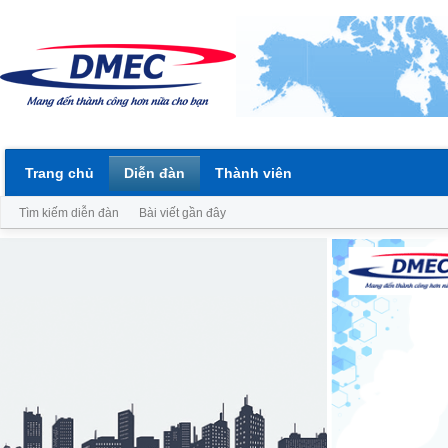
Trang chủ
Diễn đàn
Thành viên
Tìm kiếm diễn đàn
Bài viết gần đây