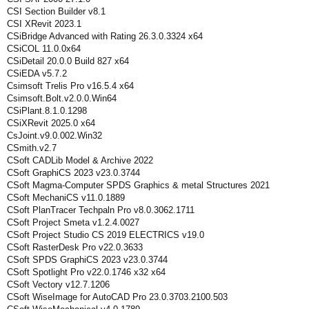
CSI Section Builder v8.1
CSI XRevit 2023.1
CSiBridge Advanced with Rating 26.3.0.3324 x64
CSiCOL 11.0.0x64
CSiDetail 20.0.0 Build 827 x64
CSiEDA v5.7.2
Csimsoft Trelis Pro v16.5.4 x64
Csimsoft.Bolt.v2.0.0.Win64
CSiPlant.8.1.0.1298
CSiXRevit 2025.0 x64
CsJoint.v9.0.002.Win32
CSmith.v2.7
CSoft CADLib Model & Archive 2022
CSoft GraphiCS 2023 v23.0.3744
CSoft Magma-Computer SPDS Graphics & metal Structures 2021
CSoft MechaniCS v11.0.1889
CSoft PlanTracer Techpaln Pro v8.0.3062.1711
CSoft Project Smeta v1.2.4.0027
CSoft Project Studio CS 2019 ELECTRICS v19.0
CSoft RasterDesk Pro v22.0.3633
CSoft SPDS GraphiCS 2023 v23.0.3744
CSoft Spotlight Pro v22.0.1746 x32 x64
CSoft Vectory v12.7.1206
CSoft WiseImage for AutoCAD Pro 23.0.3703.2100.503