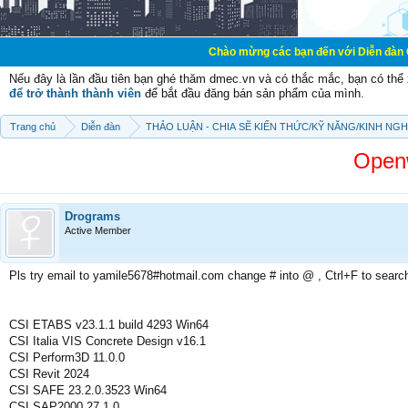
Chào mừng các bạn đến với Diễn đàn Cơ Điện - Diễn
Nếu đây là lần đầu tiên bạn ghé thăm dmec.vn và có thắc mắc, bạn có th
để trở thành thành viên
để bắt đầu đăng bán sản phẩm của mình.
Trang chủ
Diễn đàn
THẢO LUẬN - CHIA SẼ KIẾN THỨC/KỸ NĂNG/KINH NG
Openw
Drograms
Active Member
Pls try email to yamile5678#hotmail.com change # into @ , Ctrl+F to searc
CSI ETABS v23.1.1 build 4293 Win64
CSI Italia VIS Concrete Design v16.1
CSI Perform3D 11.0.0
CSI Revit 2024
CSI SAFE 23.2.0.3523 Win64
CSI SAP2000 27.1.0