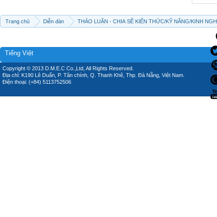
Trang chủ
Diễn đàn
THẢO LUẬN - CHIA SẼ KIẾN THỨC/KỸ NĂNG/KINH NG
Tiếng Việt
Copyright © 2013 D.M.E.C Co.,Ltd, All Rights Reserved.
Địa chỉ: K190 Lê Duẩn, P. Tân chính, Q. Thanh Khê, Thp. Đà Nẵng, Việt Nam.
Điện thoại: (+84) 5113752506