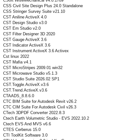
CSoft WiseMechanical v4.0.1789
CSS Civil Site Design Plus 24.0 Standalone
CSS Stringer Survey Suite v21.10
CST Aniline ActiveX 4.0
CST Design Studio v3.0
CST Em Studio v2.0
CST Filter Designer 3D 2020
CST Gauge ActiveX 3.6
CST Indicator ActiveX 3.6
CST Instrument ActiveX 3.6 Activex
Cst linux 2022
CST Mafia v4.1
CST MicroStripes 2009.01 win32
CST Microwave Studio v5.1.3
CST Studio Suite 2026.02 SP1
CST.Toggle.ActiveX.v3.6
CST.Trend.ActiveX.v3.6
CTAADS_8.8.6.0
CTC BIM Suite for Autodesk Revit v26.2
CTC CIM Suite For Autodesk Civil v26.3
CTech 3DPDF Converter 2022.8.3
Ctech Earth Volumetric Studio - EVS 2022.10.2
Ctech EVS And MVS v6.6
CTES Cerberus 15.0
CTI ToolKit Software 3.0