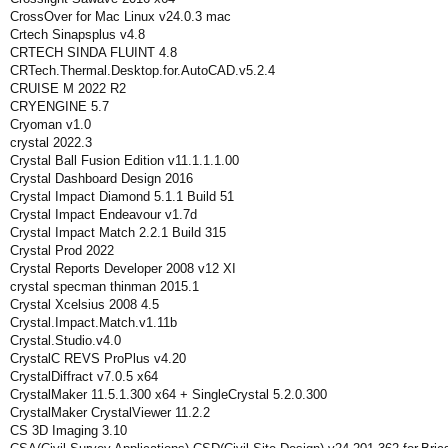
CrossOver for Mac Linux v24.0.3 mac
Crtech Sinapsplus v4.8
CRTECH SINDA FLUINT 4.8
CRTech.Thermal.Desktop.for.AutoCAD.v5.2.4
CRUISE M 2022 R2
CRYENGINE 5.7
Cryoman v1.0
crystal 2022.3
Crystal Ball Fusion Edition v11.1.1.1.00
Crystal Dashboard Design 2016
Crystal Impact Diamond 5.1.1 Build 51
Crystal Impact Endeavour v1.7d
Crystal Impact Match 2.2.1 Build 315
Crystal Prod 2022
Crystal Reports Developer 2008 v12 XI
crystal specman thinman 2015.1
Crystal Xcelsius 2008 4.5
Crystal.Impact.Match.v1.11b
Crystal.Studio.v4.0
CrystalC REVS ProPlus v4.20
CrystalDiffract v7.0.5 x64
CrystalMaker 11.5.1.300 x64 + SingleCrystal 5.2.0.300
CrystalMaker CrystalViewer 11.2.2
CS 3D Imaging 3.10