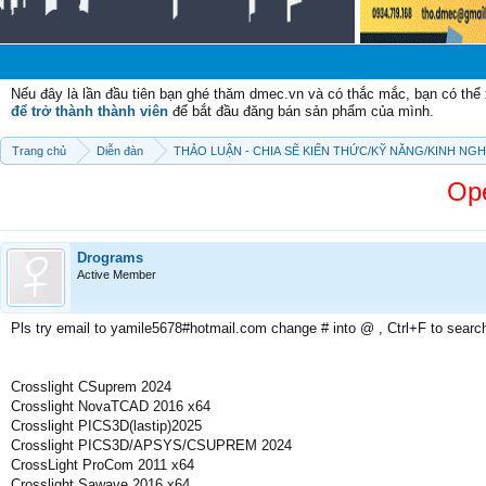
Chào
Nếu đây là lần đầu tiên bạn ghé thăm dmec.vn và có thắc mắc, bạn có th
để trở thành thành viên
để bắt đầu đăng bán sản phẩm của mình.
Trang chủ
Diễn đàn
THẢO LUẬN - CHIA SẼ KIẾN THỨC/KỸ NĂNG/KINH NG
Ope
Drograms
Active Member
Pls try email to yamile5678#hotmail.com change # into @ , Ctrl+F to searc
Crosslight CSuprem 2024
Crosslight NovaTCAD 2016 x64
Crosslight PICS3D(lastip)2025
Crosslight PICS3D/APSYS/CSUPREM 2024
CrossLight ProCom 2011 x64
Crosslight Sawave 2016 x64