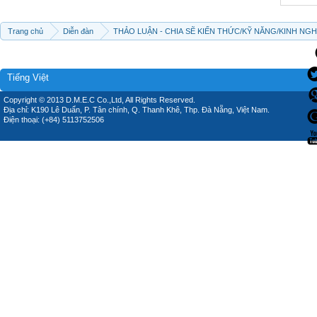
Trang chủ
Diễn đàn
THẢO LUẬN - CHIA SẼ KIẾN THỨC/KỸ NĂNG/KINH NG
Tiếng Việt
Copyright © 2013 D.M.E.C Co.,Ltd, All Rights Reserved.
Địa chỉ: K190 Lê Duẩn, P. Tân chính, Q. Thanh Khê, Thp. Đà Nẵng, Việt Nam.
Điện thoại: (+84) 5113752506