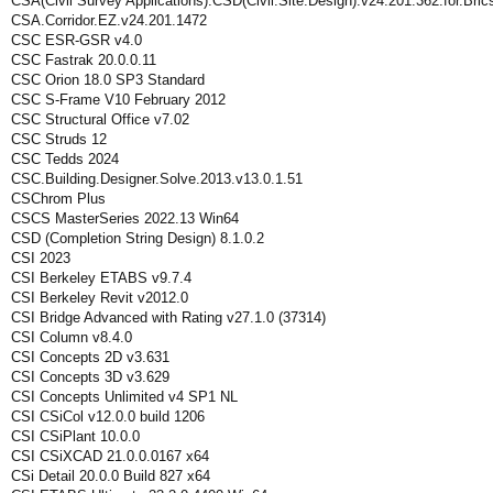
CSA(Civil Survey Applications).CSD(Civil.Site.Design).v24.201.362.for.Br
CSA.Corridor.EZ.v24.201.1472
CSC ESR-GSR v4.0
CSC Fastrak 20.0.0.11
CSC Orion 18.0 SP3 Standard
CSC S-Frame V10 February 2012
CSC Structural Office v7.02
CSC Struds 12
CSC Tedds 2024
CSC.Building.Designer.Solve.2013.v13.0.1.51
CSChrom Plus
CSCS MasterSeries 2022.13 Win64
CSD (Completion String Design) 8.1.0.2
CSI 2023
CSI Berkeley ETABS v9.7.4
CSI Berkeley Revit v2012.0
CSI Bridge Advanced with Rating v27.1.0 (37314)
CSI Column v8.4.0
CSI Concepts 2D v3.631
CSI Concepts 3D v3.629
CSI Concepts Unlimited v4 SP1 NL
CSI CSiCol v12.0.0 build 1206
CSI CSiPlant 10.0.0
CSI CSiXCAD 21.0.0.0167 x64
CSi Detail 20.0.0 Build 827 x64