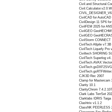
Civil.and.Structural.
Civil.Calculator.v2.0.
CIVIL_DESIGNER_V6
CivilCAD for AutoCAD
CivilDesign 11 SP6 fo
CivilFEM 2025 for AN
CivilGEO GeoHECHMS
CivilGEO GeoHECRAS
CivilStorm CONNECT E
CivilTech Allpile v7.3B 
CivilTech Liquefy Pro 
Civiltech SHORING S
CivilTech Superlog v4
CivilTech.AVAX.Vector
CivilTech.gsDXF2SVG.
CivilTech.gsRTFWriter
CJK3D Rec 2007
Clamp for Mastercam
Clarity 10.1
ClarityChrom 7.4.2.10
Clark Labs TerrSet 20
Clarklabs IDRIS Taiga 
Clashtrix v1.1.2
ClassNK PEERLESS 
Classroom Spy Profess