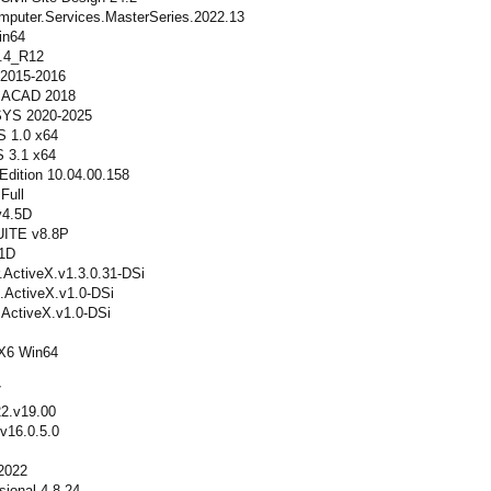
Computer.Services.MasterSeries.2022.13
Win64
.4_R12
 2015-2016
r ACAD 2018
SYS 2020-2025
 1.0 x64
 3.1 x64
dition 10.04.00.158
Full
v4.5D
UITE v8.8P
.1D
.ActiveX.v1.3.0.31-DSi
ActiveX.v1.0-DSi
.ActiveX.v1.0-DSi
 X6 Win64
7
22.v19.00
v16.0.5.0
2022
ional 4.8.24