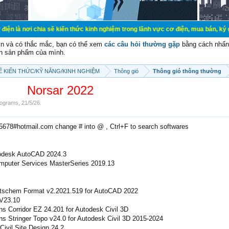
a sẽ kiến thức kinh nghiệm trong lãnh vực cơ điện, mua bán, ký gửi, cho thuê 
vn và có thắc mắc, bạn có thể xem
các câu hỏi thường gặp
bằng cách nhấn 
n sản phẩm của mình.
SẼ KIẾN THỨC/KỸ NĂNG/KINH NGHIỆM
Thông gió
Thông gió thông thường
Norsar 2022
ograms
,
21/5/26
.
e5678#hotmail.com change # into @ , Ctrl+F to search softwares
todesk AutoCAD 2024.3
Computer Services MasterSeries 2019.13
utschem Format v2.2021.519 for AutoCAD 2022
 V23.10
ons Corridor EZ 24.201 for Autodesk Civil 3D
ons Stringer Topo v24.0 for Autodesk Civil 3D 2015-2024
Civil Site Design 24.2