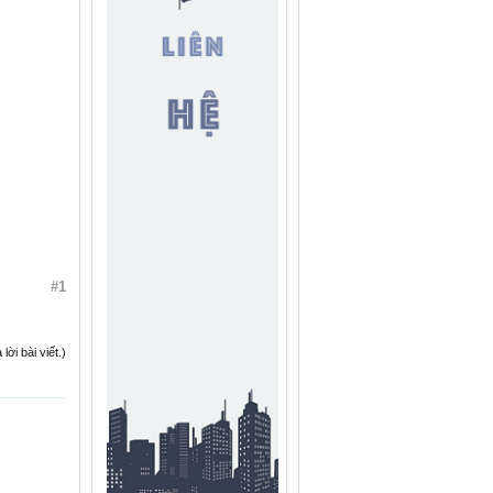
#1
ời bài viết.)