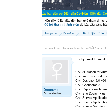
Chào mừng các bạn đến với Diễn đàn Cơ Điện - Diễn đàn Cơ điện là nơi chi
Nếu đây là lần đầu tiên bạn ghé thăm dmec.
để trở thành thành viên
để bắt đầu đăng bá
Trang chủ
Diễn đàn
THẢO LUẬN - CHIA 
Thảo luận trong '
Thông gió thông thường
' bắt đầu bởi
Dr
Pls try email to yamil
Civil 3D Addon for Au
Civil and Structural 
Civil Designer 9.0 x64
Civil Geohecras 3.1
Civil Reports nach de
Drograms
Civil Site Design Plus
Active Member
Civil Survey Applicati
Civil Survey Applicati
Civil Survey Solutions 