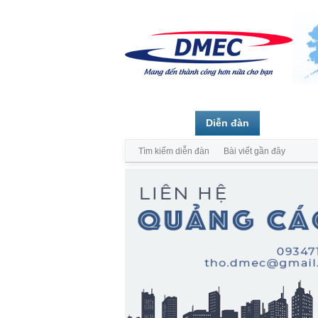
Trang chủ
Diễn đàn
Thành vi
Tìm kiếm diễn đàn
Bài viết gần đây