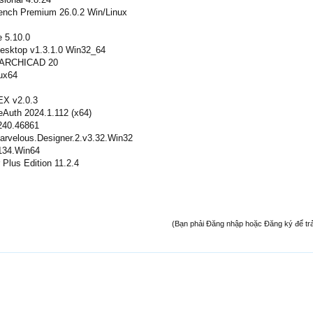
nch Premium 26.0.2 Win/Linux
 5.10.0
Desktop v1.3.1.0 Win32_64
r ARCHICAD 20
ux64
X v2.0.3
Auth 2024.1.112 (x64)
240.46861
arvelous.Designer.2.v3.32.Win32
134.Win64
Plus Edition 11.2.4
(Bạn phải Đăng nhập hoặc Đăng ký để trả l