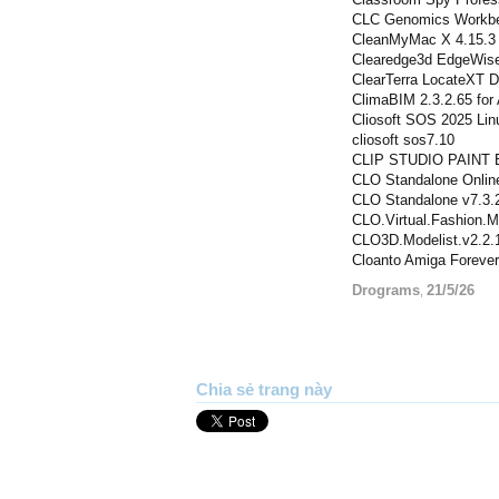
CLC Genomics Workbe
CleanMyMac X 4.15.3
Clearedge3d EdgeWise
ClearTerra LocateXT 
ClimaBIM 2.3.2.65 fo
Cliosoft SOS 2025 Lin
cliosoft sos7.10
CLIP STUDIO PAINT E
CLO Standalone Online
CLO Standalone v7.3.
CLO.Virtual.Fashion.M
CLO3D.Modelist.v2.2.
Cloanto Amiga Forever 
Drograms
21/5/26
,
Chia sẻ trang này